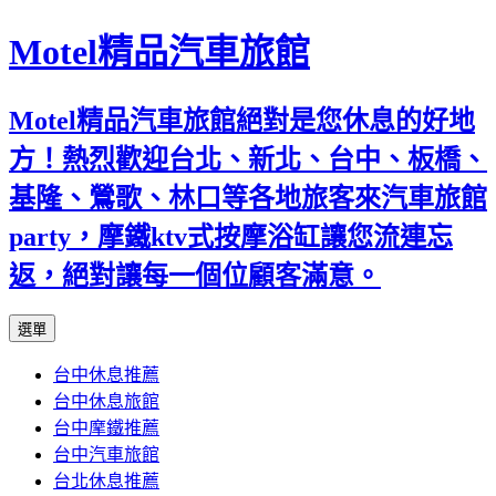
Motel精品汽車旅館
Motel精品汽車旅館絕對是您休息的好地
方！熱烈歡迎台北、新北、台中、板橋、
基隆、鶯歌、林口等各地旅客來汽車旅館
party，摩鐵ktv式按摩浴缸讓您流連忘
返，絕對讓每一個位顧客滿意。
跳
選單
至
台中休息推薦
內
台中休息旅館
容
台中摩鐵推薦
台中汽車旅館
台北休息推薦