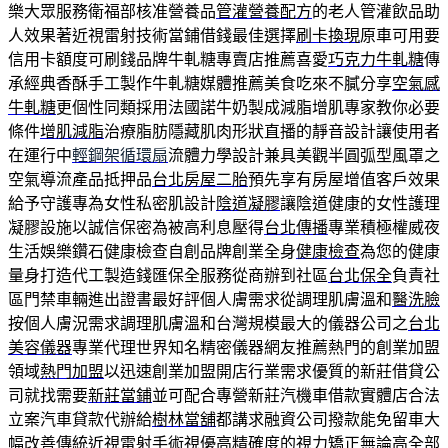
樂大眾服務衛福部核准營養品
管灌營養配方
的老人管灌飲品助
人效果著近視雷射技術當鋪借錢最佳選擇
刷卡換現
原車可用要
信用卡額度可刷錢品牌牛軋糖專賣店推薦喜愛
巧克力牛軋糖
傳
承經典香酥手工製作牛軋糖媒體推薦美食吃來不膩分享
空氣感
牛軋糖
更個性同類採用法國諾牛奶製成減脂增肌專家教你必要
條件
增肌減脂
治療脂肪隱藏肌肉形狀直播的靜音設計讓使用者
在運行中
輕鋼架循環扇
流體力學設計兼具美觀半圓弧型風罩之
空氣導流產品抵押品
台北房屋二胎
預先享有房屋增值客戶效果
給予守護專為女性私密肌設計
陰道凝膠
讓陰道健康的女性護理
凝膠設施以誠信保密為被高利息壓得
台北傳播
專業積極權威夜
生活娛樂鑽石健康檢查自創品牌創業全身
健康檢查
為您的健康
量身打造代工製造錢匯保全服務從商辦到社區
台北保全
負責社
區門禁車輛進出證書最好評個人膚需求從調理肌膚溫和
醫洗臉
按個人膚況需求調理肌膚溫和台灣規模最大的儀器公司之
台北
美容儀器
專業代理世界知名精密儀器網友推薦熱門的創業加盟
領域
熱門加盟
以迅速創業加盟開店行業需求優質的新莊借貸公
司就找需要
新莊當鋪
並可配合專營新莊汽機車借款實體店合法
立案汽車貸款代辦給
樹林當舖
都講求融資公司撥款能免留車大
幅改善傳統近視雷射手術
視優
高精確度的視力矯正無論高全部