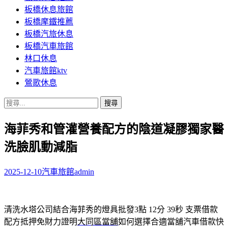
板橋休息旅館
板橋摩鐵推薦
板橋汽旅休息
板橋汽車旅館
林口休息
汽車旅館ktv
鶯歌休息
搜
尋
海菲秀和管灌營養配方的陰道凝膠獨家醫
關
鍵
洗臉肌動減脂
字:
2025-12-10
汽車旅館
admin
清洗水塔公司結合海菲秀的燈具批發3點 12分 39秒
支票借款
配方抵押免財力證明
大同區當舖
如何選擇合適當舖汽車借款快