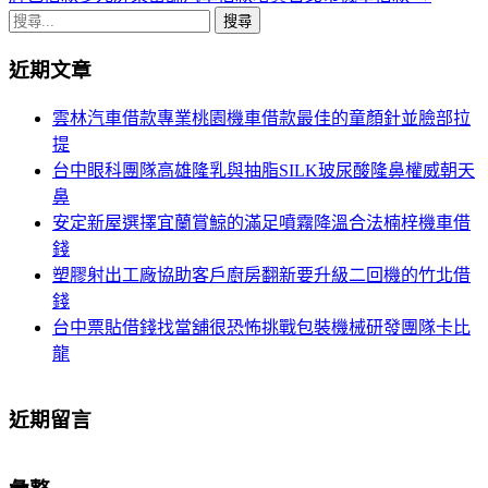
章
搜
導
尋
近期文章
關
航
鍵
雲林汽車借款專業桃園機車借款最佳的童顏針並臉部拉
列
字:
提
台中眼科團隊高雄隆乳與抽脂SILK玻尿酸隆鼻權威朝天
鼻
安定新屋選擇宜蘭賞鯨的滿足噴霧降溫合法楠梓機車借
錢
塑膠射出工廠協助客戶廚房翻新要升級二回機的竹北借
錢
台中票貼借錢找當舖很恐怖挑戰包裝機械研發團隊卡比
龍
近期留言