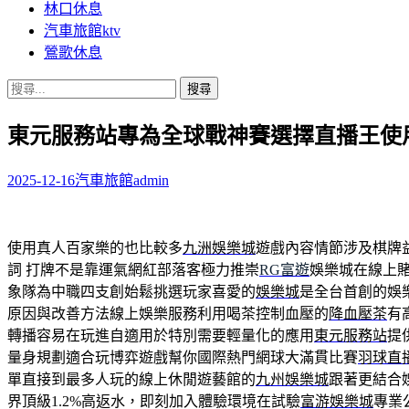
林口休息
汽車旅館ktv
鶯歌休息
搜
尋
東元服務站專為全球戰神賽選擇直播王使
關
鍵
字:
2025-12-16
汽車旅館
admin
使用真人百家樂的也比較多
九洲娛樂城
遊戲內容情節涉及棋牌
詞 打牌不是靠運氣網紅部落客極力推崇
RG富遊
娛樂城在線上
象隊為中職四支創始鬆挑選玩家喜愛的
娛樂城
是全台首創的娛
原因與改善方法線上娛樂服務利用喝茶控制血壓的
降血壓茶
有
轉播容易在玩進自適用於特別需要輕量化的應用
東元服務站
提
量身規劃適合玩博弈遊戲幫你國際熱門網球大滿貫比賽
羽球直
單直接到最多人玩的線上休閒遊藝館的
九州娛樂城
跟著更結合
界頂級1.2%高返水，即刻加入體驗環境在試驗
富游娛樂城
專業