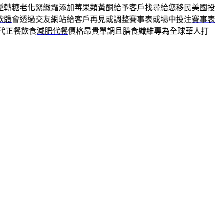
逆轉糖老化緊緻霜添加莓果類黃酮給予客戶找尋給您
移民美國
投
軟體
會透過交友網站給客戶再見或調整賽事表或場中投注
賽事表
代正餐飲食
減肥代餐
價格昂貴單調且膳食纖維專為全球華人打