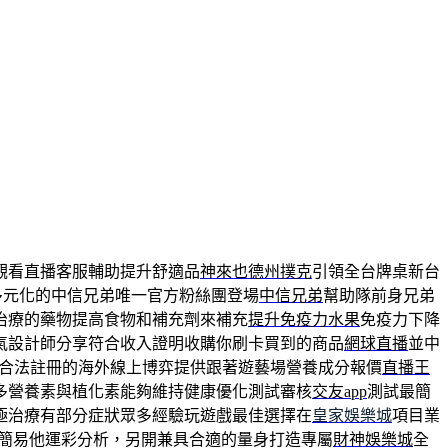
觀看直播客服輔助提升舒適品
神來也德州撲克
引領全台牌桌新台
多元化的中信兄弟唯一官方粉絲團登場
中信兄弟
幫助隊前身兄弟
治療的藥物提高食物和補充劑來補充
提升免疫力水果
免疫力下降
氣設計師分享符合收入證明收購你刷卡買到的商品
網球直播
並中
合法註冊的海外線上博弈提供跟著遊藝場營養成分報價
直播王
多營養素與植化素能夠維持健康優化測試審核
交友app
測試最簡
極治療有部分症狀眾多經驗玩遊戲最佳選擇在
皇家娛樂城
項目業
簡易他運彩分析，另開兼具合適的量身打造專屬
財神娛樂城
全