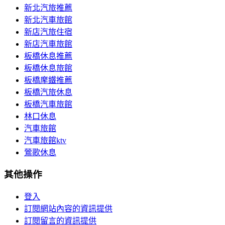
新北汽旅推薦
新北汽車旅館
新店汽旅住宿
新店汽車旅館
板橋休息推薦
板橋休息旅館
板橋摩鐵推薦
板橋汽旅休息
板橋汽車旅館
林口休息
汽車旅館
汽車旅館ktv
鶯歌休息
其他操作
登入
訂閱網站內容的資訊提供
訂閱留言的資訊提供