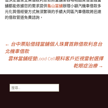
值決定
苗栗支票借款
利息依照當舖業各項物品質借金融當
舖都能依據您的需求提供
龜山當舖
辦理小額汽機車借款多
元化質借經營方式無須繁瑣的手續
大同區汽車借款
將迅速
的借款管道免費諮詢，
文
←
台中票貼借錢當舖個人珠寶首飾借款利息台
北機車借款
雲林當舖經營Load Cell眼科客戶近視雷射選擇
章
乾眼症治療
→
導
搜
航
尋
關
鍵
列
字: