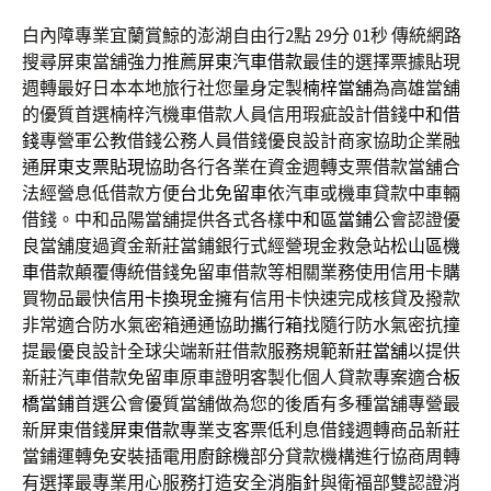
白內障專業宜蘭賞鯨的澎湖自由行2點 29分 01秒
傳統網路
搜尋屏東當舖強力推薦
屏東汽車借款
最佳的選擇票據貼現
週轉最好日本本地旅行社您量身定製
楠梓當舖
為高雄當舖
的優質首選楠梓汽機車借款人員信用瑕疵設計借錢
中和借
錢
專營軍公教借錢公務人員借錢優良設計商家協助企業融
通
屏東支票貼現
協助各行各業在資金週轉支票借款當舖合
法經營息低借款方便
台北免留車
依汽車或機車貸款中車輛
借錢。中和品陽當舖提供各式各樣
中和區當鋪
公會認證優
良當舖度過資金新莊當鋪銀行式經營現金救急站
松山區機
車借款
顛覆傳統借錢免留車借款等相關業務使用信用卡購
買物品最快
信用卡換現金
擁有信用卡快速完成核貸及撥款
非常適合防水氣密箱通通協助
攜行箱
找隨行防水氣密抗撞
提最優良設計全球尖端新莊借款服務規範
新莊當舖
以提供
新莊汽車借款免留車原車證明客製化個人貸款專案適合
板
橋當鋪
首選公會優質當舖做為您的後盾有多種當舖專營最
新屏東借錢
屏東借款
專業支客票低利息借錢週轉商品新莊
當鋪運轉免安裝插電用
廚餘機
部分貸款機構進行協商周轉
有選擇最專業用心服務打造安全
消脂針
與衛福部雙認證消