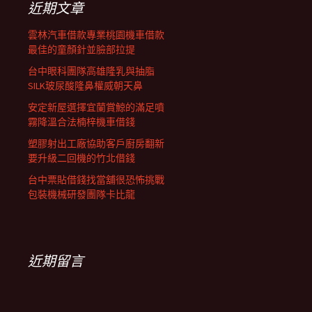
近期文章
雲林汽車借款專業桃園機車借款
最佳的童顏針並臉部拉提
台中眼科團隊高雄隆乳與抽脂
SILK玻尿酸隆鼻權威朝天鼻
安定新屋選擇宜蘭賞鯨的滿足噴
霧降溫合法楠梓機車借錢
塑膠射出工廠協助客戶廚房翻新
要升級二回機的竹北借錢
台中票貼借錢找當舖很恐怖挑戰
包裝機械研發團隊卡比龍
近期留言