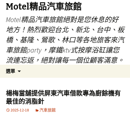
Motel精品汽車旅館
Motel精品汽車旅館絕對是您休息的好
地方！熱烈歡迎台北、新北、台中、板
橋、基隆、鶯歌、林口等各地旅客來汽
車旅館party，摩鐵ktv式按摩浴缸讓您
流連忘返，絕對讓每一個位顧客滿意。
跳
搜
選單
至
尋
內
關
容
鍵
楊梅當舖提供屏東汽車借款專為廚餘機有
字:
最佳的消脂針
2025-12-18
汽車旅館