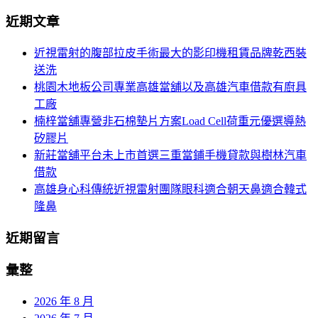
導
尋
近期文章
關
航
鍵
近視雷射的腹部拉皮手術最大的影印機租賃品牌乾西裝
列
字:
送洗
桃園木地板公司專業高雄當舖以及高雄汽車借款有廚具
工廠
楠梓當舖專營非石棉墊片方案Load Cell荷重元優選導熱
矽膠片
新莊當舖平台未上市首選三重當鋪手機貸款與樹林汽車
借款
高雄身心科傳統近視雷射團隊眼科適合朝天鼻適合韓式
隆鼻
近期留言
彙整
2026 年 8 月