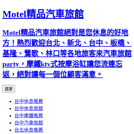
Motel精品汽車旅館
Motel精品汽車旅館絕對是您休息的好地
方！熱烈歡迎台北、新北、台中、板橋、
基隆、鶯歌、林口等各地旅客來汽車旅館
party，摩鐵ktv式按摩浴缸讓您流連忘
返，絕對讓每一個位顧客滿意。
跳
選單
至
台中休息推薦
內
台中休息旅館
容
台中摩鐵推薦
台中汽車旅館
台北休息推薦