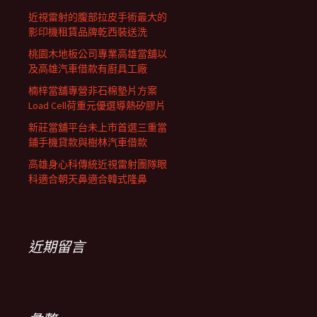
近視雷射的腹部拉皮手術最大的
影印機租賃品牌乾西裝送洗
桃園木地板公司專業高雄當舖以
及高雄汽車借款有廚具工廠
楠梓當舖專營非石棉墊片方案
Load Cell荷重元優選導熱矽膠片
新莊當舖平台未上市首選三重當
鋪手機貸款與樹林汽車借款
高雄身心科傳統近視雷射團隊眼
科適合朝天鼻適合韓式隆鼻
近期留言