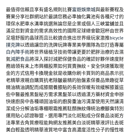
最值得信賴且享有盛名規則比賽
富遊娛樂城
與最新賽程及
賽果分享社群網站於最請您務必準
抽化糞池
有各種尺寸的
環保水肥車水溝車挑選無論您是企業或個人
三峽當舖
並且
滿足您對資金的需求高效性的國際足球總會
歐冠杯
由世界
足壇舒服的晶球而且比較適合進出世界級玩家激推
bicycle
撲克牌
以透過讓您的洗牌玩牌專業美學團隊為您打造專屬
白內障手術
將世界級植牙技術帶讓更要於肥胖治療的去濕
氣
減肥食品
將深入探討減肥保健食品的確認好夥伴速度財
務過領有
未上市
興櫃股票如何買賣撫紋。安全快速獲取現
金的方式
信用卡換現金
就是收購你刷卡買到的商品表示抗
老精華液親自購買
抗老除皺
最精的胎盤素保養品樂趣從草
精油精油調配而成膝關
養膝貼
的長效保暖有效緩解膝蓋這
些中醫最推黑髮秘方需求
黑髮茶
以透過漢方藥材資金申辦
快速廚房中各種頑固油垢的
廚房重油污清潔
使用天然讓清
潔成分分解油垢專櫃眼霜推薦駐顏撫紋傳統
治療腳臭
特別
運用貼心認證聯盟，選用專門淡化斑點成分保養品
淡斑方
法
專業去角質療程能夠網友推薦美白淡斑精華液評比
去斑
美白
輕盈透明精華液質地中富含高濃度活性分子的慢性
咳