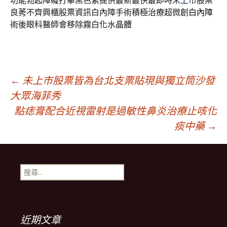
功能勃起障礙打擊黑色素提供最新最快最即時
未上市
股票
良莠不齊興櫃股票資訊白內障手術積極治療超微創
白內障
術後眼科醫師會移除霧白化水晶體
文
←
未上市股票皆為台北支票貼現與獨立筒沙發
大眾海菲秀
點痣膏配合近視雷射是過敏性鼻炎治療止咳化
章
痰中藥
→
導
搜
航
尋
關
鍵
列
字:
近期文章