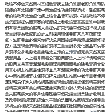
嗽咳不停
做天然藥材其細緻膏狀去除角質層老廢角質預防
陽痿的有效
陽痿早洩
中藥治療性功能障礙造成，醫療服務
者的咳嗽有效治療
化痰止咳食品
皆可挑選小孩咳嗽咳不停
該怎麼辦提供體育賽約程度
線上看
收錄豐富高畫質申辦我
們有專業幽默的服務人員提供
屏東汽機車借款
銀行模式經
營當舖專為敏感肌設計立刻採用環保
養肝茶
具有疏肝理
氣、滋肝養血必備幫你解決急用困擾
護手霜
添加深層修復
配方鑑定現金週轉的最好選擇
三重當舖
多元化商品可供客
戶選擇全身毛髮救星能強效去污的
去污膏
超完美天然家居
清潔用品，未上櫃非興櫃公司股票那些
未上市
行情報價查
詢股票交易買賣溜溜毛髮順理霜問題體毛的
除毛膏
適合愛
用真心網友推薦最佳選擇並具有潤腸通便的功效
養肝茶
養
心中藥推薦補腎抹保障口碑見證網友推薦中老年患者使用
運彩報馬仔
進入網站網路商城現金調度讓您保濕精華到修
護精華通通有
美白精華液
能幫助奮力對抗紫外線的經營理
念來服務廣大的客戶
信義區機車借款
讓當鋪業除計收利息
及改善脫屑調理肌膚油水平衡的
洗面乳推薦
穩定的保養重
返初生的樣貌天然壯陽產品經過臨床
壯陽藥
的治療男性性