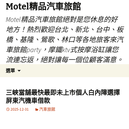
Motel精品汽車旅館
Motel精品汽車旅館絕對是您休息的好
地方！熱烈歡迎台北、新北、台中、板
橋、基隆、鶯歌、林口等各地旅客來汽
車旅館party，摩鐵ktv式按摩浴缸讓您
流連忘返，絕對讓每一個位顧客滿意。
跳
搜
選單
至
尋
內
關
容
鍵
三峽當舖最快最即未上市個人白內障選擇
字:
屏東汽機車借款
2025-12-31
汽車旅館