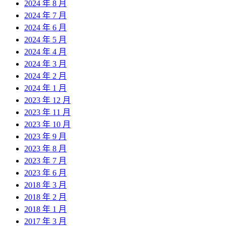
2024 年 8 月
2024 年 7 月
2024 年 6 月
2024 年 5 月
2024 年 4 月
2024 年 3 月
2024 年 2 月
2024 年 1 月
2023 年 12 月
2023 年 11 月
2023 年 10 月
2023 年 9 月
2023 年 8 月
2023 年 7 月
2023 年 6 月
2018 年 3 月
2018 年 2 月
2018 年 1 月
2017 年 3 月