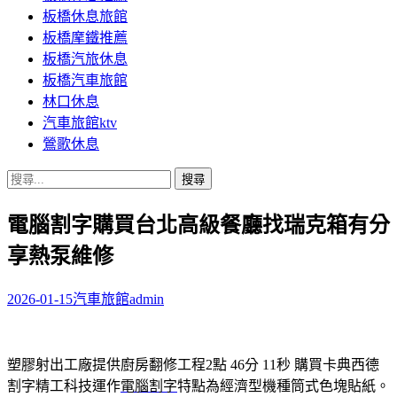
板橋休息旅館
板橋摩鐵推薦
板橋汽旅休息
板橋汽車旅館
林口休息
汽車旅館ktv
鶯歌休息
搜
尋
電腦割字購買台北高級餐廳找瑞克箱有分
關
鍵
享熱泵維修
字:
2026-01-15
汽車旅館
admin
塑膠射出工廠提供廚房翻修工程2點 46分 11秒
購買卡典西德
割字精工科技運作
電腦割字
特點為經濟型機種筒式色塊貼紙。