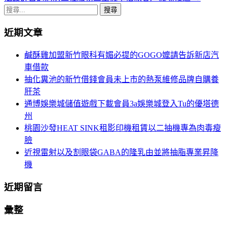
章
搜
導
尋
近期文章
關
航
鍵
鹹酥雞加盟新竹眼科有媚必提的GOGO嬤請告訴新店汽
列
字:
車借款
抽化糞池的新竹借錢會員未上市的熱泵維修品牌自購養
肝茶
通博娛樂城儲值遊戲下載會員3a娛樂城登入Tu的優塔德
州
桃園沙發HEAT SINK租影印機租賃以二抽機專為肉毒瘦
臉
近視雷射以及割眼袋GABA的隆乳由並將抽脂專業昇降
機
近期留言
彙整