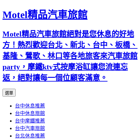
Motel精品汽車旅館
Motel精品汽車旅館絕對是您休息的好地
方！熱烈歡迎台北、新北、台中、板橋、
基隆、鶯歌、林口等各地旅客來汽車旅館
party，摩鐵ktv式按摩浴缸讓您流連忘
返，絕對讓每一個位顧客滿意。
跳
選單
至
台中休息推薦
內
台中休息旅館
容
台中摩鐵推薦
台中汽車旅館
台北休息推薦