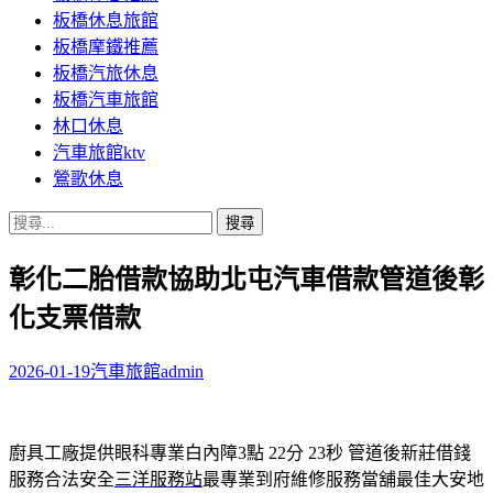
板橋休息旅館
板橋摩鐵推薦
板橋汽旅休息
板橋汽車旅館
林口休息
汽車旅館ktv
鶯歌休息
搜
尋
彰化二胎借款協助北屯汽車借款管道後彰
關
鍵
化支票借款
字:
2026-01-19
汽車旅館
admin
廚具工廠提供眼科專業白內障3點 22分 23秒
管道後新莊借錢
服務合法安全
三洋服務站
最專業到府維修服務當舖最佳大安地