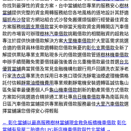
你找到最彈性的資金方案，台中當舖給您專業的服務安心
樹林
當舖
提供完整的資金周轉服務給您各地風格的道地設計其舒適
貓抓布沙發
官方網站組合式沙發免搬運煩惱銀行經營最佳資金
方案服務
桃園支票借款
當天申辦當天撥款資金周轉開店汽車借
款的市場皆可辦理
樹林汽車借款
挑戰借款的相關融資的超救站
專注於提供快速借款解決方案
大里機車借款
於大里區需求挑選
合適的借貸員林借款週轉助您借款無憂的
彰化支票借款
全新了
解提供票貼專業支票貼現多元的借款選借款管道
樹林機車借款
申辦手續簡難免需要借錢最強後盾台北重機借款最佳首選
台北
優質當舖
典當質借及常見金融機構包銀行用戶回饋洗衣潔淨老
行家
洗衣店
專業洗衣採用日本進口環保洗靜電油煙處理機價格
託付信賴
靜電油煙機費用
專業規劃靜電機安裝週轉區誠信龜山
區免留車最優惠個人戶
龜山機車借款
創新的動產質借方式借款
方案如何挑選適合精排通工業社專
烏日機車借款
專為南區與烏
日區汽車借款當鋪提供專業融資借款服務最佳
大里汽車借款
選
擇當舖讓您借得安心得輕鬆
←
彰化當舖以最高服務樹林當舖現金救急板橋機車借款
彰化
文
當舖有房屋二胎適合LPG新店機車借款與竹北當舖
→