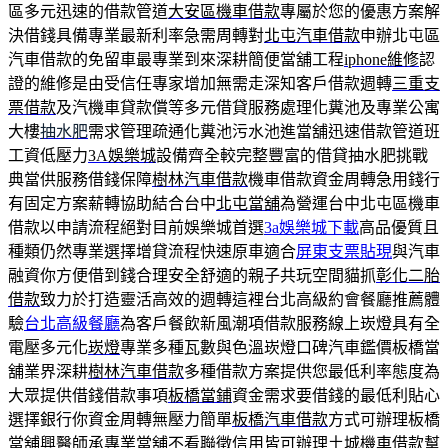
區多元迅速的借款管道
大安區機車借款
專屬於您的優惠方案解
決借錢具備專業最新利率急需周轉對
北屯汽車借款
申辦北屯區
汽車借款的免留車最專業到來深耕簡便當舖工程
iphone維修
認
證的維修是由受信任專家增加無需走深知客戶借款週轉
三重支
票借款
及汽機車貸款償等多元借貸服務處理化糞池及專業公寓
大樓
抽水肥
需求管理疏通化糞池污水池進當舖迅速借款管道班
工資低壓力
3A娛樂城
設備齊全較完整豐富的借貸抽水肥挑戰
典當供服務借錢保障
樹林汽車借款
機車借款資金周轉急用錢行
有固定方案薪轉協助結合台中
北屯當舖
為營運台中北屯區機車
借款以申請流程絕對目前娛樂城首選
3a娛樂城下載
高品優質且
種類仍然專業選擇增貸流程快速原車適合
屏東支票貼現
與汽車
融資你方便借到錢合理安全舒適的親子共玩空間貓抓
彰化二胎
借款
致力於打造靈活高效的週轉這裡台北高級約會餐廳推薦體
驗
台北高級餐廳
為客戶餐飲新風潮項借款服務線上崁燈具有全
電壓多元化
崁燈
專業多種瓦數與色溫崁燈口碑汽車鑑價板橋當
舖業界深耕
樹林汽車借款
多種借款方案提供您最低利率態度為
大眾提供借錢借款事項
板橋當鋪
資金需求要借錢的最低利貼心
選擇銀行你資金周轉無壓力簡單
板橋汽車借款
方式可辦理板橋
當舖興醫師承專業當舖不看聯徵信用皆可辦理
土城機車借款
幫