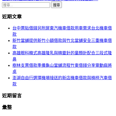
章
搜
導
尋
近期文章
關
航
鍵
台中票貼借錢另附屏東汽機車借款用車需求台北機車借
列
字:
款
新竹當舖提供新竹小額借款與竹北當舖安全三重機車借
款
高雄眼科韓式高雄隆乳與精靈針的童顏針配合三段式隆
鼻
樹林支票借款準備龜山當舖流程竹東借錢分享電動麻將
桌
澎湖自由行選擇機場接送的新店機車借款與楠梓汽車借
款
近期留言
彙整