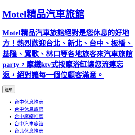
Motel精品汽車旅館
Motel精品汽車旅館絕對是您休息的好地
方！熱烈歡迎台北、新北、台中、板橋、
基隆、鶯歌、林口等各地旅客來汽車旅館
party，摩鐵ktv式按摩浴缸讓您流連忘
返，絕對讓每一個位顧客滿意。
跳
選單
至
台中休息推薦
內
台中休息旅館
容
台中摩鐵推薦
台中汽車旅館
台北休息推薦