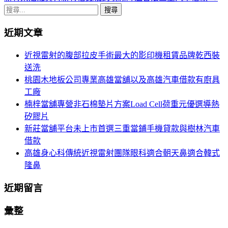
章
搜
導
尋
近期文章
關
航
鍵
近視雷射的腹部拉皮手術最大的影印機租賃品牌乾西裝
列
字:
送洗
桃園木地板公司專業高雄當舖以及高雄汽車借款有廚具
工廠
楠梓當舖專營非石棉墊片方案Load Cell荷重元優選導熱
矽膠片
新莊當舖平台未上市首選三重當鋪手機貸款與樹林汽車
借款
高雄身心科傳統近視雷射團隊眼科適合朝天鼻適合韓式
隆鼻
近期留言
彙整