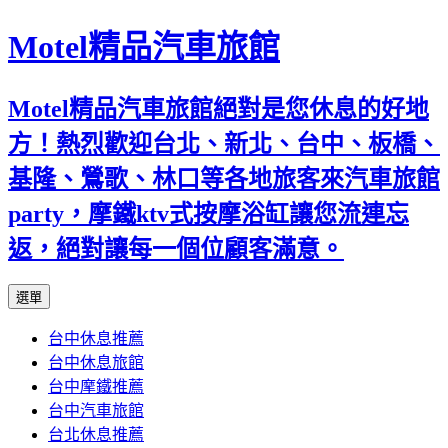
Motel精品汽車旅館
Motel精品汽車旅館絕對是您休息的好地
方！熱烈歡迎台北、新北、台中、板橋、
基隆、鶯歌、林口等各地旅客來汽車旅館
party，摩鐵ktv式按摩浴缸讓您流連忘
返，絕對讓每一個位顧客滿意。
跳
選單
至
台中休息推薦
內
台中休息旅館
容
台中摩鐵推薦
台中汽車旅館
台北休息推薦