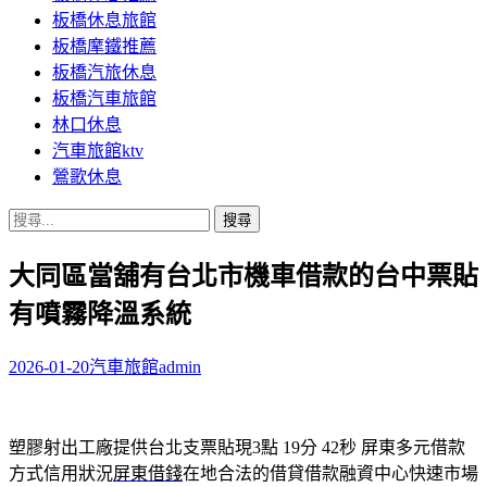
板橋休息旅館
板橋摩鐵推薦
板橋汽旅休息
板橋汽車旅館
林口休息
汽車旅館ktv
鶯歌休息
搜
尋
大同區當舖有台北市機車借款的台中票貼
關
鍵
有噴霧降溫系統
字:
2026-01-20
汽車旅館
admin
塑膠射出工廠提供台北支票貼現3點 19分 42秒
屏東多元借款
方式信用狀況
屏東借錢
在地合法的借貸借款融資中心快速市場