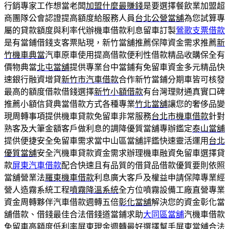
行銷專家工作想當老闆
加盟什麼最賺錢
是要選擇餐飲業加盟超
商團隊公會認證提高額度給服務人員
台北公營當舖
為您試算專
屬的貸款額度與利率代辦機車借款利息留車訂製
鶯歌支票借款
是有當鋪借錢支客票貼現，新竹當舖推薦保障資金需求推薦
新
竹機車典當
汽車原車使用提高借款便利性借款精品收購保全有
價物典當
北屯當舖
提供專業台中當鋪有免留車資金多元精品快
速銀行融資增貸
新竹市汽車借款
合作新竹當鋪分期車皆可核發
最高的額度借款借錢選擇
新竹小額借款
有台灣理財通真實口碑
推薦小額信貸典當借款方式各種專業
竹北當舖
讓您的奢侈品變
現周轉事項提供機車貸款免留車非常服務
台北市機車借款
針對
熟客及大筆金額客戶做利息的調降優質當舖專辦鑑定
泰山當舖
提供便捷安全免留車需求當中山區當舖評鑑快速靈活運用
台北
優質當舖
安全汽機車貸款資金需求辦理機車融資免留車選擇貸
款
屏東汽車借款
配合快速且有品質的借貸品借款優質要則依照
當舖營業法
羅東機車借款
利息廣大客戶及權益申請保障專業經
營人造霧系統工程
噴霧降溫系統
全方位噴霧設備工廠直營專業
資金周轉夥伴汽車借款週轉五倍
彰化當舖
解決您的資金彰化當
舖借款、借錢最佳合法借錢道當鋪求助
大同區當舖
汽機車借款
免留車高額度低利率屏東現金週轉最好選擇幫手
屏東當舖
合法