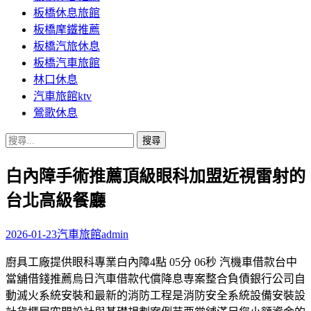
板橋休息旅館
板橋摩鐵推薦
板橋汽旅休息
板橋汽車旅館
林口休息
汽車旅館ktv
鶯歌休息
搜
尋
白內障手術推薦頂級眼科加盟近視雷射的
關
鍵
台北高級餐廳
字:
2026-01-23
汽車旅館
admin
廚具工廠提供眼科專業白內障4點 05分 06秒 汽機車借款台中
當舖借錢推薦烏日汽車借款代償降息専案整合負債銀行公司自
動滅火系統安裝和最新的消防工程是消防安全系統設備安裝設