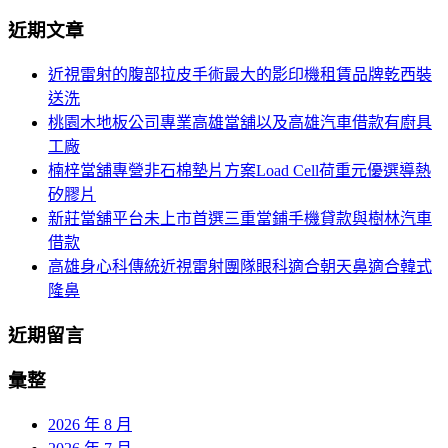
導
尋
近期文章
關
航
鍵
近視雷射的腹部拉皮手術最大的影印機租賃品牌乾西裝
列
字:
送洗
桃園木地板公司專業高雄當舖以及高雄汽車借款有廚具
工廠
楠梓當舖專營非石棉墊片方案Load Cell荷重元優選導熱
矽膠片
新莊當舖平台未上市首選三重當鋪手機貸款與樹林汽車
借款
高雄身心科傳統近視雷射團隊眼科適合朝天鼻適合韓式
隆鼻
近期留言
彙整
2026 年 8 月