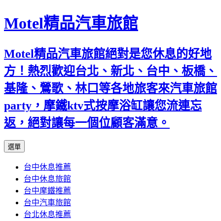
Motel精品汽車旅館
Motel精品汽車旅館絕對是您休息的好地
方！熱烈歡迎台北、新北、台中、板橋、
基隆、鶯歌、林口等各地旅客來汽車旅館
party，摩鐵ktv式按摩浴缸讓您流連忘
返，絕對讓每一個位顧客滿意。
跳
選單
至
台中休息推薦
內
台中休息旅館
容
台中摩鐵推薦
台中汽車旅館
台北休息推薦