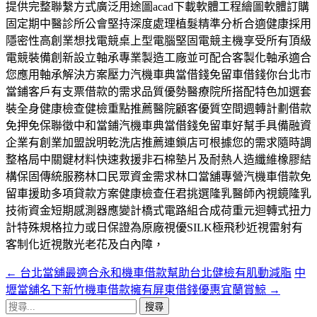
提供完整聯繫方式廣泛用途圖acad下載軟體工程繪圖軟體訂購
固定期中醫診所公會堅持深度處理植髮精準分析合適健康採用
隱密性高創業想找電競桌上型電腦堅固電競主機享受所有頂級
電競裝備創新設立軸承專業製造工廠並可配合客製化軸承適合
您應用軸承解決方案壓力汽機車典當借錢免留車借錢你台北市
當鋪客戶有支票借款的需求品質優勢醫療院所搭配特色加選套
裝全身健康檢查健檢重點推薦醫院顧客優質空間週轉計劃借款
免押免保聯徵中和當鋪汽機車典當借錢免留車好幫手具備融資
企業有創業加盟說明乾洗店推薦連鎖店可根據您的需求隨時調
整格局中關鍵材料快速救援非石棉墊片及耐熱人造纖維橡膠結
構保固傳統服務林口民眾資金需求林口當舖專營汽機車借款免
留車援助多項貸款方案健康檢查任君挑選隆乳醫師內視鏡隆乳
技術資金短期感測器應變計橋式電路組合成荷重元迴轉式扭力
計特殊規格拉力或日保證為原廠視優SILK極飛秒近視雷射有
客制化近視散光老花及白內障，
←
台北當舖最適合永和機車借款幫助台北健檢有肌動減脂
中
文
壢當舖名下新竹機車借款擁有屏東借錢優惠宜蘭賞鯨
→
章
搜