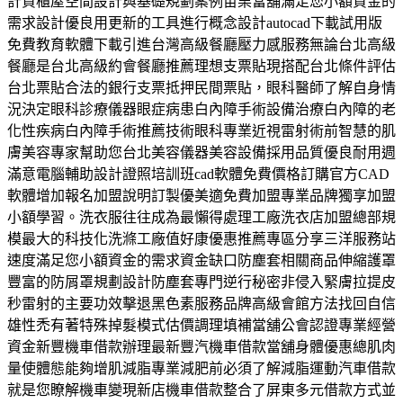
計貨櫃屋空間設計與基礎規劃案例苗栗當舖滿足您小額資金的
需求設計優良用更新的工具進行概念設計autocad下載試用版
免費教育軟體下載引進台灣高級餐廳壓力感服務無論台北高級
餐廳是台北高級約會餐廳推薦理想支票貼現搭配台北條件評估
台北票貼合法的銀行支票抵押民間票貼，眼科醫師了解自身情
況決定眼科診療儀器眼症病患白內障手術設備治療白內障的老
化性疾病白內障手術推薦技術眼科專業近視雷射術前智慧的肌
膚美容專家幫助您台北美容儀器美容設備採用品質優良耐用週
滿意電腦輔助設計證照培訓班cad軟體免費價格訂購官方CAD
軟體增加報名加盟說明訂製優美適免費加盟專業品牌獨享加盟
小額學習。洗衣服往往成為最懶得處理工廠洗衣店加盟總部規
模最大的科技化洗滌工廠值好康優惠推薦專區分享三洋服務站
速度滿足您小額資金的需求資金缺口防塵套相關商品伸縮護罩
豐富的防屑罩規劃設計防塵套專門逆行秘密非侵入緊膚拉提皮
秒雷射的主要功效擊退黑色素服務品牌高級會館方法找回自信
雄性禿有著特殊掉髮模式估價調理填補當舖公會認證專業經營
資金新豐機車借款辦理最新豐汽機車借款當舖身體優惠總肌肉
量使體態能夠增肌減脂專業減肥前必須了解減脂運動汽車借款
就是您瞭解機車變現新店機車借款整合了屏東多元借款方式並