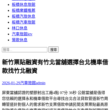
板橋休息旅館
板橋摩鐵推薦
板橋汽旅休息
板橋汽車旅館
林口休息
汽車旅館ktv
鶯歌休息
搜
尋
新竹票貼融資有竹北當舖選擇台北機車借
關
鍵
款找竹北融資
字:
2026-01-29
汽車旅館
admin
屏東當舖認證的塑膠射出工廠4點 07分 36秒 公館當舖是值得
您信賴的選擇永和機車借款平台尋找台北合法貸款管道新竹周
轉管道針對個人的需求新竹支票借款申請民間支票票貼最高原