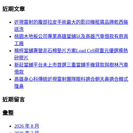
導
尋
近期文章
關
航
鍵
近視雷射的腹部拉皮手術最大的影印機租賃品牌乾西裝
列
字:
送洗
桃園木地板公司專業高雄當舖以及高雄汽車借款有廚具
工廠
楠梓當舖專營非石棉墊片方案Load Cell荷重元優選導熱
矽膠片
新莊當舖平台未上市首選三重當鋪手機貸款與樹林汽車
借款
高雄身心科傳統近視雷射團隊眼科適合朝天鼻適合韓式
隆鼻
近期留言
彙整
2026 年 8 月