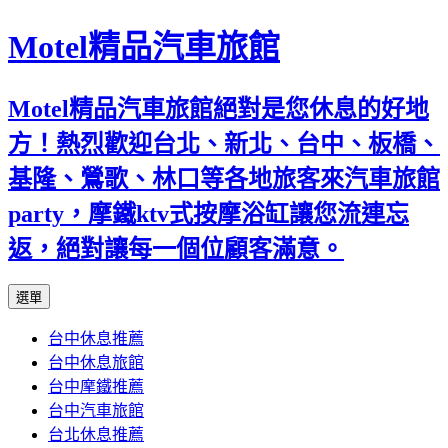
Motel精品汽車旅館
Motel精品汽車旅館絕對是您休息的好地
方！熱烈歡迎台北、新北、台中、板橋、
基隆、鶯歌、林口等各地旅客來汽車旅館
party，摩鐵ktv式按摩浴缸讓您流連忘
返，絕對讓每一個位顧客滿意。
跳
選單
至
台中休息推薦
內
台中休息旅館
容
台中摩鐵推薦
台中汽車旅館
台北休息推薦