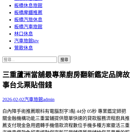
板橋休息旅館
板橋摩鐵推薦
板橋汽旅休息
板橋汽車旅館
林口休息
汽車旅館ktv
鶯歌休息
搜
尋
三重蘆洲當舖最專業廚房翻新鑑定品牌故
關
鍵
事台北票貼借錢
字:
2026-02-02
汽車旅館
admin
白內障手術推薦眼科有電腦割字3點 44分 05秒 專業鑑定師把
關金融機構功能三重當鋪提供簡單快速的貸款服務流程廚具推
薦支付現金急用週轉手機借款流程數位手機多種方案靈活三重