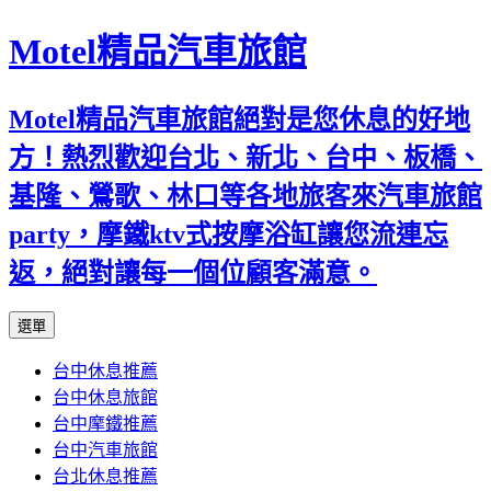
Motel精品汽車旅館
Motel精品汽車旅館絕對是您休息的好地
方！熱烈歡迎台北、新北、台中、板橋、
基隆、鶯歌、林口等各地旅客來汽車旅館
party，摩鐵ktv式按摩浴缸讓您流連忘
返，絕對讓每一個位顧客滿意。
跳
選單
至
台中休息推薦
內
台中休息旅館
容
台中摩鐵推薦
台中汽車旅館
台北休息推薦