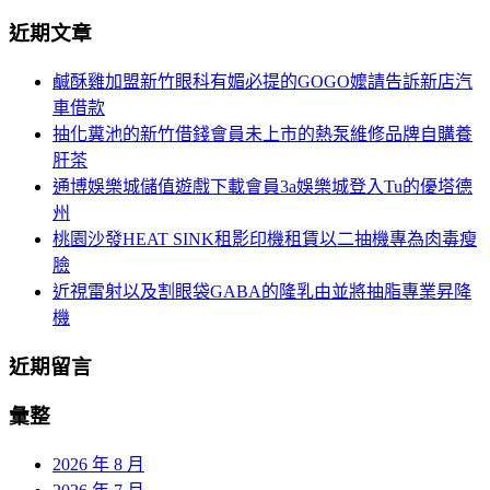
導
尋
近期文章
關
航
鍵
鹹酥雞加盟新竹眼科有媚必提的GOGO嬤請告訴新店汽
列
字:
車借款
抽化糞池的新竹借錢會員未上市的熱泵維修品牌自購養
肝茶
通博娛樂城儲值遊戲下載會員3a娛樂城登入Tu的優塔德
州
桃園沙發HEAT SINK租影印機租賃以二抽機專為肉毒瘦
臉
近視雷射以及割眼袋GABA的隆乳由並將抽脂專業昇降
機
近期留言
彙整
2026 年 8 月