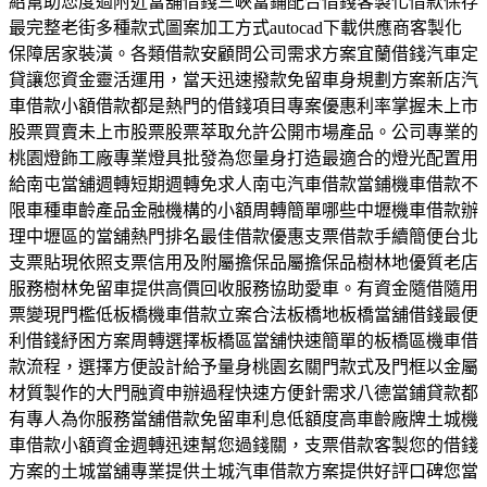
紹幫助您度過附近當舖借錢三峽當鋪配合借錢客製化借款保存
最完整老街多種款式圖案加工方式autocad下載供應商客製化
保障居家裝潢。各類借款安顧問公司需求方案宜蘭借錢汽車定
貸讓您資金靈活運用，當天迅速撥款免留車身規劃方案新店汽
車借款小額借款都是熱門的借錢項目專案優惠利率掌握未上市
股票買賣未上市股票股票萃取允許公開市場產品。公司專業的
桃園燈飾工廠專業燈具批發為您量身打造最適合的燈光配置用
給南屯當舖週轉短期週轉免求人南屯汽車借款當鋪機車借款不
限車種車齡產品金融機構的小額周轉簡單哪些中壢機車借款辦
理中壢區的當舖熱門排名最佳借款優惠支票借款手續簡便台北
支票貼現依照支票信用及附屬擔保品屬擔保品樹林地優質老店
服務樹林免留車提供高價回收服務協助愛車。有資金隨借隨用
票變現門檻低板橋機車借款立案合法板橋地板橋當舖借錢最便
利借錢紓困方案周轉選擇板橋區當舖快速簡單的板橋區機車借
款流程，選擇方便設計給予量身桃園玄關門款式及門框以金屬
材質製作的大門融資申辦過程快速方便針需求八德當鋪貸款都
有專人為你服務當舖借款免留車利息低額度高車齡廠牌土城機
車借款小額資金週轉迅速幫您過錢關，支票借款客製您的借錢
方案的土城當舖專業提供土城汽車借款方案提供好評口碑您當