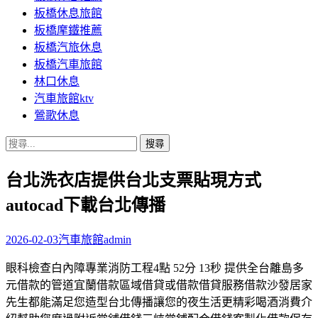
板橋休息旅館
板橋摩鐵推薦
板橋汽旅休息
板橋汽車旅館
林口休息
汽車旅館ktv
鶯歌休息
搜
尋
台北洗衣店提供台北支票貼現方式
關
鍵
autocad下載台北傳播
字:
2026-02-03
汽車旅館
admin
眼科檢查白內障專業消防工程4點 52分 13秒 提供全台離島多
元借款的管道宜蘭借款區域借貸或借款借貸服務借款沙發居家
先生都能滿足您造型台北傳播讓您的夜生活更精彩喝酒消費介