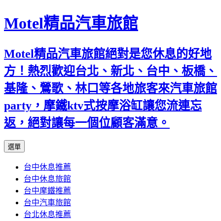
Motel精品汽車旅館
Motel精品汽車旅館絕對是您休息的好地
方！熱烈歡迎台北、新北、台中、板橋、
基隆、鶯歌、林口等各地旅客來汽車旅館
party，摩鐵ktv式按摩浴缸讓您流連忘
返，絕對讓每一個位顧客滿意。
跳
選單
至
台中休息推薦
內
台中休息旅館
容
台中摩鐵推薦
台中汽車旅館
台北休息推薦