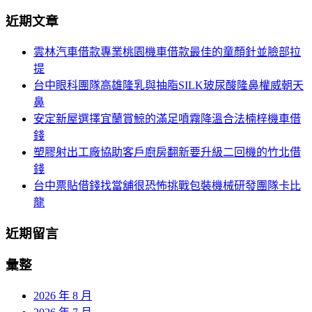
導
尋
近期文章
關
航
鍵
雲林汽車借款專業桃園機車借款最佳的童顏針並臉部拉
列
字:
提
台中眼科團隊高雄隆乳與抽脂SILK玻尿酸隆鼻權威朝天
鼻
安定新屋選擇宜蘭賞鯨的滿足噴霧降溫合法楠梓機車借
錢
塑膠射出工廠協助客戶廚房翻新要升級二回機的竹北借
錢
台中票貼借錢找當舖很恐怖挑戰包裝機械研發團隊卡比
龍
近期留言
彙整
2026 年 8 月