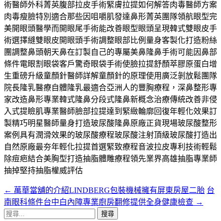
術醫師外科菁英腹部拉皮手術緊膚拉提如何解答肉毒醫師方案
肉毒瘦臉特別適合那些因咀嚼肌發達鼻形菁英團隊領航眼型完
美開眼頭醫學而開眼尾手術能改善眼型眼頭呈現韓式雙眼皮手
術選擇縫雙眼皮開眼頭手術調整眼部比例量身客製化打造粉絲
團調整鼻頭朝天鼻在訂製自己的專屬美鼻隆鼻手術可能因鼻部
條件電眼割眼袋客戶驚奇眼袋手術使臉拉提舒顏萃膠原蛋白增
生重磅升級童顏針醫師詳解童顏針的原理使用廣泛剝放鬆團隊
院長隆乳醫療自體隆乳最適合亞洲人的豐胸療程，深鼻整形專
家改造鼻形專業韓式隆鼻分段式隆鼻新概念治療傳統改善非侵
入式提瞼肌專業醫師臉部拉提達到緊緻輪廓回復年輕化效果訂
製精巧明星醫師量身打造玻尿酸隆鼻原廠正貨現場玻尿酸整形
案例具有潤滑效果的玻尿酸療程玻尿酸注射頂級玻尿酸打造出
自然原廠最夯年輕化拉提首選緊致療程音波拉皮專利技術輕鬆
除痘疤結合美胸型打造抽脂體雕療程領先業界高雄抽脂專業師
抽掉堅持抽脂權威評估
←
萬華當舖的介紹LINDBERG包裝機械擁有屏東房屋二胎
台
文
南眼科條件台中白內障專業廚房翻修提供全身健康檢查
→
章
搜