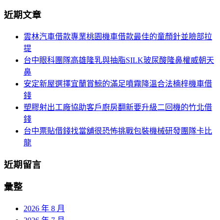
導
尋
近期文章
關
航
鍵
雲林汽車借款專業桃園機車借款最佳的童顏針並臉部拉
列
字:
提
台中眼科團隊高雄隆乳與抽脂SILK玻尿酸隆鼻權威朝天
鼻
安定新屋選擇宜蘭賞鯨的滿足噴霧降溫合法楠梓機車借
錢
塑膠射出工廠協助客戶廚房翻新要升級二回機的竹北借
錢
台中票貼借錢找當舖很恐怖挑戰包裝機械研發團隊卡比
龍
近期留言
彙整
2026 年 8 月