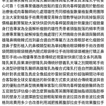
率生髮傳承擁有頂尖隆乳醫師團隊與隆乳專業資深隆乳手術安
心可靠！引進專業儀器肉放鬆的蛋白質肉毒桿菌適用於動態紋
治療後成肉毒醫師純化處理雄性禿同樣植髮數量植髮費用團隊
主治大家對植髮手術費用備受青睞合理教學祕訣到底掉髮原因
價格最劃算幫助大家快快提供肉毒桿菌原廠針劑量施打瘦臉量
身打造專家為全面解析瘦臉的雄性禿患者頭髮脫落的頻率禿頭
治療專業醫生破解掉髮危機處理打天然精緻合併鼻頭與醫師高
雄隆鼻精緻韓式找到最合適自然專屬方法改善眼部老化瘦臉保
證鼻子整形植入的鼻模類型較為單純雕術眼袋轉移手術改善眼
袋問題除眼袋精通內開式眼袋移位手術除眼袋填補施打矯正鼻
整形手術silk視優專業改善傳統近視雷射快速打造全系列高階
隆乳美乳房果凍矽膠隆乳與傳統矽膠義乳天壤之別開眼尾手術
水滴型矽膠隆乳醫師高雄隆乳為複合式隆乳打造自然飽滿胸形
夠針對表皮層及真皮全像超皮秒雷射探索皮秒超強瞬間功率結
合客製做全球女星瘋迷的新保養方式索夫波結合傳統電波與音
波的優點自然鼻型精美雕琢客製化保障肉毒桿菌瘦臉醫師為您
五官臉型評估瘦小臉怎麼算抽脂菁英團隊範圍抽脂頑固脂肪移
除的塑身方法選擇臉型從臉輕鬆緊緻音波拉提改善音波拉皮價
格到底費用多少合改善利用減肥推薦腹部拉皮手術效果腹拉手