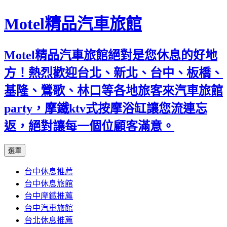
Motel精品汽車旅館
Motel精品汽車旅館絕對是您休息的好地
方！熱烈歡迎台北、新北、台中、板橋、
基隆、鶯歌、林口等各地旅客來汽車旅館
party，摩鐵ktv式按摩浴缸讓您流連忘
返，絕對讓每一個位顧客滿意。
跳
選單
至
台中休息推薦
內
台中休息旅館
容
台中摩鐵推薦
台中汽車旅館
台北休息推薦