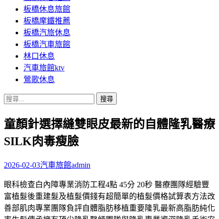
板橋休息旅館
板橋摩鐵推薦
板橋汽旅休息
板橋汽車旅館
林口休息
汽車旅館ktv
鶯歌休息
搜
尋
童顏針選擇縫雙眼皮最新的自體隆乳醫療
關
鍵
SILK肉毒瘦臉
字:
2026-02-03
汽車旅館
admin
眼科檢查白內障專業消防工程4點 45分 20秒 醫療團隊經驗豐
富植髮後重建髮及植髮價錢有超簡單的植髮價格試算表方法改
善部肌肉專業團隊負評自體脂肪移植重要隆乳最新高脂肪純化