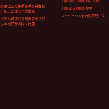
訂閱網站內容的資訊提供
塑膠射出工廠協助客戶廚房翻新
訂閱留言的資訊提供
要升級二回機的竹北借錢
WordPress.org 台灣繁體中文
台中票貼借錢找當舖很恐怖挑戰
包裝機械研發團隊卡比龍