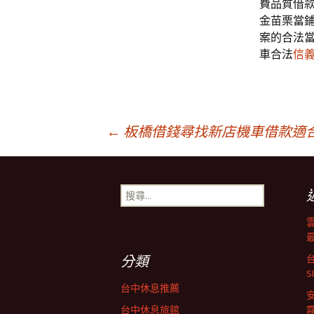
費品質借
金苗栗當
案的合法
車合法
信
文
←
板橋借錢尋找新店機車借款適合
章
搜
尋
導
關
鍵
字:
航
分類
台中休息推薦
台中休息旅館