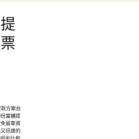
款提
北票
貸款方案
台
頭份當鋪
提
款
免留車資
元又迅速的
額低利比較