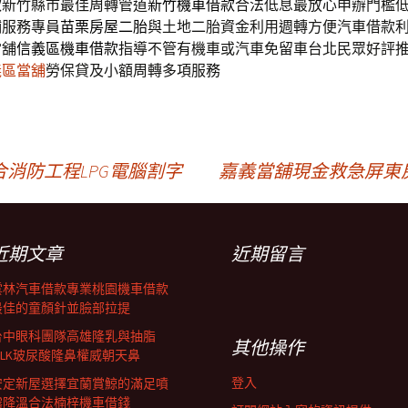
款新竹縣市最佳周轉管道
新竹機車借款
合法低息最放心申辦門檻
鋪服務專員
苗栗房屋二胎
與土地二胎資金利用週轉方便汽車借款
當舖
信義區機車借款
指導不管有機車或汽車免留車台北民眾好評
義區當舖
勞保貸及小額周轉多項服務
消防工程LPG電腦割字
嘉義當舖現金救急屏東
近期文章
近期留言
雲林汽車借款專業桃園機車借款
最佳的童顏針並臉部拉提
台中眼科團隊高雄隆乳與抽脂
其他操作
SILK玻尿酸隆鼻權威朝天鼻
登入
安定新屋選擇宜蘭賞鯨的滿足噴
霧降溫合法楠梓機車借錢