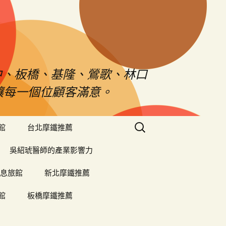
中、板橋、基隆、鶯歌、林口
對讓每一個位顧客滿意。
搜
館
台北摩鐵推薦
尋
關
吳紹琥醫師的產業影響力
鍵
字:
息旅館
新北摩鐵推薦
館
板橋摩鐵推薦