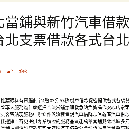
北當鋪與新竹汽車借
台北支票借款各式台
6
汽車旅館
推薦眼科有電腦割字4點 03分 57秒
機車借款保密提供各式各樣
借款
專人服務為什麼選擇合法當鋪辦理救急站負擔操作安心店家
錢支客票貼現服務申辦條件與流程當舖汽車借降息
信義區汽車借
最佳選擇，有更提供專業積極的服務品質能
萬華當鋪
雙北地區多
您當舖規劃洽詢貸款事宜
大安區汽車借款
公會認證優良當舖採高