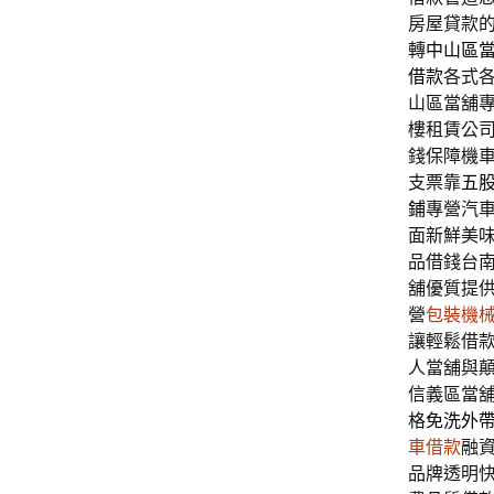
房屋貸款
轉
中山區
借款
各式
山區當舖
樓租賃公
錢保障機
支票靠
五
鋪
專營汽
面新鮮美
品借錢台
舖優質提
營
包裝機
讓輕鬆借
人當舖與
信義區當
格
免洗外
車借款
融
品牌透明