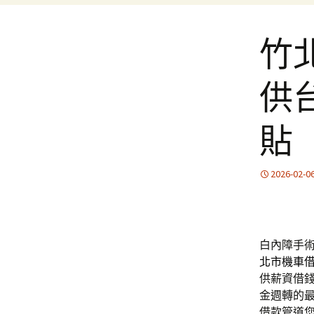
竹
供
貼
2026-02-0
白內障手術
北市機車
供薪資借
金週轉的
借款管道