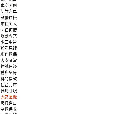
留車空間週
道
新竹汽車
借款
優質松
北市住宅大
擇。任何借
身規劃專案
需求
三重當
輕鬆看見裡
機車作擔保
為大安區當
深耕誠信經
錢
爲您量身
周轉的借款
方便台北市
餐具尺寸規
息
大安區機
歐燈具進口
貸款擔保收