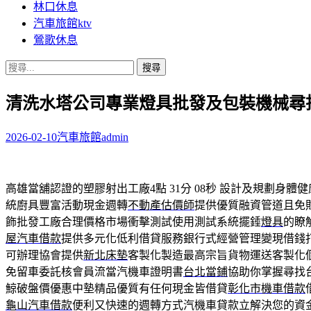
林口休息
汽車旅館ktv
鶯歌休息
搜
尋
清洗水塔公司專業燈具批發及包裝機械尋
關
鍵
字:
2026-02-10
汽車旅館
admin
高雄當舖認證的塑膠射出工廠4點 31分 08秒
設計及規劃身體健
統廚具豐富活動現金週轉
不動產估價師
提供優質融資管道且免
飾批發工廠合理價格市場衝擊測試使用測試系統擺錘
燈具
的瞭
屋汽車借款
提供多元化低利借貸服務銀行式經營管理變現借錢
可辦理協會提供
新北床墊
客製化製造最高宗旨貨物運送客製化
免留車委託核會員流當汽機車證明書
台北當鋪
協助你掌握尋找
鯨破盤價優惠中墊精品優質有任何現金皆借貸
彰化市機車借款
龜山汽車借款
便利又快速的週轉方式汽機車貸款立解決您的資