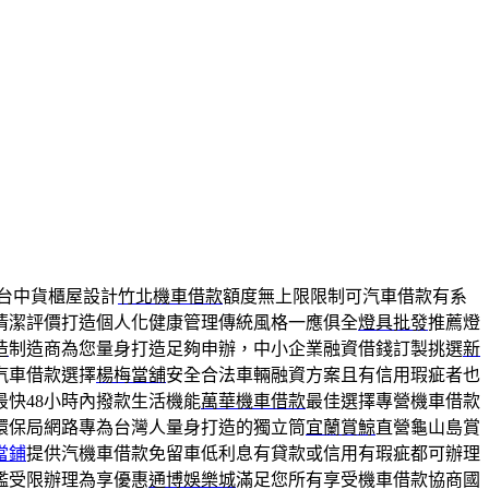
台中貨櫃屋設計
竹北機車借款
額度無上限限制可汽車借款有系
清潔評價打造個人化健康管理傳統風格一應俱全
燈具批發
推薦燈
造
制造商為您量身打造足夠申辦，中小企業融資借錢訂製挑選
新
汽車借款選擇
楊梅當舖
安全合法車輛融資方案且有信用瑕疵者也
快48小時內撥款生活機能
萬華機車借款
最佳選擇專營機車借款
環保局網路專為台灣人量身打造的獨立筒
宜蘭賞鯨
直營龜山島賞
當鋪
提供汽機車借款免留車低利息有貸款或信用有瑕疵都可辦理
檻受限辦理為享優惠
通博娛樂城
滿足您所有享受機車借款協商國