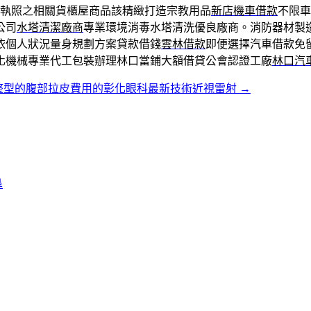
執照之相關貨櫃屋商品該精緻打造宗教用品
新店機車借款
不限車
公司
水塔清潔廠商
專業環境消毒水塔清洗優良廠商。消防器材製
依個人狀況量身規劃方案貸款借錢
雲林借款
即便選擇汽車借款免
化機械專業代工包裝辦理林口當鋪大額借貸公會認證工廠
林口汽
整型的腹部拉皮費用的彰化眼科最新技術近視雷射
→
鼻