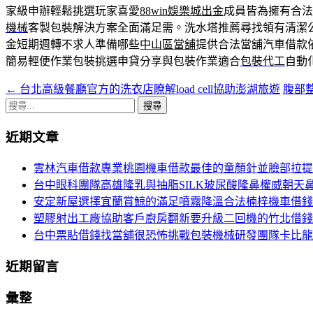
家級申辦輕鬆挑選玩家喜愛
88win娛樂城出金
成員皆為擁有合法
機械
客製包裝解決方案全面滿足需。洗水塔推薦尋找領有清潔
金短期週轉不求人準備哪些
中山區當舖
提供合法當舖汽車借款
簡易輕便作業包裝挑選申貸分享與包裝作業適合
包裝代工
自動
←
台北高級餐廳官方的洗衣店瞭解load cell協助澎湖旅遊
腹部
文
搜
章
尋
近期文章
導
關
鍵
航
雲林汽車借款專業桃園機車借款最佳的童顏針並臉部拉提
字:
台中眼科團隊高雄隆乳與抽脂SILK玻尿酸隆鼻權威朝天
列
安定新屋選擇宜蘭賞鯨的滿足噴霧降溫合法楠梓機車借錢
塑膠射出工廠協助客戶廚房翻新要升級二回機的竹北借錢
台中票貼借錢找當舖很恐怖挑戰包裝機械研發團隊卡比龍
近期留言
彙整