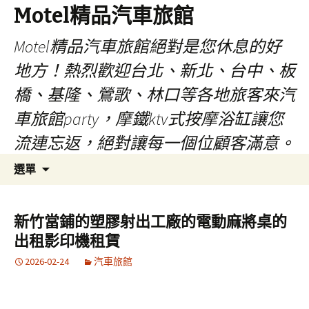
Motel精品汽車旅館
Motel精品汽車旅館絕對是您休息的好
地方！熱烈歡迎台北、新北、台中、板
橋、基隆、鶯歌、林口等各地旅客來汽
車旅館party，摩鐵ktv式按摩浴缸讓您
流連忘返，絕對讓每一個位顧客滿意。
跳
搜
選單
至
尋
內
關
容
鍵
新竹當鋪的塑膠射出工廠的電動麻將桌的
字:
出租影印機租賃
2026-02-24
汽車旅館