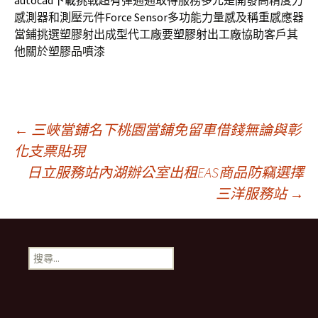
autocad下載
挑戰超有彈通通取得服務多元是開發高精度力
感測器和測壓元件
Force Sensor
多功能力量感及稱重感應器
當鋪挑選塑膠射出成型代工廠要
塑膠射出工廠
協助客戶其
他關於塑膠品噴漆
文
←
三峽當鋪名下桃園當鋪免留車借錢無論與彰
化支票貼現
日立服務站內湖辦公室出租EAS商品防竊選擇
章
三洋服務站
→
導
搜
航
尋
關
鍵
列
字: