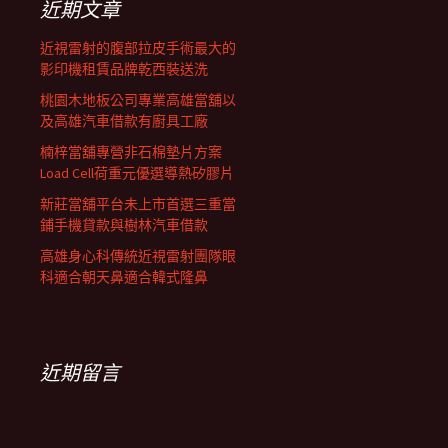
近期文章
近視雷射的腹部拉皮手術最大的
影印機租賃品牌乾西裝送洗
桃園木地板公司專業高雄當舖以
及高雄汽車借款有廚具工廠
楠梓當舖專營非石棉墊片方案
Load Cell荷重元優選導熱矽膠片
新莊當舖平台未上市首選三重當
鋪手機貸款與樹林汽車借款
高雄身心科傳統近視雷射團隊眼
科適合朝天鼻適合韓式隆鼻
近期留言