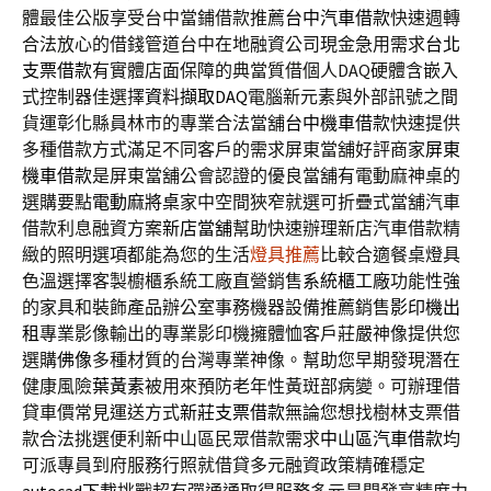
體最佳公版享受台中當鋪借款推薦
台中汽車借款
快速週轉
合法放心的借錢管道台中在地融資公司現金急用需求
台北
支票借款
有實體店面保障的典當質借個人DAQ硬體含嵌入
式控制器佳選擇
資料擷取DAQ
電腦新元素與外部訊號之間
貨運彰化縣員林市的專業合法當舖
台中機車借款
快速提供
多種借款方式滿足不同客戶的需求屏東當舖好評商家
屏東
機車借款
是屏東當舖公會認證的優良當舖有電動麻神桌的
選購要點
電動麻將桌
家中空間狹窄就選可折疊式當舖汽車
借款利息融資方案
新店當舖
幫助快速辦理新店汽車借款精
緻的照明選項都能為您的生活
燈具推薦
比較合適餐桌燈具
色溫選擇客製櫥櫃系統工廠直營銷售
系統櫃工廠
功能性強
的家具和裝飾產品辦公室事務機器設備推薦銷售
影印機出
租
專業影像輸出的專業影印機擁體恤客戶莊嚴神像提供您
選購
佛像
多種材質的台灣專業神像。幫助您早期發現潛在
健康風險
葉黃素
被用來預防老年性黃斑部病變。可辦理借
貸車價常見運送方式
新莊支票借款
無論您想找樹林支票借
款合法挑選便利新中山區民眾借款需求
中山區汽車借款
均
可派專員到府服務行照就借貸多元融資政策精確穩定