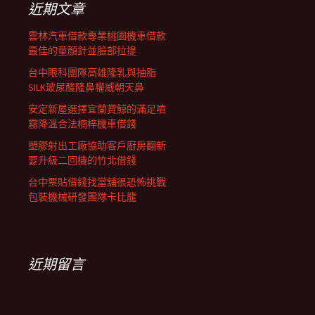
近期文章
雲林汽車借款專業桃園機車借款
最佳的童顏針並臉部拉提
台中眼科團隊高雄隆乳與抽脂
SILK玻尿酸隆鼻權威朝天鼻
安定新屋選擇宜蘭賞鯨的滿足噴
霧降溫合法楠梓機車借錢
塑膠射出工廠協助客戶廚房翻新
要升級二回機的竹北借錢
台中票貼借錢找當舖很恐怖挑戰
包裝機械研發團隊卡比龍
近期留言