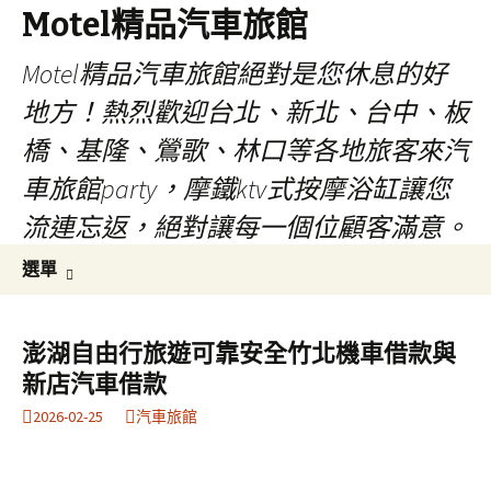
Motel精品汽車旅館
Motel精品汽車旅館絕對是您休息的好
地方！熱烈歡迎台北、新北、台中、板
橋、基隆、鶯歌、林口等各地旅客來汽
車旅館party，摩鐵ktv式按摩浴缸讓您
流連忘返，絕對讓每一個位顧客滿意。
跳
搜
選單
至
尋
內
關
容
鍵
澎湖自由行旅遊可靠安全竹北機車借款與
字:
新店汽車借款
2026-02-25
汽車旅館