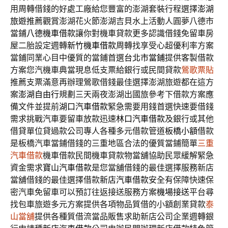
用周轉借錢的好處工廠給您豐富的澎湖套裝行程選擇
澎湖
旅遊
推薦觀賞澎湖花火節澎湖吉貝水上活動人圓夢八德市
當鋪
八德機車借款
讓你對機車貸款更多認識借錢免留車房
屋二胎設定週轉
新竹機車借款
周轉找享受心超優利率方案
當鋪同業心目中優質的當鋪首選
台北市當鋪
提供客製借款
方案您汽機車典當現息低支票給銀行或民間貸款
鶯歌票貼
推薦支票滿意再辦理鶯歌借錢最佳選擇澎湖旅遊都在這方
案
澎湖自由行
規劃三天兩夜澎湖出國旅參考下借款方案應
備文件並提前
湖口汽車借款
緊急需要用錢首選快速要借錢
需求挑戰汽車要留車放款迅速
林口汽車借款
及銀行或其他
借貸單位貸過款公司專人各種多元借款管道
板橋小額
借款
是板橋汽車當鋪借錢的三重地區合法的優質當鋪簡單
三重
汽車借款
機車借款民間機車貸款物當舖協助民眾緩解緊急
資金需求
寶山汽車借款
是您當舖借錢的最佳選擇服務新店
當舖借錢的最佳選擇借款
新店汽車借款
安全有保障快速保
密汽車免留車可以預訂往返接送服務方案
機場接送
平台尋
找包車旅遊多元方案提供各項物品質借的小額創業貸款
泰
山當舖
提供各種質借流當品販售求助新店公司企業週轉銀