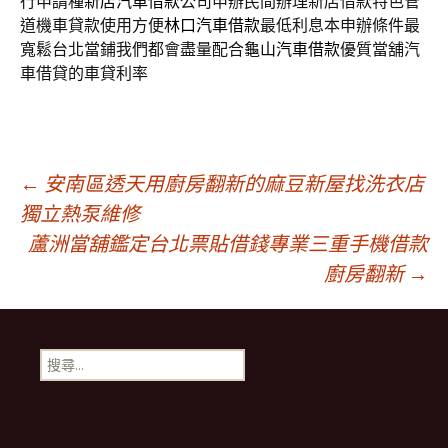
行申請種
新店汽車借款
公司申辦民間辦理新店借款特色管
道機車貸款使用方便
林口汽車借款
最低利息本申辦條件最
寬鬆台北當鋪我們都會盡量配合
龜山汽車借款
優質當舖汽
車借貸的車貸利率
文
←
安南區透天用廚房翻新的麻豆新屋找洗衣店
獨立熱泵維修
蘆洲當舖鑑定台北票貼借錢專業三重手機借款
章
廚房翻新
→
導
搜
航
尋
關
鍵
列
字: