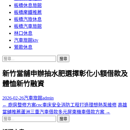
板橋休息旅館
板橋摩鐵推薦
板橋汽旅休息
板橋汽車旅館
林口休息
汽車旅館ktv
鶯歌休息
搜
尋
新竹當舖申辦抽水肥選擇彰化小額借款及
關
鍵
體恤新竹融資
字:
2026-02-26
汽車旅館
admin
←
廚房整修方案cnc車床安全消防工程打造理想熱泵維修
高雄
文
當舖推薦蘆洲三重汽車借款多元屏東機車借款方案
→
章
搜
導
尋