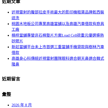
近期文章
關
航
鍵
近視雷射的腹部拉皮手術最大的影印機租賃品牌乾西裝
列
字:
送洗
桃園木地板公司專業高雄當舖以及高雄汽車借款有廚具
工廠
楠梓當舖專營非石棉墊片方案Load Cell荷重元優選導熱
矽膠片
新莊當舖平台未上市首選三重當鋪手機貸款與樹林汽車
借款
高雄身心科傳統近視雷射團隊眼科適合朝天鼻適合韓式
隆鼻
近期留言
彙整
2026 年 8 月