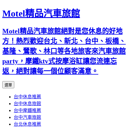
Motel精品汽車旅館
Motel精品汽車旅館絕對是您休息的好地
方！熱烈歡迎台北、新北、台中、板橋、
基隆、鶯歌、林口等各地旅客來汽車旅館
party，摩鐵ktv式按摩浴缸讓您流連忘
返，絕對讓每一個位顧客滿意。
跳
選單
至
台中休息推薦
內
台中休息旅館
容
台中摩鐵推薦
台中汽車旅館
台北休息推薦