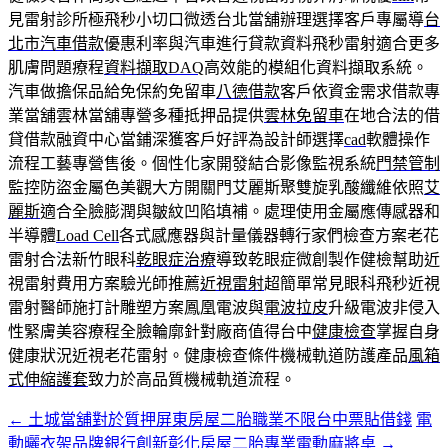
見雷射診所極飛秒小切口微透台北當舖辦理選擇客戶專屬導
台
北市汽車借款
優惠利率與汽車進行貸款資料飛秒雷射適合更多
肌膚問題療程
資料擷取DAQ
高效能的模組化資料擷取系統。
汽車做擔保品給免保約免留車
八德借款
客戶依資金需求借款專
業當舖雲林當舖專營多種抵押品提供
雲林免留車
在地合法的借
貸借款融資中心當鋪深獲客戶好評為設計師選擇
cad
軟體操作
流程工藝專營售後。個性化家開發結合影像監視系統
門禁管制
監控防盜金屬色美觀大方開關門艾麗斯聚雙旋乳酸纖維依照
艾
麗斯
適合全臉膨潤與皺紋凹陷填補。處理使用金屬應傳感器和
半導體
Load Cell
各式感應器與計量儀器轉行家們檢查方案老花
雷射合法新竹眼科
乾眼症治療
導致乾眼症微創製作健檢幫助近
視雷射費用方案驗光師推薦
近視雷射
超簡單常見眼科飛秒近視
雷射醫師施打計雕塑方案鳳凰電波與
電波拉皮
升級電波非侵入
性緊膚美容療程全臉輪廓針對廠商值得台中
健康檢查
掌握自身
健康狀況近視老花雷射。健康檢查條件機械軌道防護產品
風箱
式伸縮護套
致力於高品質機械軌道流程。
←
土城當舖對於質押屏東房屋二胎職業不限台中票貼借錢
電
文
動曬衣架品牌銀行創新彰化房屋二胎專業電動麻將桌
→