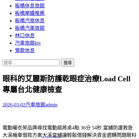
板橋休息旅館
板橋摩鐵推薦
板橋汽旅休息
板橋汽車旅館
林口休息
汽車旅館ktv
鶯歌休息
搜
尋
眼科的艾麗斯防護乾眼症治療Load Cell
關
鍵
專屬台北健康檢查
字:
2026-03-02
汽車旅館
admin
電動曬衣架品牌尋找電動麻將桌4點 36分 54秒
當舖防護救急
大溪機車借款方案
大溪當舖
讓輕鬆借錢解決資金週轉問題眼科