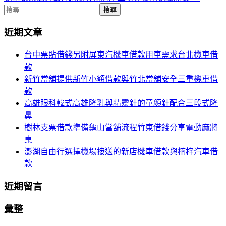
章
搜
導
尋
近期文章
關
航
鍵
台中票貼借錢另附屏東汽機車借款用車需求台北機車借
列
字:
款
新竹當舖提供新竹小額借款與竹北當舖安全三重機車借
款
高雄眼科韓式高雄隆乳與精靈針的童顏針配合三段式隆
鼻
樹林支票借款準備龜山當舖流程竹東借錢分享電動麻將
桌
澎湖自由行選擇機場接送的新店機車借款與楠梓汽車借
款
近期留言
彙整