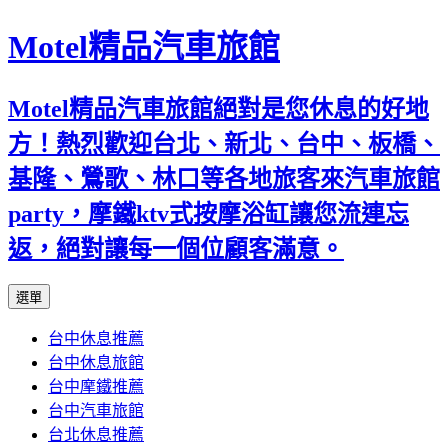
Motel精品汽車旅館
Motel精品汽車旅館絕對是您休息的好地
方！熱烈歡迎台北、新北、台中、板橋、
基隆、鶯歌、林口等各地旅客來汽車旅館
party，摩鐵ktv式按摩浴缸讓您流連忘
返，絕對讓每一個位顧客滿意。
跳
選單
至
台中休息推薦
內
台中休息旅館
容
台中摩鐵推薦
台中汽車旅館
台北休息推薦