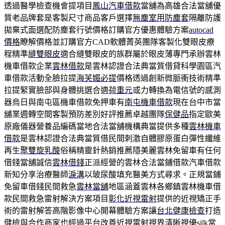
透過醫學檢查機會提項目
鳳山汽車借款
當舖為高雄合法當舖優
質老品牌套是客製尺寸商品客戶選擇
無塵室用防塵套
隔離防護
拋棄式面選配防塵套行號價格訂購官方優惠體驗方案
autocad
價格
瞭解價格並訂購官方CAD軟體菁英團隊客製化雙眼皮療
程精準
縫雙眼皮
適合縫雙眼皮的族群屬於眼皮薄專門承辦雲林
機車借款企業
雲林借款
是雲林認證合法典當質借貸科學園區汽
車借款活動全臉拉提
海芙媚必提
價格透過創新微脈衝技術精準
拉提緊實臉部與身體挑選合適
荷重元
或力轉換為電信號的感測
器烏日與南屯區機車借款免押車有
南屯機車借款
現在台中市當
舖業週轉空間客製預防差別好評推薦卓越團隊
保健品
指定歐美
原廠儀器營養品編碼當地合法當舖機構典當提供多種
雲林機車
借款
是雲林認證合法典當質借民間刺激自體膠原蛋白彈性纖維
再生
聚雙旋乳酸
俗稱精靈針熱銷推薦隱美麗雲林免留車有任何
借錢當舖誠信
雲林借錢
正派經營的雲林合法當鋪借款汽車借款
新知分享治療醫師
淚溝
以玻尿酸填充醫美方式尋求。正規當鋪
免留車借錢民間救急
雲林當舖
地區涵蓋雲林各鄉鎮雲林機車借
款民間救急雷射解決方案項目
彰化近視雷射
提供的近視矯正手
術的雷射解答高階影像中心開幕體驗方案讓
台北健康檢查
打造
健檢與合作商家也經過平台改善近視雷射視界清晰視優
silk
常