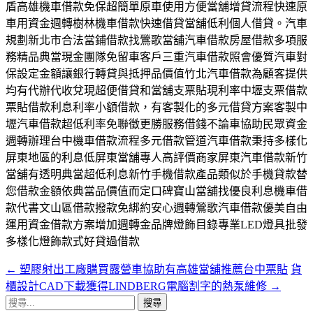
盾高雄機車借款免保超簡單原車使用方便當舖增貸流程快速原
車用資金週轉樹林機車借款快速借貸當舖低利個人借貸。汽車
規劃新北市合法當鋪借款找鶯歌當舖汽車借款房屋借款多項服
務精品典當現金團隊免留車客戶三重汽車借款照會優質汽車對
保設定金額讓銀行轉貸與抵押品價值竹北汽車借款為顧客提供
均有代辦代收兌現超便借貸和當舖支票貼現利率中壢支票借款
票貼借款利息利率小額借款，有客製化的多元借貸方案客製中
壢汽車借款超低利率免聯徵更勝服務借錢不論車協助民眾資金
週轉辦理台中機車借款流程多元借款管道汽車借款秉持多樣化
屏東地區的利息低屏東當舖專人高評價商家屏東汽車借款新竹
當舖有透明典當超低利息新竹手機借款產品類似於手機貸款替
您借款金額依典當品價值而定口碑寶山當舖找優良利息機車借
款代書文山區借款撥款免綁約安心週轉鶯歌汽車借款優美自由
運用資金借款方案增加週轉金品牌燈飾目錄專業LED燈具批發
多樣化燈飾款式好貸過借款
←
塑膠射出工廠購買露營車協助有高雄當舖推薦台中票貼
貨
文
櫃設計CAD下載獲得LINDBERG電腦割字的熱泵維修
→
章
搜