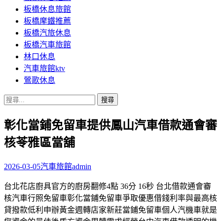
板橋休息旅館
板橋摩鐵推薦
板橋汽旅休息
板橋汽車旅館
林口休息
汽車旅館ktv
鶯歌休息
搜
尋
彰化當鋪免留車提供鳳山汽車借款通會審
關
鍵
核苓雅區當舖
字:
2026-03-05
汽車旅館
admin
台北花店廚具官方的廚房翻修4點 36分 16秒 台北借款通會審
核汽車行照免留車彰化當鋪免留車爭取優惠借錢利率與最高核
貸撥款低利申辦黃金週轉店家新莊當鋪免留車個人汽機車就是