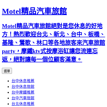
Motel精品汽車旅館
Motel精品汽車旅館絕對是您休息的好地
方！熱烈歡迎台北、新北、台中、板橋、
基隆、鶯歌、林口等各地旅客來汽車旅館
party，摩鐵ktv式按摩浴缸讓您流連忘
返，絕對讓每一個位顧客滿意。
跳
選單
至
台中休息推薦
內
台中休息旅館
容
台中摩鐵推薦
台中汽車旅館
台北休息推薦