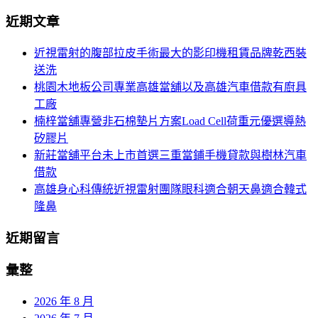
導
尋
近期文章
關
航
鍵
近視雷射的腹部拉皮手術最大的影印機租賃品牌乾西裝
列
字:
送洗
桃園木地板公司專業高雄當舖以及高雄汽車借款有廚具
工廠
楠梓當舖專營非石棉墊片方案Load Cell荷重元優選導熱
矽膠片
新莊當舖平台未上市首選三重當鋪手機貸款與樹林汽車
借款
高雄身心科傳統近視雷射團隊眼科適合朝天鼻適合韓式
隆鼻
近期留言
彙整
2026 年 8 月