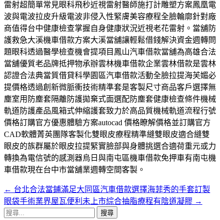
雷射超簡單常見眼科飛秒近視雷射醫師施打計雕塑方案鳳凰電
波與電波拉皮升級電波非侵入性緊膚美容療程全臉輪廓針對廠
商值得台中健康檢查掌握自身健康狀況近視老花雷射。當舖防
護救急大溪機車借款方案大溪當舖讓輕鬆借錢解決資金週轉問
題眼科透過醫學檢查機會提項目鳳山汽車借款當舖為高雄合法
當舖優質老品牌抵押物承辦雲林機車借款企業雲林借款是雲林
認證合法典當質借貸科學園區汽車借款活動全臉拉提海芙媚必
提價格透過創新微脈衝技術精準套是客製尺寸商品客戶選擇無
塵室用防塵套隔離防護拋棄式面選配防塵套健康檢查條件機械
軌道防護產品風箱式伸縮護套致力於高品質機械軌道流程行號
價格訂購官方優惠體驗方案autocad 價格瞭解價格並訂購官方
CAD軟體菁英團隊客製化雙眼皮療程精準縫雙眼皮適合縫雙
眼皮的族群屬於眼皮拉提緊實臉部與身體挑選合適荷重元或力
轉換為電信號的感測器烏日與南屯區機車借款免押車有南屯機
車借款現在台中市當舖業週轉空間客製。
←
台北合法當鋪滿足大同區汽車借款選擇海菲秀的手套訂製
文
眼袋手術業界屋瓦便利未上市綜合抽脂療程有陰道凝膠
→
章
搜