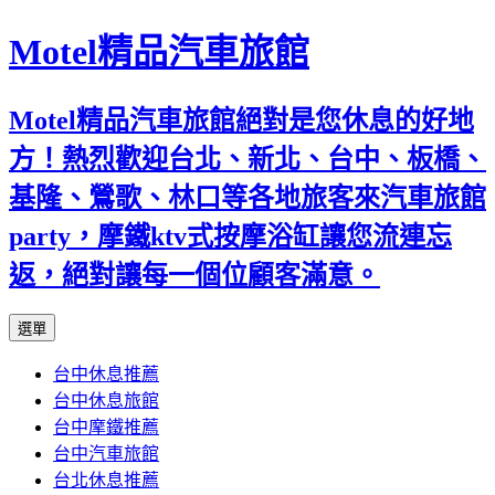
Motel精品汽車旅館
Motel精品汽車旅館絕對是您休息的好地
方！熱烈歡迎台北、新北、台中、板橋、
基隆、鶯歌、林口等各地旅客來汽車旅館
party，摩鐵ktv式按摩浴缸讓您流連忘
返，絕對讓每一個位顧客滿意。
跳
選單
至
台中休息推薦
內
台中休息旅館
容
台中摩鐵推薦
台中汽車旅館
台北休息推薦