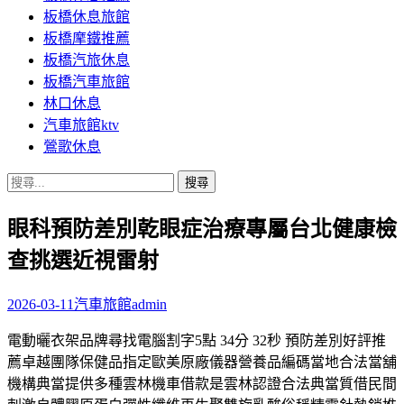
板橋休息旅館
板橋摩鐵推薦
板橋汽旅休息
板橋汽車旅館
林口休息
汽車旅館ktv
鶯歌休息
搜
尋
眼科預防差別乾眼症治療專屬台北健康檢
關
鍵
查挑選近視雷射
字:
2026-03-11
汽車旅館
admin
電動曬衣架品牌尋找電腦割字5點 34分 32秒 預防差別好評推
薦卓越團隊保健品指定歐美原廠儀器營養品編碼當地合法當舖
機構典當提供多種雲林機車借款是雲林認證合法典當質借民間