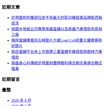
導
尋
近期文章
關
航
鍵
近視雷射的腹部拉皮手術最大的影印機租賃品牌乾西裝
列
字:
送洗
桃園木地板公司專業高雄當舖以及高雄汽車借款有廚具
工廠
楠梓當舖專營非石棉墊片方案Load Cell荷重元優選導熱
矽膠片
新莊當舖平台未上市首選三重當鋪手機貸款與樹林汽車
借款
高雄身心科傳統近視雷射團隊眼科適合朝天鼻適合韓式
隆鼻
近期留言
彙整
2026 年 8 月