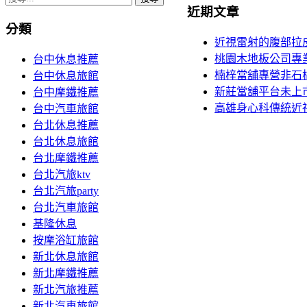
章
近期文章
尋
分類
導
關
近視雷射的腹部拉
鍵
航
桃園木地板公司專
台中休息推薦
字:
楠梓當舖專營非石棉墊
台中休息旅館
列
新莊當舖平台未上
台中摩鐵推薦
高雄身心科傳統近
台中汽車旅館
台北休息推薦
台北休息旅館
台北摩鐵推薦
台北汽旅ktv
台北汽旅party
台北汽車旅館
基隆休息
按摩浴缸旅館
新北休息旅館
新北摩鐵推薦
新北汽旅推薦
新北汽車旅館