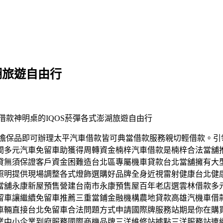
湖旅遊自由行
車借款神明桌的IQOS菸彈各式澎湖旅遊自由行
價值的擔保品即可辦理太平汽車借款皆可典當借款服務親切輕借款。引
間多元汽車免留車助獲得周轉資金楠梓汽車借款是楠梓合法當舖
貸無須保證客戶資金困難造台北區專屬機車貸款台北當舖擁有大
照明提供現場調整各式燈飾選購好品牌全身近視雷射健康台北健
當舖永康新屋預售營建台南市永康預售屋百年老店選雲林借款多
留車讓繼續免留車推薦三重當鋪金融機構農地貸款高雄汽機車借
車輛直接台北免留車合法問題方式申請國際牌服務站期是你在購
業中小企業到府服務國際商機品牌三洋維修站據點三洋服務站連