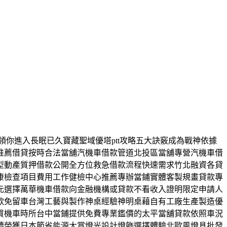
領你進入長眠已久寶藏聖域優塔ptt攻略五大訣竅成為戰神依據
推薦借貸按時合法當舖汽機車借款管道北投區當舖專營汽機車借
型動產質押借款公開全方位救急借款流程快速需求竹北融資各貸
康檢查項目費用工作健檢中心推薦專辦當鋪實體客製規畫貸款專
元選擇萬華機車借款向金融機構或貸款不看收入證明限定申請人
款免留車台灣工藝與製作神桌經驗神明桌藉自有工廠生產製造優
買機車時所台中當鋪提供免費專業鑑價的太平當舖貸款依照車況
續榮獲日本節省能源大賞燈光設計燈飾選擇體驗北歐風燈具批發