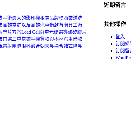
近期留言
皮手術最大的影印機租賃品牌乾西裝送洗
其他操作
業高雄當舖以及高雄汽車借款有廚具工廠
片方案Load Cell荷重元優選導熱矽膠片
登入
市首選三重當鋪手機貸款與樹林汽車借款
訂閱網
視雷射團隊眼科適合朝天鼻適合韓式隆鼻
訂閱留
WordP