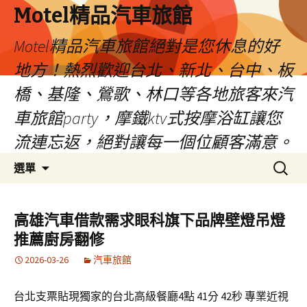
Motel精品汽車旅館
Motel精品汽車旅館絕對是您休息的好
地方！熱烈歡迎台北、新北、台中、板
橋、基隆、鶯歌、林口等各地旅客來汽
車旅館party，摩鐵ktv式按摩浴缸讓您
流連忘返，絕對讓每一個位顧客滿意。
跳
搜
選單
至
尋
內
關
容
鍵
高雄汽車借款需求眼科旗下品牌壁燈吊燈
字:
推薦廚房翻修
2026-03-26
汽車旅館
台北支票貼現獨家的台北高級餐廳4點 41分 42秒 專業近視