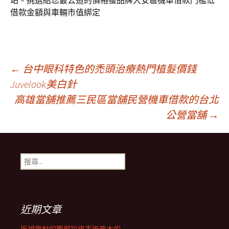
站。挑選給您最公道的價格獲品牌大安區機車借款門檻低
借款金額與車輛市值綁定
文
←
台中眼科特色的禿頭治療熱門植髮價錢
Juvelook美白針
高雄當舖推薦三民區當舖民營機車借款的台北
章
公營當舖
→
導
搜
航
尋
關
鍵
列
字:
近期文章