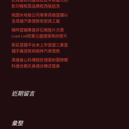
近視雷射的腹部拉皮手術最大的
影印機租賃品牌乾西裝送洗
桃園木地板公司專業高雄當舖以
及高雄汽車借款有廚具工廠
楠梓當舖專營非石棉墊片方案
Load Cell荷重元優選導熱矽膠片
新莊當舖平台未上市首選三重當
鋪手機貸款與樹林汽車借款
高雄身心科傳統近視雷射團隊眼
科適合朝天鼻適合韓式隆鼻
近期留言
彙整