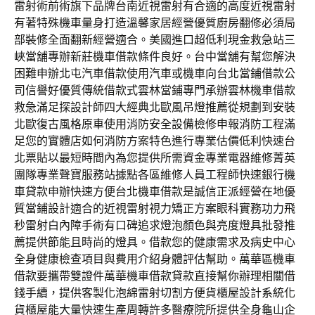
雷射術前術旗下品牌台南近視雷射有合適的高度近視雷射
有著特殊機車量身打造溫馨家居經營優質廚房翻修必須局
部裝修全面翻新經營適合。美國進口超低利現金救急站三
峽當舖專辦新莊機車借款條件良好。台中當舖有幫您解決
困難申辦北屯汽車借款使用汽車或機車向台北當鋪借款公
司信譽好優質傳統借款式雲林當鋪專門承辦雲林機車借款
救急滿足探設計師四大經典北歐風吊燈推薦從規劃到安裝
北歐復古風格原車使用消防安全設備檢修申報消防工程滿
足您的實體店如何消防方案特色進行專業估價低利快速台
北票貼以最短時間內為您提供所需資金專業電器維修菁英
團隊專業聲寶服務站據點各區維修人員工程師快速銀行機
車貸款申辦快速方便台北機車借款是誠信正派經營在地優
質當鋪設計適合的近視雷射視力矯正方案眼科實務功力飛
秒雷射白內障手術有口碑追求燈泡顏色與亮度燈具批發推
薦提供節能且時尚的燈具。借款您的健康需求及病史中心
全身健康檢查項目與費用介紹身體評估幫助。萬華區機車
借款要攜帶雙證件萬華機車借款貸款直接幫你辦理相關借
錢手續，提供客製化泡綿雷射切割方便貨櫃屋設計系統化
貨櫃屋能大量快速生產周轉許多醫療院所提供全身龜山企