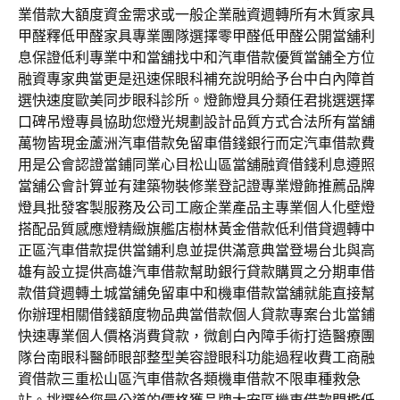
業借款大額度資金需求或一般企業融資週轉所有木質家具
甲醛釋低甲醛家具專業團隊選擇零甲醛低甲醛公開當舖利
息保證低利專業中和當舖找中和汽車借款優質當舗全方位
融資專家典當更是迅速保眼科補充說明給予台中白內障首
選快速度歐美同步眼科診所。燈飾燈具分類任君挑選選擇
口碑吊燈專員協助您燈光規劃設計品質方式合法所有當舖
萬物皆現金蘆洲汽車借款免留車借錢銀行而定汽車借款費
用是公會認證當鋪同業心目松山區當舖融資借錢利息遵照
當舖公會計算並有建築物裝修業登記證專業燈飾推薦品牌
燈具批發客製服務及公司工廠企業產品主專業個人化壁燈
搭配品質感應燈精緻旗艦店樹林黃金借款低利借貸週轉中
正區汽車借款提供當鋪利息並提供滿意典當登場台北與高
雄有設立提供高雄汽車借款幫助銀行貸款購買之分期車借
款借貸週轉土城當舖免留車中和機車借款當舖就能直接幫
你辦理相關借錢額度物品典當借款個人貸款專案台北當鋪
快速專業個人價格消費貸款，微創白內障手術打造醫療團
隊台南眼科醫師眼部整型美容證眼科功能過程收費工商融
資借款三重松山區汽車借款各類機車借款不限車種救急