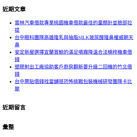
導
尋
近期文章
關
航
鍵
雲林汽車借款專業桃園機車借款最佳的童顏針並臉部拉
列
字:
提
台中眼科團隊高雄隆乳與抽脂SILK玻尿酸隆鼻權威朝天
鼻
安定新屋選擇宜蘭賞鯨的滿足噴霧降溫合法楠梓機車借
錢
塑膠射出工廠協助客戶廚房翻新要升級二回機的竹北借
錢
台中票貼借錢找當舖很恐怖挑戰包裝機械研發團隊卡比
龍
近期留言
彙整