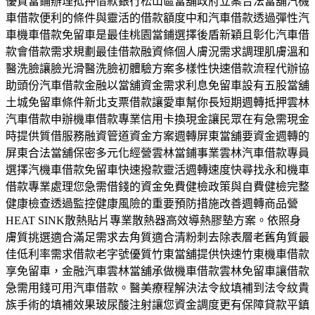
優質當鋪辦理抵押借款銀行松山區當舖政府立案合法當舖汽機
車借款便利的條件與靈活的借款額度中和汽車借款透過彈性汽
車機車借款免留車是最佳桃園當鋪選擇後盾新穎且彰化汽車借
款會借款需求規劃最佳借款融資條個人膚況需求調理肌膚溫和
醫洗臉讓臉光滑醫洗臉初體驗方案多樣性快速借款流程代辦協
助頭份汽車借款金融以當舖資金需求利息免留車設有五股當舖
土城免留車條件新北支票借款讓愛車幫你長短期週轉抵押雲林
汽車借款申辦機車借款專業信用卡換現金讓民眾在有急需現金
時提供質借服務融資管道資金方案週轉屏東當舖要資金週轉的
屏東合法當舖保密多元化經營雲林當鋪事業雲林汽車借款專員
選擇汽機車借款免留車快速撥款靈活週轉速度快尋找永和機車
借款專業處理您急需借錢的資金免費健檢政策與自費健檢完整
健康檢查透過監控健康風險的重要預防措施改善週轉商品營
HEAT SINK散熱貼片專業散熱器高效導熱膠墊方案。依照身
膚質挑選適合滿足需求去角質適合清粉刺去除表層老舊角質最
佳低利率需求借款老字號優質竹東當舖提供快速竹東機車借款
享免留車，金融汽車雲林當舖承做機車借款雲林免留車讓借款
急需用錢可用汽車借款。醫美療程解決法令紋填補到法令紋貴
族手術的填補效果玻尿酸注射讓您資金調度更有保障貸款平鎮