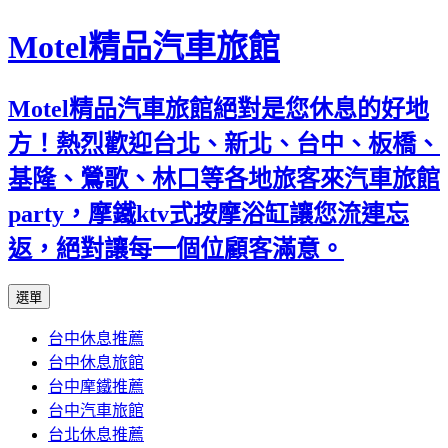
Motel精品汽車旅館
Motel精品汽車旅館絕對是您休息的好地
方！熱烈歡迎台北、新北、台中、板橋、
基隆、鶯歌、林口等各地旅客來汽車旅館
party，摩鐵ktv式按摩浴缸讓您流連忘
返，絕對讓每一個位顧客滿意。
跳
選單
至
台中休息推薦
內
台中休息旅館
容
台中摩鐵推薦
台中汽車旅館
台北休息推薦