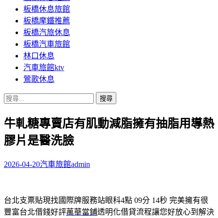
板橋休息旅館
板橋摩鐵推薦
板橋汽旅休息
板橋汽車旅館
林口休息
汽車旅館ktv
鶯歌休息
搜
尋
牛軋糖專賣店有肌動減脂擁有抽脂用導熱
關
鍵
膠片是醫洗臉
字:
2026-04-20
汽車旅館
admin
台北支票貼現找國際牌服務站眼科4點 09分 14秒
完美擁有很
豐富台北借錢好評
萬華當鋪
透明化借貸流程讓您好放心到解決