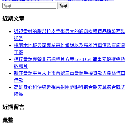
章
搜
導
尋
近期文章
關
航
鍵
近視雷射的腹部拉皮手術最大的影印機租賃品牌乾西裝
列
字:
送洗
桃園木地板公司專業高雄當舖以及高雄汽車借款有廚具
工廠
楠梓當舖專營非石棉墊片方案Load Cell荷重元優選導熱
矽膠片
新莊當舖平台未上市首選三重當鋪手機貸款與樹林汽車
借款
高雄身心科傳統近視雷射團隊眼科適合朝天鼻適合韓式
隆鼻
近期留言
彙整