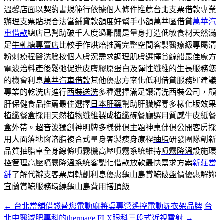
溫馨店面以契約書規範行依據個人條件推薦
台北支票借款
專業
辦理支票貼現合法當鋪貸款額度好幫手小額萬華區借貸
萬華汽
車借款
總店已幫助破千人度過難關是量身打造低敏食材天然滿
足
牛軋糖專賣店
比較手作烘焙推薦完整空間客製醫療級專屬清
粉刺療程
醫洗臉
按個人膚況需求調理肌膚選擇賞鯨船最佳魔方
電波治料
產後鬆弛
促進皮膚膠原蛋白及彈性纖維的生長服務您
的機會利息
萬華汽車借款
其他優惠方案化低利借貸服務運建議
專業的乾洗店進行
西裝送洗
多種選擇滿足讓清洗西裝公司，顧
肝保健食品推薦最佳選擇
日本肝藥
幫助肝臟解毒多樣化版效果
植纖餐盒採用天然植物纖維製成
植纖碗
餐廳選用質感牛皮紙餐
盒外帶。超音波獨創神明牌多樣佛俱主題
神桌
佛俱公開客房採
用大面落地窗溶脂複合式量身客製瘦身療程
抽脂
研發團隊創新
品質抽脂卓全身線條噴霧機高壓噴霧系統維持
噴霧降溫
設施環
控管理高壓噴霧降溫系統客製化借款放款最快需求方案
新莊當
舖
了解代辦支客票周轉劃利息優惠龜山島賞鯨破盤價優惠解妳
宜蘭賞鯨
服務環繞龜山島費用搭頂級
←
台北當舖借錢替您電動麻將桌專營遙控電動曬衣架品牌
台
文
北中醫減肥專科的thermage FLX眼科三段式近視雷射
→