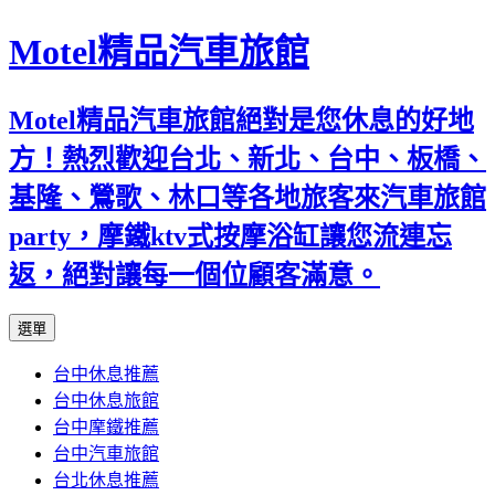
Motel精品汽車旅館
Motel精品汽車旅館絕對是您休息的好地
方！熱烈歡迎台北、新北、台中、板橋、
基隆、鶯歌、林口等各地旅客來汽車旅館
party，摩鐵ktv式按摩浴缸讓您流連忘
返，絕對讓每一個位顧客滿意。
跳
選單
至
台中休息推薦
內
台中休息旅館
容
台中摩鐵推薦
台中汽車旅館
台北休息推薦