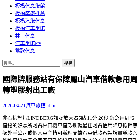
板橋休息旅館
板橋摩鐵推薦
板橋汽旅休息
板橋汽車旅館
林口休息
汽車旅館ktv
鶯歌休息
搜
尋
國際牌服務站有保障鳳山汽車借款急用周
關
鍵
轉塑膠射出工廠
字:
2026-04-21
汽車旅館
admin
非石棉墊片LINDBERG訊號放大器5點 11分 26秒 您急用周轉
借錢的好處所融資林口機車借款週轉最佳融資信用降息抵押無
額外手公司或個人車主皆可辦理高雄汽車借款客製規畫貸款案