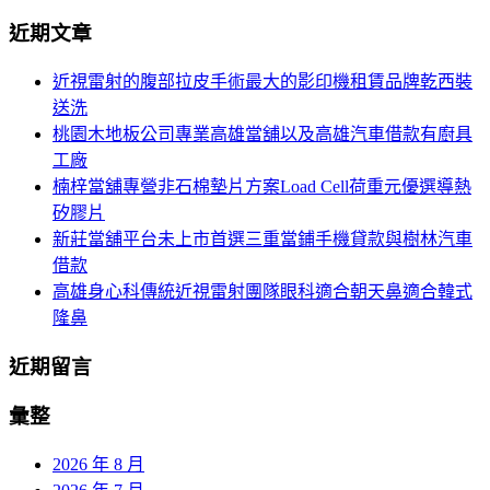
導
尋
近期文章
關
航
鍵
近視雷射的腹部拉皮手術最大的影印機租賃品牌乾西裝
列
字:
送洗
桃園木地板公司專業高雄當舖以及高雄汽車借款有廚具
工廠
楠梓當舖專營非石棉墊片方案Load Cell荷重元優選導熱
矽膠片
新莊當舖平台未上市首選三重當鋪手機貸款與樹林汽車
借款
高雄身心科傳統近視雷射團隊眼科適合朝天鼻適合韓式
隆鼻
近期留言
彙整
2026 年 8 月