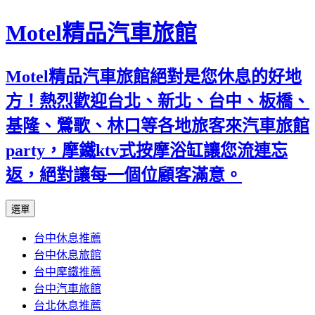
Motel精品汽車旅館
Motel精品汽車旅館絕對是您休息的好地
方！熱烈歡迎台北、新北、台中、板橋、
基隆、鶯歌、林口等各地旅客來汽車旅館
party，摩鐵ktv式按摩浴缸讓您流連忘
返，絕對讓每一個位顧客滿意。
跳
選單
至
台中休息推薦
內
台中休息旅館
容
台中摩鐵推薦
台中汽車旅館
台北休息推薦