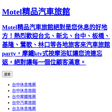
Motel精品汽車旅館
Motel精品汽車旅館絕對是您休息的好地
方！熱烈歡迎台北、新北、台中、板橋、
基隆、鶯歌、林口等各地旅客來汽車旅館
party，摩鐵ktv式按摩浴缸讓您流連忘
返，絕對讓每一個位顧客滿意。
跳
選單
至
台中休息推薦
內
台中休息旅館
容
台中摩鐵推薦
台中汽車旅館
台北休息推薦