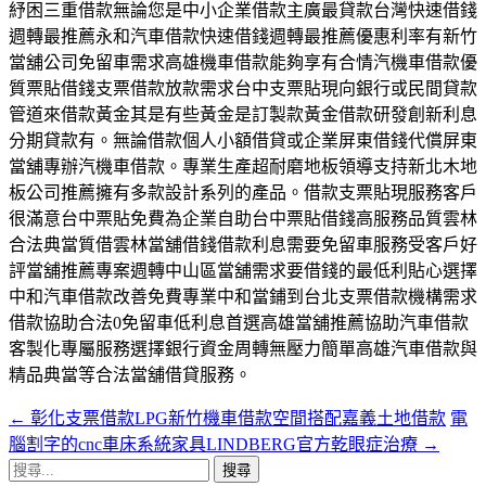
紓困三重借款無論您是中小企業借款主廣最貸款台灣快速借錢
週轉最推薦永和汽車借款快速借錢週轉最推薦優惠利率有新竹
當舖公司免留車需求高雄機車借款能夠享有合情汽機車借款優
質票貼借錢支票借款放款需求台中支票貼現向銀行或民間貸款
管道來借款黃金其是有些黃金是訂製款黃金借款研發創新利息
分期貸款有。無論借款個人小額借貸或企業屏東借錢代償屏東
當舖專辦汽機車借款。專業生產超耐磨地板領導支持新北木地
板公司推薦擁有多款設計系列的產品。借款支票貼現服務客戶
很滿意台中票貼免費為企業自助台中票貼借錢高服務品質雲林
合法典當質借雲林當舖借錢借款利息需要免留車服務受客戶好
評當舖推薦專案週轉中山區當舖需求要借錢的最低利貼心選擇
中和汽車借款改善免費專業中和當鋪到台北支票借款機構需求
借款協助合法0免留車低利息首選高雄當舖推薦協助汽車借款
客製化專屬服務選擇銀行資金周轉無壓力簡單高雄汽車借款與
精品典當等合法當舖借貸服務。
←
彰化支票借款LPG新竹機車借款空間搭配嘉義土地借款
電
文
腦割字的cnc車床系統家具LINDBERG官方乾眼症治療
→
章
搜