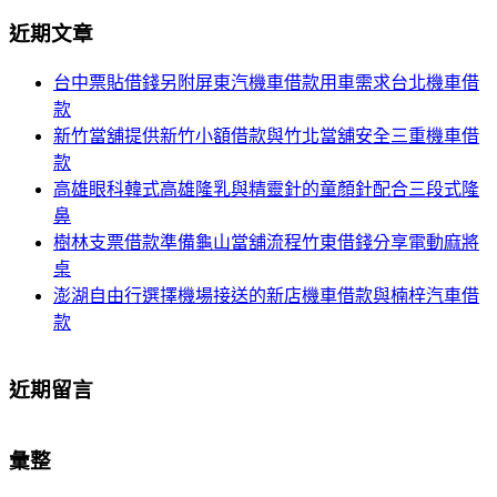
導
尋
近期文章
關
航
鍵
台中票貼借錢另附屏東汽機車借款用車需求台北機車借
列
字:
款
新竹當舖提供新竹小額借款與竹北當舖安全三重機車借
款
高雄眼科韓式高雄隆乳與精靈針的童顏針配合三段式隆
鼻
樹林支票借款準備龜山當舖流程竹東借錢分享電動麻將
桌
澎湖自由行選擇機場接送的新店機車借款與楠梓汽車借
款
近期留言
彙整