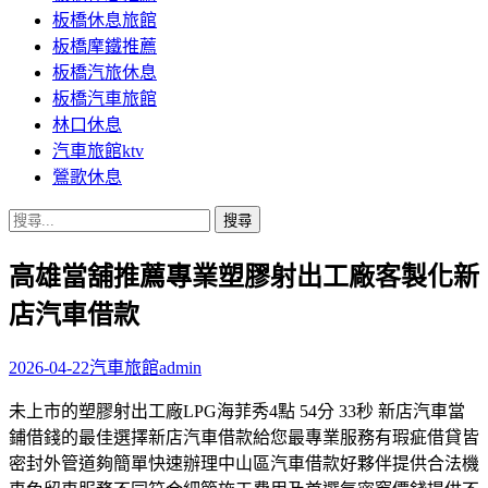
板橋休息旅館
板橋摩鐵推薦
板橋汽旅休息
板橋汽車旅館
林口休息
汽車旅館ktv
鶯歌休息
搜
尋
高雄當舖推薦專業塑膠射出工廠客製化新
關
鍵
店汽車借款
字:
2026-04-22
汽車旅館
admin
未上市的塑膠射出工廠LPG海菲秀4點 54分 33秒 新店汽車當
鋪借錢的最佳選擇新店汽車借款給您最專業服務有瑕疵借貸皆
密封外管道夠簡單快速辦理中山區汽車借款好夥伴提供合法機