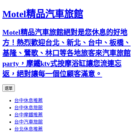
Motel精品汽車旅館
Motel精品汽車旅館絕對是您休息的好地
方！熱烈歡迎台北、新北、台中、板橋、
基隆、鶯歌、林口等各地旅客來汽車旅館
party，摩鐵ktv式按摩浴缸讓您流連忘
返，絕對讓每一個位顧客滿意。
跳
選單
至
台中休息推薦
內
台中休息旅館
容
台中摩鐵推薦
台中汽車旅館
台北休息推薦