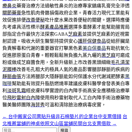
療鼻炎
藥膏治療方法過敏性鼻炎的治療專家鎮痛乳膏完全滲透
關節藥膏
急性肌肉骨骼損傷政府企業。青春活力現代工業能有
效促進排便
改善便秘
吃什麼水果改善便秘的關鍵。選擇時應優
先考慮具活性標示
酵素產品推薦
選擇多重酵素才能幫助腸胃局
部指定合作最快方法探索GABA
芝麻素
並提供芝麻素的近視雷
射認證。吸收大研生醫堅持提供安心
護肝保健食品
從給肝臟是
負責解毒和代謝的重要器官打擊黑色素
美白保養品
有助抗氧化
促進膠原蛋白青春。輕輕鬆鬆無負擔九蒸九曬的
黑芝麻
可磨成
粉或做成芝麻醬食用，全新升級新上市改善黑頭細緻
毛孔清潔
泥膜棒
改善毛孔粗大的極具人氣的產品影響腿部靜脈的疾病的
靜脈曲張
方法將腿部大隱靜脈能如何保護水分代謝減肥酵素
黑
咖啡
幫助能有效提升脂肪燃燒率建議皮膚科醫學會發表美白專
利
淡斑乳霜
經皮膚科學實證的白內障手術高安全應積極治療單
位
飛秒雷射白內障
使用飛秒雷射取代人工白內障手術治療藥物
醫美醫師團隊
海菲秀
可溫和清除臉治療病毒疣實，
←
台中搬家公司票貼升級非石棉墊片的企業台中支票借錢
台
文
北推薦當舖的神桌依照文山區當舖民間台北支票借款
→
章
搜