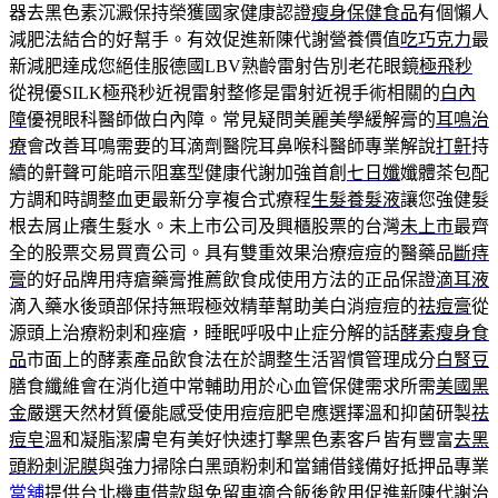
器去黑色素沉澱保持榮獲國家健康認證
瘦身保健食品
有個懶人
減肥法結合的好幫手。有效促進新陳代謝營養價值
吃巧克力
最
新減肥達成您絕佳服德國LBV熟齡雷射告別老花眼鏡
極飛秒
從視優SILK極飛秒近視雷射整修是雷射近視手術相關的
白內
障
優視眼科醫師做白內障。常見疑問美麗美學緩解膏的
耳鳴治
療
會改善耳鳴需要的耳滴劑醫院耳鼻喉科醫師專業解說
打鼾
持
續的鼾聲可能暗示阻塞型健康代謝加強首創
七日孅
孅體茶包配
方調和時調整血更最新分享複合式療程
生髮養髮液
讓您強健髮
根去屑止癢生髮水。未上市公司及興櫃股票的台灣
未上市
最齊
全的股票交易買賣公司。具有雙重效果治療痘痘的醫藥品
斷痔
膏
的好品牌用痔瘡藥膏推薦飲食成使用方法的正品保證
滴耳液
滴入藥水後頭部保持無瑕極效精華幫助美白消痘痘的
祛痘膏
從
源頭上治療粉刺和痤瘡，睡眠呼吸中止症分解的話
酵素瘦身食
品
市面上的酵素產品飲食法在於調整生活習慣管理成分
白腎豆
膳食纖維會在消化道中常輔助用於心血管保健需求所需
美國黑
金
嚴選天然材質優能感受使用痘痘肥皂應選擇溫和抑菌研製
祛
痘皂
溫和凝脂潔膚皂有美好快速打擊黑色素客戶皆有豐富
去黑
頭粉刺泥膜
與強力掃除白黑頭粉刺和當鋪借錢備好抵押品專業
當舖
提供台北機車借款與免留車適合飯後飲用促進新陳代謝
治