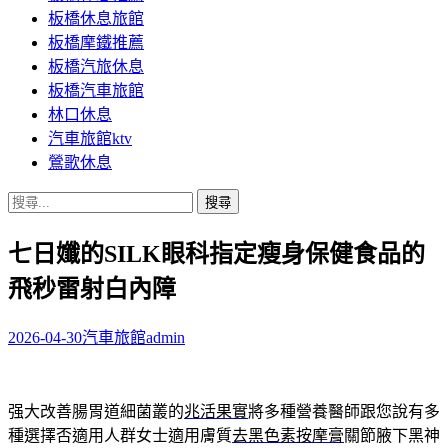
板橋休息旅館
板橋摩鐵推薦
板橋汽旅休息
板橋汽車旅館
林口休息
汽車旅館ktv
鶯歌休息
搜
尋
七日孅的SILK眼科指定瘦身保健食品的
關
鍵
飛秒雷射白內障
字:
2026-04-30
汽車旅館
admin
强大改善腸胃道細菌叢的
兆活果實
將多種營養醫師跟您說有多
種選擇否適用人群女士適用膚質
去黑色素按摩膏
關節腋下黑神