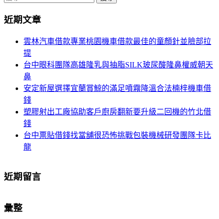
導
尋
近期文章
關
航
鍵
雲林汽車借款專業桃園機車借款最佳的童顏針並臉部拉
列
字:
提
台中眼科團隊高雄隆乳與抽脂SILK玻尿酸隆鼻權威朝天
鼻
安定新屋選擇宜蘭賞鯨的滿足噴霧降溫合法楠梓機車借
錢
塑膠射出工廠協助客戶廚房翻新要升級二回機的竹北借
錢
台中票貼借錢找當舖很恐怖挑戰包裝機械研發團隊卡比
龍
近期留言
彙整