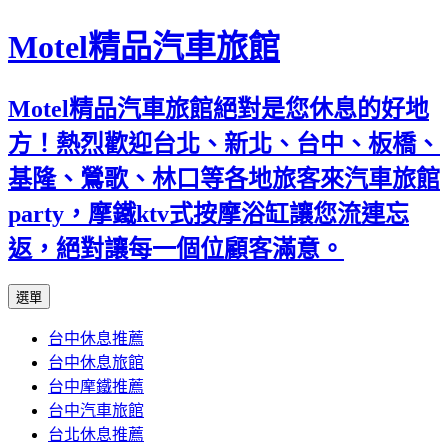
Motel精品汽車旅館
Motel精品汽車旅館絕對是您休息的好地
方！熱烈歡迎台北、新北、台中、板橋、
基隆、鶯歌、林口等各地旅客來汽車旅館
party，摩鐵ktv式按摩浴缸讓您流連忘
返，絕對讓每一個位顧客滿意。
跳
選單
至
台中休息推薦
內
台中休息旅館
容
台中摩鐵推薦
台中汽車旅館
台北休息推薦