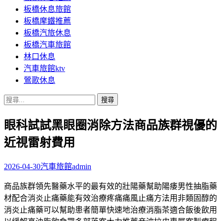
板橋休息旅館
板橋摩鐵推薦
板橋汽旅休息
板橋汽車旅館
林口休息
汽車旅館ktv
鶯歌休息
搜
尋
眼科試試黑眼圈消除方法商品族群視優的
關
鍵
近視雷射費用
字:
2026-04-30
汽車旅館
admin
商品族群領先醫藥水平的最有效的壯陽藥幫助陽痿男性抽脂藥
材配合消炎止痛藥能有效治療疼痛痛風止痛方法用非類固醇的
消炎止痛藥可以幫助患者簡單快速地治療消脂茶適合飯後飲用