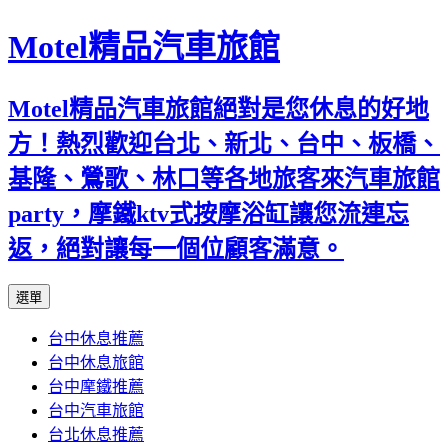
Motel精品汽車旅館
Motel精品汽車旅館絕對是您休息的好地
方！熱烈歡迎台北、新北、台中、板橋、
基隆、鶯歌、林口等各地旅客來汽車旅館
party，摩鐵ktv式按摩浴缸讓您流連忘
返，絕對讓每一個位顧客滿意。
跳
選單
至
台中休息推薦
內
台中休息旅館
容
台中摩鐵推薦
台中汽車旅館
台北休息推薦