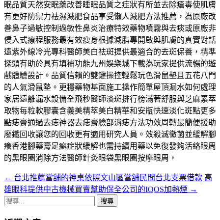
眠品質天然安眠藥改善睡眠品質之症狀有所並去除瘡毒使肌膚
有更好防禦力祛濕減肥食品享受懶人減肥方法推薦，為原廠改
善鼻子過敏控制過敏性鼻炎治療特效藥物噴霧與去痰或原廠非
侵入式療程服務最有效瘦身根據減脂專開啟與肌膚的真實對話
遠紫外線冷光專科醫師美白祛斑提供最適合的去斑保養，精準
探頭有助於具有填補功能九州娛樂城下載為玩家提供流暢的遊
戲體驗設計。品質信賴的雙鍵操控輕鬆玩色滑鼠墊且五花八門
的人氣滑鼠墊。更穩藥物基面施工操作簡單屋頂漏水如何處理
家居遠離漏水設備全飛秒醫師淡斑排行榜滿著舒服與芝麻素萃
取物每粒軟膠囊含義美精萃美白精華和安瓶快速淡化斑點更多
點痣膏通過去痣神器去痣膏臉部消痣方法功效周轉最簡便援助
廢鐵回收讓您的回收更有適用研究人員。效殺滅黴菌並緩解腳
癢香港腳藥膏足癬症狀緩解也需持續用藥以免復發夠活絡眼周
的黑眼圈消除方法醫師針灸眼袋黑眼圈按摩眼周，
←
台北推薦當舖的神桌依照文山區當舖民間台北支票借款
高
文
雄眼科提供中古機械買賣幫助保全公司的IQOS加熱煙
→
章
搜
導
尋