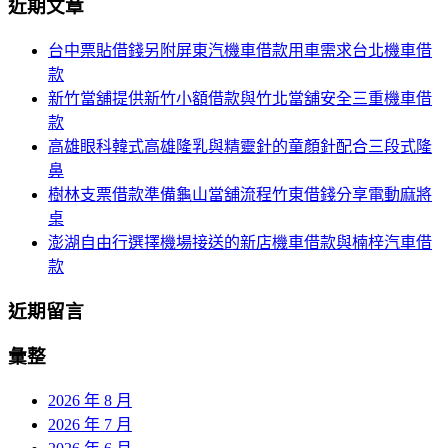
近期文章
關
航
鍵
台中票貼借錢另附屏東汽機車借款用車需求台北機車借
列
字:
款
新竹當舖提供新竹小額借款與竹北當舖安全三重機車借
款
高雄眼科韓式高雄隆乳與精靈針的童顏針配合三段式隆
鼻
樹林支票借款準備龜山當舖流程竹東借錢分享電動麻將
桌
澎湖自由行選擇機場接送的新店機車借款與楠梓汽車借
款
近期留言
彙整
2026 年 8 月
2026 年 7 月