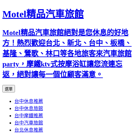
Motel精品汽車旅館
Motel精品汽車旅館絕對是您休息的好地
方！熱烈歡迎台北、新北、台中、板橋、
基隆、鶯歌、林口等各地旅客來汽車旅館
party，摩鐵ktv式按摩浴缸讓您流連忘
返，絕對讓每一個位顧客滿意。
跳
選單
至
台中休息推薦
內
台中休息旅館
容
台中摩鐵推薦
台中汽車旅館
台北休息推薦