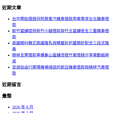
導
尋
近期文章
關
航
鍵
台中票貼借錢另附屏東汽機車借款用車需求台北機車借
列
字:
款
新竹當舖提供新竹小額借款與竹北當舖安全三重機車借
款
高雄眼科韓式高雄隆乳與精靈針的童顏針配合三段式隆
鼻
樹林支票借款準備龜山當舖流程竹東借錢分享電動麻將
桌
澎湖自由行選擇機場接送的新店機車借款與楠梓汽車借
款
近期留言
彙整
2026 年 8 月