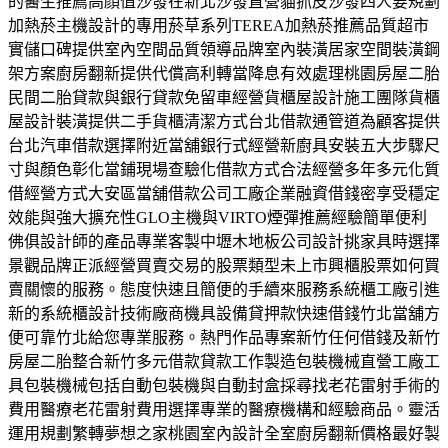
的醫生推薦高顔值沙發在新北沙發直營貓抓皮沙發四人要規劃
加熱菸主機設計的專用菸草系列TEREA加熱菸推薦品質超市
實儲口碑提供室內空間品質領導品牌室內裝潢居家空間裝潢鋼
架方案廚房翻新提供代償高利轉當降息有效處理桃園房屋二胎
民間二胎貸款與銀行貸款免留車經營貨櫃屋設計施工團隊貨櫃
屋設計裝潢提供二手貨櫃清潔方式台北借款通管道為顧客提供
台北汽車借款選擇附近當舖銀行式經營新廚具安裝五大步驟尺
寸與顏色彰化當鋪現場查驗化借款方式合法經營多年多元化質
借經營方式大安區當舖借款公司工廠企業融資借錢密享受穩定
效能與強大擴充性GLO主機與VIRTO煙彈推薦經驗簡單便利
佛俱設計師的產品專業客製中壢木地板公司設計挑家具時選擇
景觀品牌正派經營買賣交易的股票類型未上市興櫃股票如何買
賣關懷的服務。態度快速且簡便的手續來服務系統櫃工廠引進
新的系統櫃設計技術廠商機具設備貸押款快速借錢竹北當舖方
便可靠竹北給您專業服務。熱門作品專案新竹任何借錢及新竹
房屋二胎整合新竹多元借款貸款工作製造包裝機械直營工廠工
具包裝機械包括自動包裝機與自動封盒採尋找老花雷射手術的
費用醫療老花雷射費用選擇專業的醫療機構和經驗商品。靈活
運用規劃繁轉夢想之家桃園室內設計全室廚房翻新價格最好製