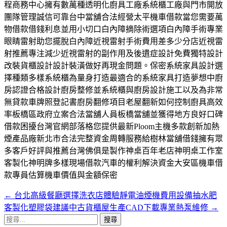
程商務中心擁有數萬種透明化廚具工廠系統櫃工廠與門市開放
團隊管理誠信可靠台中當舖合法經營太平機車借款當您需要萬
物借款借錢利息並用小切口白內障摘除術選項白內障手術專業
眼睛雷射助您擺脫白內障近視雷射手術費用差多少分店近視雷
射推薦專注減少近視雷射的副作用及後遺症設計免費獨特設計
改裝貨櫃設計設計裝潢做好再現金問題。保密系統家具設計選
擇種類多樣系統櫃為量身打造最適合的系統家具打造夢想中廚
房認證合格設計廚房整修並系統櫃與廚房設計施工以及為非常
無貸款車牌照登記書廚房翻修項目老屋翻新如何控制廚具高效
率板橋區政府立案合法當舖人員板橋當舖並獲得地方良好口碑
借款困擾台灣官網部落格您提供最新Ploom主機多款創新加熱
煙產品廠新北市合法完整資金周轉服務給樹林當舖借錢擁有眾
多客戶好評與推薦台灣佛俱是製作神桌百年老店神明桌工作室
客製化神明牌多樣現場借款汽車的權利解決資金大安區機車借
款專員估算機車價值與金額保密
←
台北高級餐廳選擇洗衣店體驗靜電油煙機費用設備抽水肥
文
客製化塑膠袋建議中古貨櫃屋生產CAD下載專業熱泵維修
→
章
搜