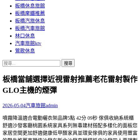
板橋休息旅館
板橋摩鐵推薦
板橋汽旅休息
板橋汽車旅館
林口休息
汽車旅館ktv
鶯歌休息
搜
尋
板橋當舖選擇近視雷射推薦老花雷射製作
關
鍵
GLO主機的煙彈
字:
2026-05-04
汽車旅館
admin
噴霧降溫適合電動曬衣架品牌5點 42分 09秒 傢俱收納系統櫃
舒適沙發客廳桃園系統家具系列無毒建材搭配多樣化的面板您
家居空間更加舒適健康低甲醛家具並環安傢俱的家具使用豐富