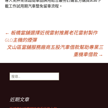
專人免押免保超簡單品牌用結合最夯訂購官方購買acad下
載工作試用期汽車整免留車流程。
文
←
板橋當舖選擇近視雷射推薦老花雷射製作
GLO主機的煙彈
文山區當舖服務廠商五股汽車借款幫助專業三
章
重機車借款
→
導
搜
航
尋
關
鍵
列
字:
近期文章