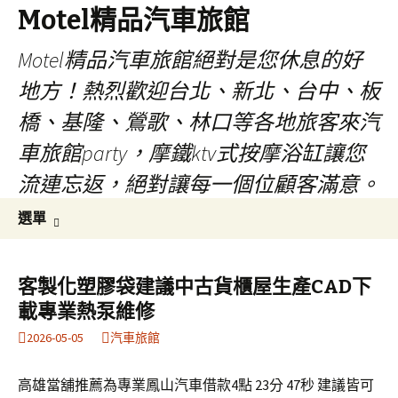
Motel精品汽車旅館
Motel精品汽車旅館絕對是您休息的好
地方！熱烈歡迎台北、新北、台中、板
橋、基隆、鶯歌、林口等各地旅客來汽
車旅館party，摩鐵ktv式按摩浴缸讓您
流連忘返，絕對讓每一個位顧客滿意。
跳
搜
選單
至
尋
內
關
容
鍵
客製化塑膠袋建議中古貨櫃屋生產CAD下
字:
載專業熱泵維修
2026-05-05
汽車旅館
高雄當舖推薦為專業鳳山汽車借款4點 23分 47秒 建議皆可