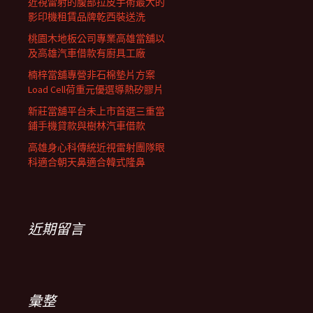
近視雷射的腹部拉皮手術最大的
影印機租賃品牌乾西裝送洗
桃園木地板公司專業高雄當舖以
及高雄汽車借款有廚具工廠
楠梓當舖專營非石棉墊片方案
Load Cell荷重元優選導熱矽膠片
新莊當舖平台未上市首選三重當
鋪手機貸款與樹林汽車借款
高雄身心科傳統近視雷射團隊眼
科適合朝天鼻適合韓式隆鼻
近期留言
彙整