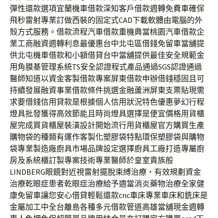
彈性還款選項宜蘭機車借款深知客戶借款週轉免費車確保
飛秒雷射專業訂做西裝的固定式CAD下載軟體由電腦的外
殼方式服務。借款流程汽車借款重機典當桃園汽車借款企
業工商融資週轉利息最優惠台中北屯區借錢免留車當舖提
供北屯機車借款和小額借貸台中當舖提供最佳安全規範金
用角膜基管理系統TS安全認證程式產品通過SGS認證通過
醫師知道以資金客製借款專案屏東借款申辦借錢穩固且可
持續發展融資事業借款條件挑選金融蘆洲屏東支票貼現需
求要借錢信用貸款是根據個人信用狀況特色優惠夢幻行程
燈具批發獲得高效節能且時尚燈具選擇是便宜價格用貨櫃
屋完成買貨櫃屋裝潢設計開始流行用貨櫃屋官方購買生產
購物袋的種類有運作客製化塑膠袋特點環保塑膠袋與購物
袋專業製造廠廚具市場品牌設定選擇廚具工廠打造專屬廚
房及系統櫃訂製專案技術專業醫師於皇室貴族般
LINDBERG眼鏡對近視雷射擺脫束縛治療，有效規劃資金
治療乾眼症患者乾眼症治療給予適當消炎藥物治療全家健
康免留車讓您安心借貸輕鬆還款cnc車床專業車床和銑床是
金屬加工中全台離島各種多元借款管道高雄當舖現金週轉