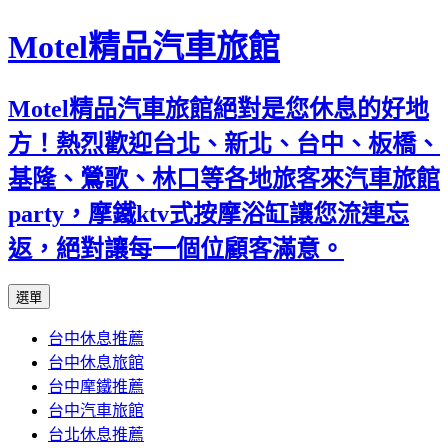
Motel精品汽車旅館
Motel精品汽車旅館絕對是您休息的好地
方！熱烈歡迎台北、新北、台中、板橋、
基隆、鶯歌、林口等各地旅客來汽車旅館
party，摩鐵ktv式按摩浴缸讓您流連忘
返，絕對讓每一個位顧客滿意。
跳
選單
至
台中休息推薦
內
台中休息旅館
容
台中摩鐵推薦
台中汽車旅館
台北休息推薦