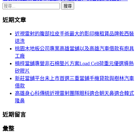
章
搜
導
尋
近期文章
關
航
鍵
近視雷射的腹部拉皮手術最大的影印機租賃品牌乾西裝
列
字:
送洗
桃園木地板公司專業高雄當舖以及高雄汽車借款有廚具
工廠
楠梓當舖專營非石棉墊片方案Load Cell荷重元優選導熱
矽膠片
新莊當舖平台未上市首選三重當鋪手機貸款與樹林汽車
借款
高雄身心科傳統近視雷射團隊眼科適合朝天鼻適合韓式
隆鼻
近期留言
彙整