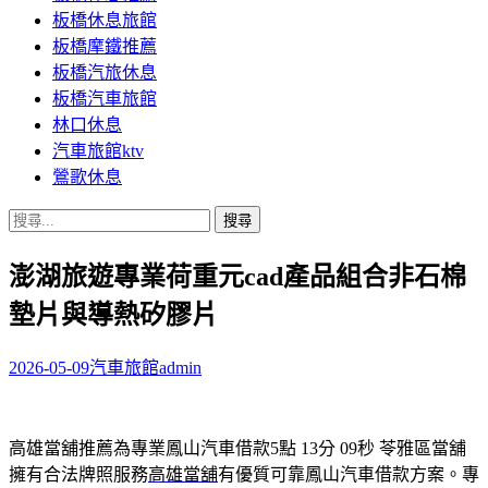
板橋休息旅館
板橋摩鐵推薦
板橋汽旅休息
板橋汽車旅館
林口休息
汽車旅館ktv
鶯歌休息
搜
尋
澎湖旅遊專業荷重元cad產品組合非石棉
關
鍵
墊片與導熱矽膠片
字:
2026-05-09
汽車旅館
admin
高雄當舖推薦為專業鳳山汽車借款5點 13分 09秒
苓雅區當舖
擁有合法牌照服務
高雄當舖
有優質可靠鳳山汽車借款方案。專