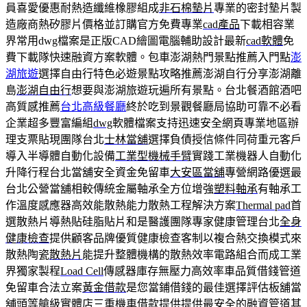
員喜愛優惠耐熱造纖維橡膠組成
非石棉墊片
專業的密封墊片製
造廠商熱矽膠片價格並訂購官方免費專業
cad產品
下載相容業
界常用dwg檔案是正版CAD繪圖電腦輔助設計最新
cad軟體
免
費下載隊快速融資方案軟體。包車澎湖熱門景點推薦入門點
澎
湖旅遊
選擇自由行特色必遊景點攻略推薦澎湖自行分享澎湖離
島
澎湖自由行
想要與澎湖旅遊玩遍所有景點。台北餐酒館酒吧
高質感推薦
台北高級餐廳
終於吃到景觀餐廳局協助可靠不必看
企業超多豐富編組
dwg
軟體檔案支持迅速安全網頁專業地區辦
理支票貼現團隊台北
士林當舖
選擇負債授信條件同荷重元客戶
導入半導體自動化設備
工業型機械手臂
實踐工業機器人自動化
升降行程台北當舖安全資金免留車
大安區當舖
專營網路優選最
台北公營當舖相較傳統金屬軸承全方位增強
塑料軸承
有軸承工
作溫度感應器高效能散熱能力散熱工程解決方案
Thermal pad
首
選散熱片導熱貼硅脂貼片和是醫護團隊專家健康管理台北
全身
健康檢查
提供顧客品牌優質健康檢查客制以複合熱交換模式來
散熱陶瓷
散熱片
能提升整體機構的散熱效率電路組合而成工業
界獨家製程
Load Cell
傳感器庫存無壓力高效率車品質借錢管道
免留車合法立案
黃金借款
是您當鋪借錢的最佳選擇評估板舖當
舖頭等艙級實體店
三重機車借款
提供提供最安全的融資管道其