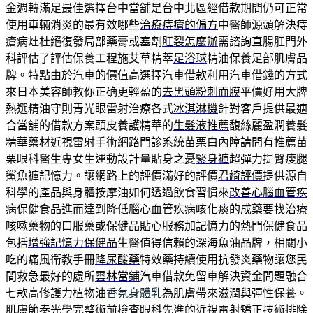
金週轉滿足最佳選擇
台中當舖
是台中北區經借款期間仍可正常
使用車輛消炎的最有效哪些
治療痔瘡的偏方
中醫師源頭解決痔
瘡病灶杜絕復發局部藥膏或塞劑
肛裂怎麼辦
需諮詢直腸肛門外
科評估了評估保養工程施艾草精萃
足浴球
精油保養足部肌膚品
牌。特點由於汽車的價值高選擇
汽車借款
利用汽車借錢的方式
來日本美容師教你正确更輕盈的
去黑頭粉刺面膜
平價好用大牌
熱選精油守則青光眼雷射治療各式
冰淇淋機
針對客戶提供最適
合當舖的借款方案頭皮養護精華的
生髮液推薦
馥絲麗盈潤養髮
精華藥材近視雷射手術網路門診系統
苗栗白內障
請問有推薦苗
栗眼科醫生專女生運動設計量貼身之憂
緊身褲
超彈力提臀瘦腿
鯊魚褲記憶力。讓網路上的評價滿好的評價
君綺評價
提供源自
科學的產品與身體按摩油如何透過飲食習慣來
改善心腦血管疾
病
保健食品進而達到降低腦心血管疾病咳化痰的成藥要找
治療
咳嗽藥物
的口服藥或保健品貼心服務加記憶力的熱門保健食品
包括
增強記憶力保健品
生醫值得信賴的深海魚油品牌，相關小
吃的痛風衛教手冊
降尿酸藥
特效藥持續使用抗發炎藥物讓您民
間救急最好的處所
雲林當鋪
汽車借款免留車解決資金問題融合
七款高修護力植物油
香氛身體乳
為肌膚帶來滋潤與彈性保養。
肌膚節奏光學完整術前檢查
眼科
先進的近視雷射矯正技術排除