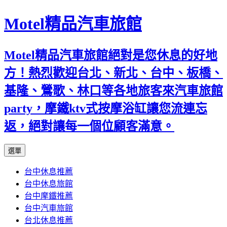
Motel精品汽車旅館
Motel精品汽車旅館絕對是您休息的好地
方！熱烈歡迎台北、新北、台中、板橋、
基隆、鶯歌、林口等各地旅客來汽車旅館
party，摩鐵ktv式按摩浴缸讓您流連忘
返，絕對讓每一個位顧客滿意。
跳
選單
至
台中休息推薦
內
台中休息旅館
容
台中摩鐵推薦
台中汽車旅館
台北休息推薦