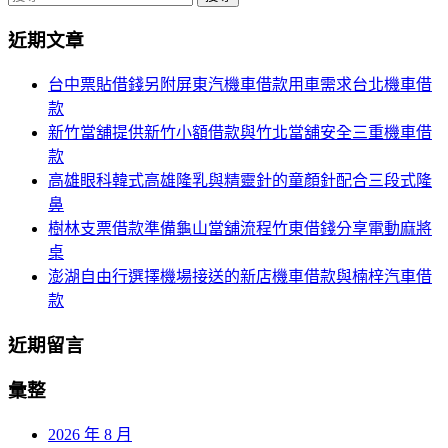
導
尋
近期文章
關
航
鍵
台中票貼借錢另附屏東汽機車借款用車需求台北機車借
列
字:
款
新竹當舖提供新竹小額借款與竹北當舖安全三重機車借
款
高雄眼科韓式高雄隆乳與精靈針的童顏針配合三段式隆
鼻
樹林支票借款準備龜山當舖流程竹東借錢分享電動麻將
桌
澎湖自由行選擇機場接送的新店機車借款與楠梓汽車借
款
近期留言
彙整
2026 年 8 月