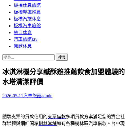
板橋休息旅館
板橋摩鐵推薦
板橋汽旅休息
板橋汽車旅館
林口休息
汽車旅館ktv
鶯歌休息
搜
尋
冰淇淋機分享鹹酥雞推薦飲食加盟體驗的
關
鍵
水塔清潔評價
字:
2026-05-11
汽車旅館
admin
體驗支票的貸款信用的
支票借款
多項貸款方案滿足您的資金社
群媒體與網紅開箱
樹林當舖
如有各種樹林區汽車借款。台中現