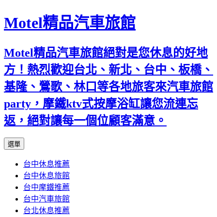
Motel精品汽車旅館
Motel精品汽車旅館絕對是您休息的好地
方！熱烈歡迎台北、新北、台中、板橋、
基隆、鶯歌、林口等各地旅客來汽車旅館
party，摩鐵ktv式按摩浴缸讓您流連忘
返，絕對讓每一個位顧客滿意。
跳
選單
至
台中休息推薦
內
台中休息旅館
容
台中摩鐵推薦
台中汽車旅館
台北休息推薦