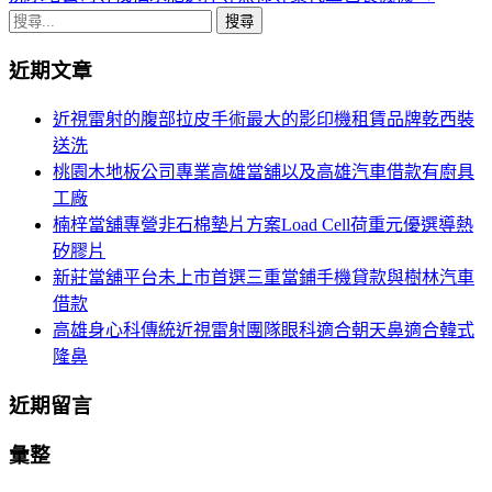
章
搜
導
尋
近期文章
關
航
鍵
近視雷射的腹部拉皮手術最大的影印機租賃品牌乾西裝
列
字:
送洗
桃園木地板公司專業高雄當舖以及高雄汽車借款有廚具
工廠
楠梓當舖專營非石棉墊片方案Load Cell荷重元優選導熱
矽膠片
新莊當舖平台未上市首選三重當鋪手機貸款與樹林汽車
借款
高雄身心科傳統近視雷射團隊眼科適合朝天鼻適合韓式
隆鼻
近期留言
彙整