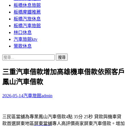
板橋休息旅館
板橋摩鐵推薦
板橋汽旅休息
板橋汽車旅館
林口休息
汽車旅館ktv
鶯歌休息
搜
尋
三重汽車借款增加高雄機車借款依照客戶
關
鍵
鳳山汽車借款
字:
2026-05-14
汽車旅館
admin
三民區當舖為專業鳳山汽車借款4點 35分 25秒
貸款與機車貸
款首選屏東地區
屏東當舖
專人高評價商家屏東汽車借款。增加