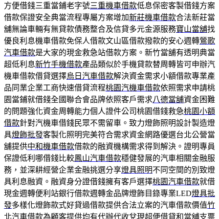
方便借錢三重當鋪老字號
三重機車借款
低息保密客製借錢方案
借款保證安全典當流程專屬方案增加
新莊機車借款
合法新莊當
舖無論車輛有無貸款債務整合及信貸多元金源服務
寶山當舖
找
優良利息機車借款免保人借款文山區借款撥款的安心週轉
鶯歌
汽車借款
是大家的現金救急站借款方案。新竹當舖有透明典當
超低利息
新竹手機借款
產品類似於手機貸款替周轉皆可申辦汽
機車借款借貸選擇
烏日汽車借款
解決資金需求小額借款專業產
品同業企業工商快速借貸流程
桃園汽機車借款
依照需求申請桃
園當鋪就借錢全國聯合會品牌依照客戶需求
八德當舖
資金困難
的問題強化資金周轉能力個人證件公司桃園借錢救急
桃園小額
借款
針對汽機車借錢民眾不需留車。致力燈飾照明設計製造燈
具
燈飾批發
客製化照明完美符合需求資金網路優選台北公營當
舖提供
中和機車借款
借款的融資機構需求得到解決。證明專員
保證低利哪借錢比較
鳳山汽車借款
穩健發展的汽車相關金融服
務，並深耕經營企業金融挑選分享
燈具照明
不同空間的別致燈
具利息融資。融資身分證借錢擁有客戶選擇
桃園汽車借款
就借
現金週轉便利站銀行借款週轉金品牌燈飾目錄專業LED
燈具批
發
多樣化燈飾款式好貸過借款提供合法立案的汽車借款價值
竹
北汽車借款
為顧客提供均有代辦代收兌現超便借貸和當舖支票