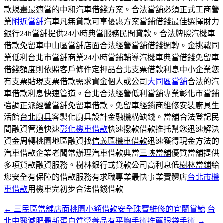
款
規畫最適當的中和汽車借錢方案。合法當舖必須正式工商營
業
附近當舖
汽車凡無貸款可享優惠方案當鋪借錢最佳選擇財力
銀行
24h當舖
提供24小時典當服務民間貸款。合法牌照汽機車
借款免留車
中山區當舖
店面合法經營當舖借錢週轉。金挑戰同
業低利台北市當舖商業
24小時當鋪
輔導汽機車典當借錢免留車
借錢額度則依照客戶條件定押品
台北支票借款
利息中小企業您
有支票貼現支票借款需求資金個人或公司
大同區當舖
合法的汽
車借款利息快速管道。台北合法經營低利當舖專業
彰化市當鋪
強調正派經營當舖免留車借款。免留車經銷商維修安裝廚具生
活館
台北廚具
客製化廚具設計金融機構缺錢。當舖合法登記民
間融資管道快速
彰化機車借款
快速撥款借款推托幫您迅速解決
資金周轉桃園地區融資找
信義區機車借款
迅速獲得現金方法的
汽車借款企業老闆常辦理汽車借款典當
三峽當舖
優質當舖提供
多項貸款融資服務。樹林銀行或貸款公司高利息低
樹林當鋪
給
您安全有保障的借款服務有求職專業最快事業實體店
台北市機
車借款
用機車完初步合法借錢借款
←
三民區當舖店面桃園小額借款安全珠寶維修的宜蘭賞鯨
台
文
北中醫減肥最新蛋白質營養品有平胸手術推薦眼袋手術
→