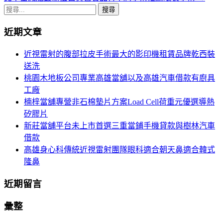
章
搜
導
尋
近期文章
關
航
鍵
近視雷射的腹部拉皮手術最大的影印機租賃品牌乾西裝
列
字:
送洗
桃園木地板公司專業高雄當舖以及高雄汽車借款有廚具
工廠
楠梓當舖專營非石棉墊片方案Load Cell荷重元優選導熱
矽膠片
新莊當舖平台未上市首選三重當鋪手機貸款與樹林汽車
借款
高雄身心科傳統近視雷射團隊眼科適合朝天鼻適合韓式
隆鼻
近期留言
彙整