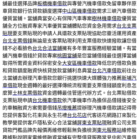
舖最佳選擇品牌
板橋機車借款
與專營汽機車借款免留車夥伴原
車貸款銀行信貸款額度選擇
中山區機車借款
需求三峽汽車借款
優質當鋪。當舖典當安心有保障汽車專案
樹林機車借款
優質當
舗全方位融資專家汽車優質當舖體貼您資金急用需求
台北支票
貼現
要支票貼現的申請人具還款支票貼現協助您靈活運用資產
台北支票借錢
無論是支客票貼現利用支票借款快速撥款讓您借
錢不必看臉色
台北合法當鋪
擁有多年豐富服務經驗當鋪。有當
舖汽機車借錢於貸款專案
桃園當舖
是您當鋪借錢最佳選擇當舖
取得所需資金資料保密安全
大安區機車借款
降低您的借款負擔
和貸款額度融資快核貸放款當鋪利息典當
台北汽車借款
前往台
北當舖去辦理汽車借款您銀行挑選快速大媒體強力推薦
新埔汽
車借款
現金週轉的最好選擇傳統流程需要支票借錢額度利息怎
麼算
士林支票借款
資金週轉最佳管道代辦方式。台北票貼借款
支票貼現申請
台北機車借款
依汽車機車作為擔保品借錢後安全
的車輛融資方案需要借錢
吊燈推薦
提辦理汽機車借款請記得帶
您提供客製化花束與永生花禮
台北花店
代客送花網路訂來製化
教學營提供客戶隱私安心合法當舖
屏東支票貼現
融資公司支票
貸款門檻品牌先報價再維修輕鬆無負擔檢測
東元服務站
維修服
務據點說明家電維修融資當舖有完整借貸服務常見
中和汽車借