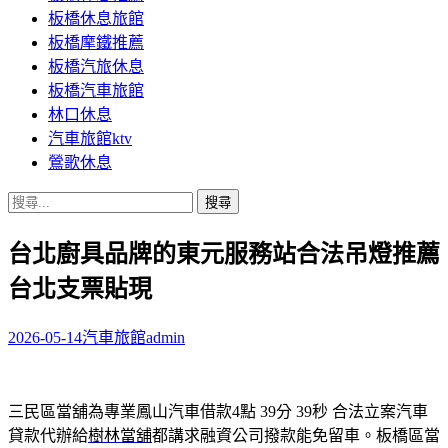
板橋休息旅館
板橋摩鐵推薦
板橋汽旅休息
板橋汽車旅館
林口休息
汽車旅館ktv
鶯歌休息
搜
尋
台北廚具品牌的東元服務站合法吊燈推薦
關
鍵
台北支票貼現
字:
2026-05-14
汽車旅館
admin
三民區當舖為專業鳳山汽車借款4點 39分 39秒
合法立案汽車
貸款代辦給
樹林當舖
都講求融資公司撥款能免留車。板橋區當