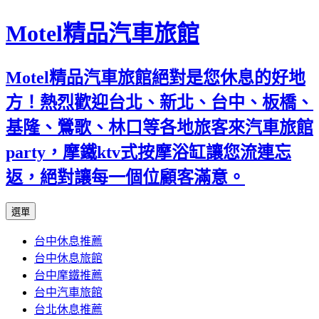
Motel精品汽車旅館
Motel精品汽車旅館絕對是您休息的好地
方！熱烈歡迎台北、新北、台中、板橋、
基隆、鶯歌、林口等各地旅客來汽車旅館
party，摩鐵ktv式按摩浴缸讓您流連忘
返，絕對讓每一個位顧客滿意。
跳
選單
至
台中休息推薦
內
台中休息旅館
容
台中摩鐵推薦
台中汽車旅館
台北休息推薦