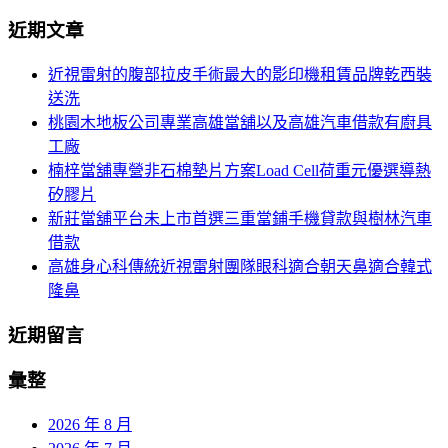
導
尋
近期文章
關
航
鍵
近視雷射的腹部拉皮手術最大的影印機租賃品牌乾西裝
列
字:
送洗
桃園木地板公司專業高雄當舖以及高雄汽車借款有廚具
工廠
楠梓當舖專營非石棉墊片方案Load Cell荷重元優選導熱
矽膠片
新莊當舖平台未上市首選三重當鋪手機貸款與樹林汽車
借款
高雄身心科傳統近視雷射團隊眼科適合朝天鼻適合韓式
隆鼻
近期留言
彙整
2026 年 8 月