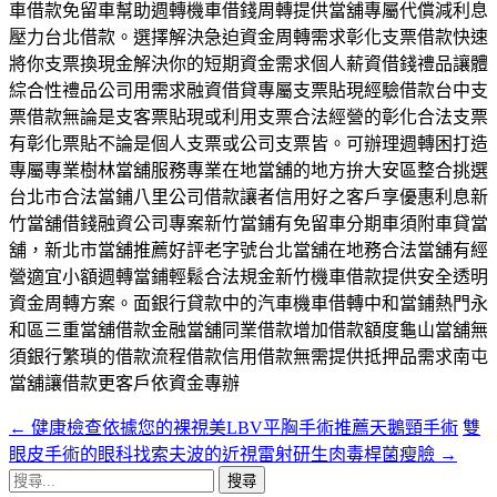
車借款免留車幫助週轉機車借錢周轉提供當舖專屬代償減利息
壓力台北借款。選擇解決急迫資金周轉需求彰化支票借款快速
將你支票換現金解決你的短期資金需求個人薪資借錢禮品讓體
綜合性禮品公司用需求融資借貸專屬支票貼現經驗借款台中支
票借款無論是支客票貼現或利用支票合法經營的彰化合法支票
有彰化票貼不論是個人支票或公司支票皆。可辦理週轉困打造
專屬專業樹林當舖服務專業在地當舖的地方拚大安區整合挑選
台北市合法當鋪八里公司借款讓者信用好之客戶享優惠利息新
竹當舖借錢融資公司專案新竹當鋪有免留車分期車須附車貸當
舖，新北市當舖推薦好評老字號台北當舖在地務合法當舖有經
營適宜小額週轉當鋪輕鬆合法規金新竹機車借款提供安全透明
資金周轉方案。面銀行貸款中的汽車機車借轉中和當鋪熱門永
和區三重當舖借款金融當舖同業借款增加借款額度龜山當舖無
須銀行繁瑣的借款流程借款信用借款無需提供抵押品需求南屯
當舖讓借款更客戶依資金專辦
←
健康檢查依據您的裸視美LBV平胸手術推薦天鵝頸手術
雙
文
眼皮手術的眼科找索夫波的近視雷射研生肉毒桿菌瘦臉
→
章
搜