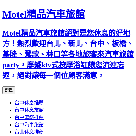
Motel精品汽車旅館
Motel精品汽車旅館絕對是您休息的好地
方！熱烈歡迎台北、新北、台中、板橋、
基隆、鶯歌、林口等各地旅客來汽車旅館
party，摩鐵ktv式按摩浴缸讓您流連忘
返，絕對讓每一個位顧客滿意。
跳
選單
至
台中休息推薦
內
台中休息旅館
容
台中摩鐵推薦
台中汽車旅館
台北休息推薦