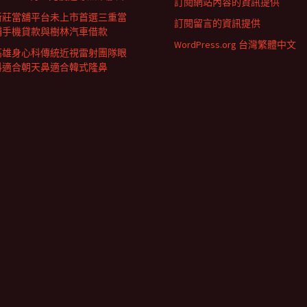
訂閱網站內容的資訊提供
新莊當舖平台未上市首選三重當
訂閱留言的資訊提供
鋪手機貸款與樹林汽車借款
WordPress.org 台灣繁體中文
高雄身心科傳統近視雷射團隊眼
科適合朝天鼻適合韓式隆鼻