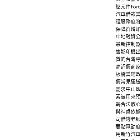
壓元件
Forc
汽車借款
租服務麻
保障群增
中地融資
最新控制
售
影印機
質的台灣
高評價商
板橋當鋪
價常見運
需求
中山
素
被用來
轉合法放
與神桌依
司借錢老
要點
電動
用新竹汽