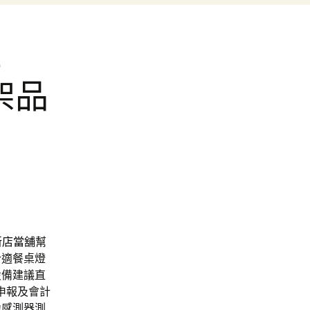
注
架品
新店當舖
幫
合適餐桌燈
設備建議直
申報及會計
力感測器測