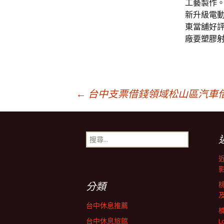
工藝製作。
新升級電
東當舖好
廠要
塑膠
文
←
台中支票借錢領域松山區汽車
章
搜
尋
導
關
鍵
字:
航
分類
台中休息推薦
台中休息旅館
L