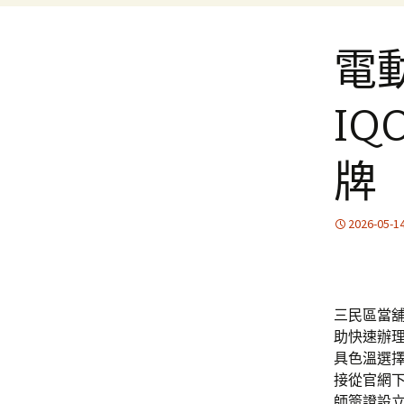
電
I
牌
2026-05-1
三民區當舖
助快速辦
具色溫選
接從官網
師簽證設