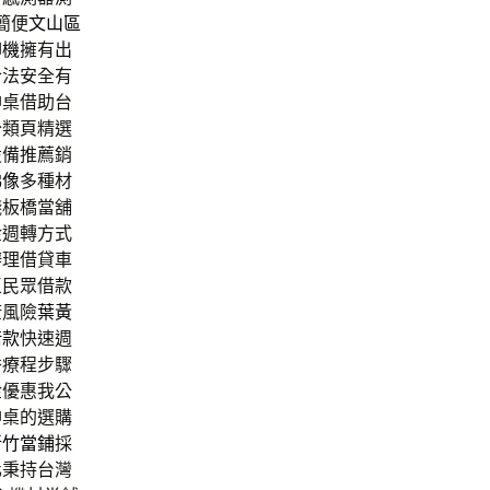
簡便
文山區
印機
擁有出
合法安全有
神桌借助台
分類頁精選
設備推薦銷
佛像
多種材
錢板橋當舖
金週轉方式
辦理借貸車
區民眾借款
康風險
葉黃
借款
快速週
秀療程步驟
金優惠我公
神桌的選購
新竹當鋪
採
化秉持台灣