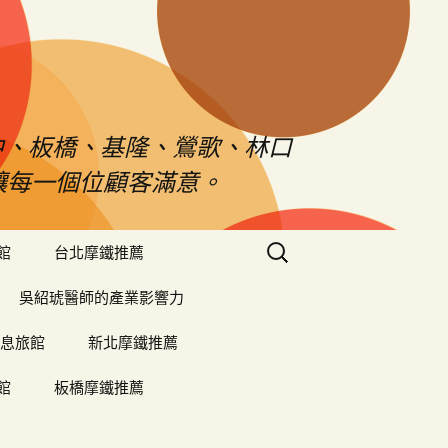
中、板橋、基隆、鶯歌、林口
對讓每一個位顧客滿意。
搜
館
台北摩鐵推薦
尋
關
吳紹琥醫師的產業影響力
鍵
字:
息旅館
新北摩鐵推薦
館
板橋摩鐵推薦