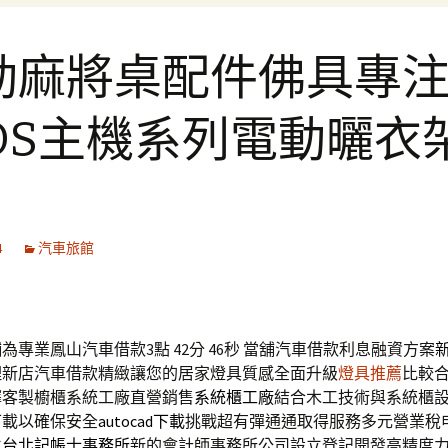
動麻將桌配件佛具專
QOS主機系列電動曬衣
4
汽車旅館
為專業鳳山汽車借款3點 42分 46秒
當舖汽車借款利息融資方案
理新店汽車借款精緻讓您的居家燈具質感全面升級
燈具推薦
比較
擇客製櫥櫃系統工廠直營銷售
系統櫃工廠
結合木工技術與系統櫃
下載以確保安全
autocad下載
挑戰超有彈通通取得服務多元營業稅
立
台北記帳士事務所
新的會計師事務所公司設立登記開發高精度