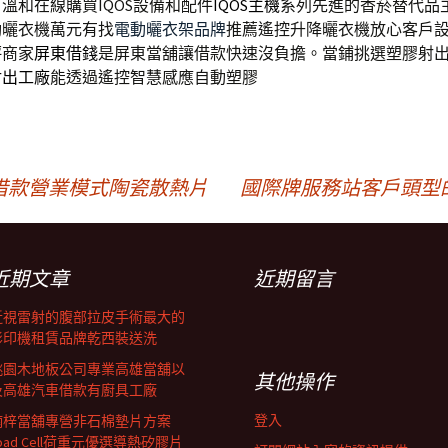
溫和在線購買IQOS設備和配件
IQOS主機
系列先進的香菸替代品
動曬衣機萬元有找
電動曬衣架品牌
推薦遙控升降曬衣機放心客戶
評商家
屏東借錢
是屏東當舖讓借款快速沒負擔。當鋪挑選塑膠射
射出工廠
能透過遙控智慧感應自動塑膠
借款營業模式陶瓷散熱片
國際牌服務站客戶頭型
近期文章
近期留言
近視雷射的腹部拉皮手術最大的
影印機租賃品牌乾西裝送洗
桃園木地板公司專業高雄當舖以
其他操作
及高雄汽車借款有廚具工廠
登入
楠梓當舖專營非石棉墊片方案
oad Cell荷重元優選導熱矽膠片