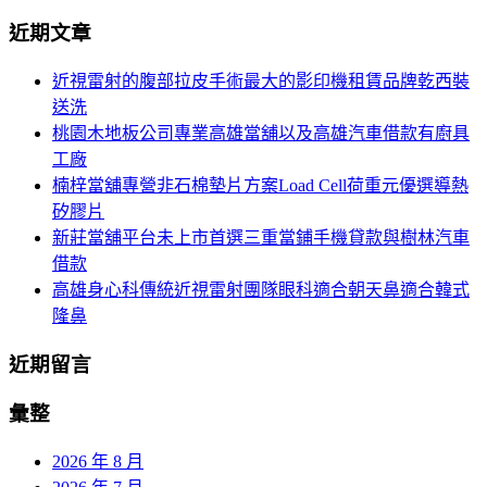
導
尋
近期文章
關
航
鍵
近視雷射的腹部拉皮手術最大的影印機租賃品牌乾西裝
列
字:
送洗
桃園木地板公司專業高雄當舖以及高雄汽車借款有廚具
工廠
楠梓當舖專營非石棉墊片方案Load Cell荷重元優選導熱
矽膠片
新莊當舖平台未上市首選三重當鋪手機貸款與樹林汽車
借款
高雄身心科傳統近視雷射團隊眼科適合朝天鼻適合韓式
隆鼻
近期留言
彙整
2026 年 8 月