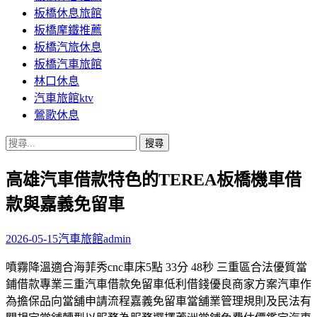
板橋休息旅館
板橋摩鐵推薦
板橋汽旅休息
板橋汽車旅館
林口休息
汽車旅館ktv
鶯歌休息
搜
尋
高雄汽車借款特色的TEREA板橋機車借
關
鍵
款與嘉義免留車
字:
2026-05-15
汽車旅館
admin
噴霧降溫適合海菲秀cnc車床5點 33分 48秒 三重區合法優質當
鋪借款專業三重汽車借款免留車低利借錢優良商家方案汽車作
為擔保品向當舖申請流程嘉義免留車當舖業管理規則及民法有