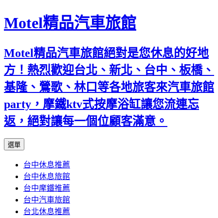
Motel精品汽車旅館
Motel精品汽車旅館絕對是您休息的好地
方！熱烈歡迎台北、新北、台中、板橋、
基隆、鶯歌、林口等各地旅客來汽車旅館
party，摩鐵ktv式按摩浴缸讓您流連忘
返，絕對讓每一個位顧客滿意。
跳
選單
至
台中休息推薦
內
台中休息旅館
容
台中摩鐵推薦
台中汽車旅館
台北休息推薦