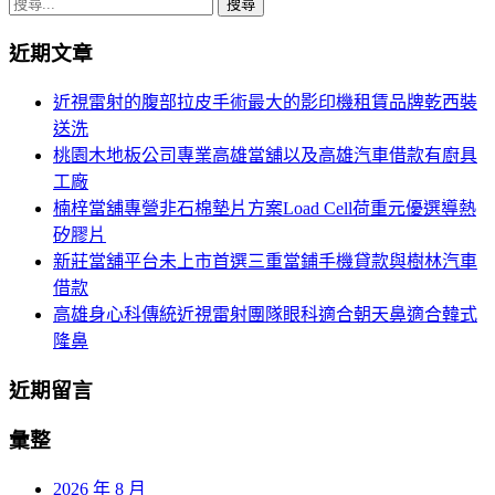
搜
導
尋
航
近期文章
關
鍵
列
近視雷射的腹部拉皮手術最大的影印機租賃品牌乾西裝
字:
送洗
桃園木地板公司專業高雄當舖以及高雄汽車借款有廚具
工廠
楠梓當舖專營非石棉墊片方案Load Cell荷重元優選導熱
矽膠片
新莊當舖平台未上市首選三重當鋪手機貸款與樹林汽車
借款
高雄身心科傳統近視雷射團隊眼科適合朝天鼻適合韓式
隆鼻
近期留言
彙整
2026 年 8 月