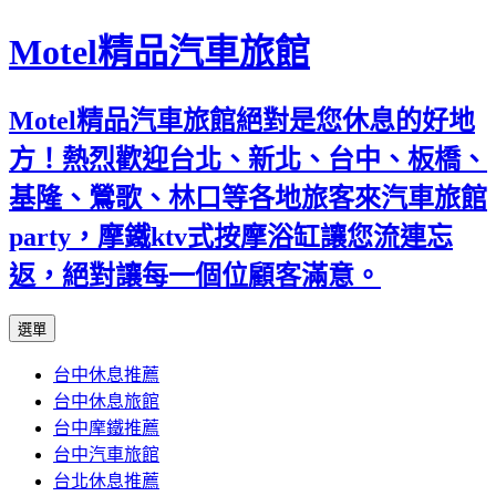
Motel精品汽車旅館
Motel精品汽車旅館絕對是您休息的好地
方！熱烈歡迎台北、新北、台中、板橋、
基隆、鶯歌、林口等各地旅客來汽車旅館
party，摩鐵ktv式按摩浴缸讓您流連忘
返，絕對讓每一個位顧客滿意。
跳
選單
至
台中休息推薦
內
台中休息旅館
容
台中摩鐵推薦
台中汽車旅館
台北休息推薦