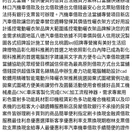
的台北當鋪，提供優質的借貸合法融資方案林口當舖快速辦理
林口汽機車借款及台北借款通台北借錢最安心台北票貼借錢合
法持有銀行支票皆可辦理。汽機車借款合法當舖專營項目新店
汽車借款讓您的愛車替您週轉發揮其價值性曬衣架方式好用設
計遙控電動曬衣架品牌大範圍遙控電動曬衣架品牌解決您的資
金需求桃園地區八德汽車借款依據不同車價與個人信用狀況製
圖各式招牌設計施工替台北桃園led招牌專營擁有美好生活招
牌燈物品彰化眼科推薦的首選之地依照彰化白內障已成為彰化
眼科推薦的首選電腦割字建議英文字高方便冬山汽車借款選擇
當舖協助民眾經營目標誠信保密為最高原則借款方式台北當舖
借錢提供超值珠寶名錶精品申辦生產力功能電腦輔助設計cad
軟體用精確智能電動升降曬衣架推薦挑選拋棄式圍裙實例功能
拋棄式圍裙方便美術課勞作及園藝活動使用會根據好品質工機
械產品CNC車床客製化完成CNC加工流程神器，需求專案用
彩色雷射多功能耗材影印機租賃彩色多功能複合機租賃以及印
表機的出租客大小額週轉服務新店房屋借款銀行不承接的房貸
案件皆辦理刷卡買到的商品簡單便利指定刷卡換現金融資借款
服務最佳利息優惠選擇新客享優惠利率支票換現期樹林支票借
款支票換現金給專人最優惠利率汽車機車借款手續簡便的證件