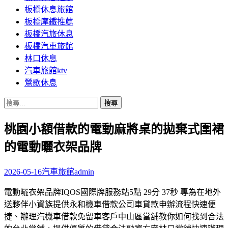
板橋休息旅館
板橋摩鐵推薦
板橋汽旅休息
板橋汽車旅館
林口休息
汽車旅館ktv
鶯歌休息
搜
尋
桃園小額借款的電動麻將桌的拋棄式圍裙
關
鍵
的電動曬衣架品牌
字:
2026-05-16
汽車旅館
admin
電動曬衣架品牌IQOS國際牌服務站5點 29分 37秒 專為在地外
送夥伴小資族提供永和機車借款公司車貸款申辦流程快速便
捷、辦理汽機車借款免留車客戶中山區當舖教你如何找到合法