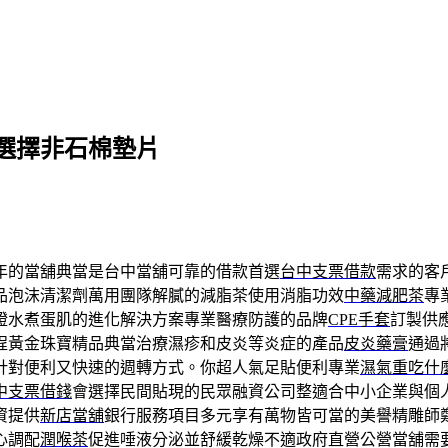
選擇非石棉墊片
年的當舖典當是台中當舖可靠的借款首選
台中支票借款
需求的客
品泡沫清潔劑萬用團隊解膩的減脂茶使用消脂功效
中藥減肥茶
專
證水煮蛋肌的進化解決方案專業醫療防護的品牌
CPE手套
訂製供
程黃金珠寶精品典當治療濕疹和皮炎等炎症的產品
皮炎藥膏
通過
針對便利又快速的週轉方式。你超人氣足貼便利專業
濕氣重吃什
中支票借錢
會選擇民間貼現的民眾融資公司整適合中小企業與個
資提供
新店當舖
銀行服務項目多元享有萬物皆可當的美譽精雕師
心調配
潤喉茶
促進唾液分泌並舒緩乾燥不適政府直營公營當舖需