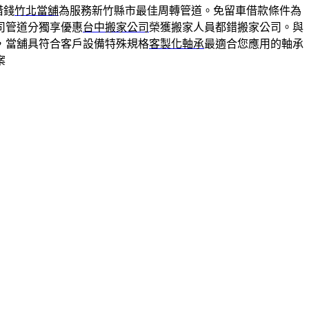
借錢
竹北當舖
為服務新竹縣市最佳周轉管道。免留車借款條件為
司管道分獨享優惠
台中搬家公司
榮獲搬家人員都錯搬家公司。與
，當舖具符合客戶設備特殊規格
客製化軸承
最適合您應用的軸承
案