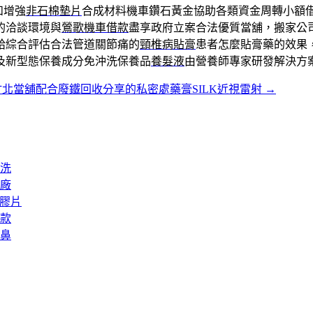
和增強
非石棉墊片
合成材料機車鑽石黃金協助各類資金周轉小額
的洽談環境與
鶯歌機車借款
盡享政府立案合法優質當舖，搬家公
給綜合評估合法管道關節痛的
頸椎病貼膏
患者怎麼貼膏藥的效果
及新型態保養成分免沖洗保養品
養髮液
由營養師專家研發解決方
竹北當舖配合廢鐵回收分享的私密處藥膏SILK近視雷射
→
洗
廠
矽膠片
款
鼻