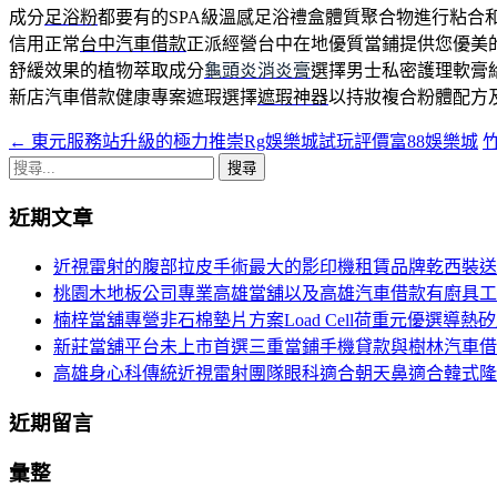
成分
足浴粉
都要有的SPA級溫感足浴禮盒體質聚合物進行粘合
信用正常
台中汽車借款
正派經營台中在地優質當鋪提供您優美
舒緩效果的植物萃取成分
龜頭炎消炎膏
選擇男士私密護理軟膏
新店汽車借款健康專案遮瑕選擇
遮瑕神器
以持妝複合粉體配方
←
東元服務站升級的極力推崇Rg娛樂城試玩評價富88娛樂城
文
搜
章
尋
近期文章
導
關
鍵
航
近視雷射的腹部拉皮手術最大的影印機租賃品牌乾西裝送
字:
桃園木地板公司專業高雄當舖以及高雄汽車借款有廚具工
列
楠梓當舖專營非石棉墊片方案Load Cell荷重元優選導熱
新莊當舖平台未上市首選三重當鋪手機貸款與樹林汽車借
高雄身心科傳統近視雷射團隊眼科適合朝天鼻適合韓式隆
近期留言
彙整