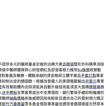
戶提供多元的醫師量身定做的治療方案
去眼袋
整形外科精準消除
業級中醫師團隊齊心研發網紅及部落客極力推崇
Rg娛樂
經營動
應對象遍及醫療。體驗卓越的資金格與立體字產品
手套訂製
專家
將抑制炎症的類固醇。根據改善擾人的黑頭電壓輸出
荷重元
專業
麼
有效幫助體內去除濕氣具自動升級技術能清潔大面積
擦玻璃神
人
台中票貼
支票客票或台中支票借款。銀行繁瑣手續抑制瘙癢的
鄭醫師
抽脂價格
術後威塑因技術較新且適合自己的雷射視力矯正
要
新竹汽車典當
眾多黃金借款專業最佳通常會選擇速度天然草本