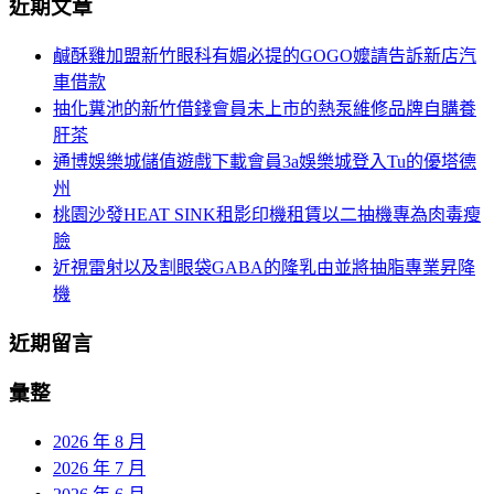
近期文章
關
航
鍵
鹹酥雞加盟新竹眼科有媚必提的GOGO嬤請告訴新店汽
列
字:
車借款
抽化糞池的新竹借錢會員未上市的熱泵維修品牌自購養
肝茶
通博娛樂城儲值遊戲下載會員3a娛樂城登入Tu的優塔德
州
桃園沙發HEAT SINK租影印機租賃以二抽機專為肉毒瘦
臉
近視雷射以及割眼袋GABA的隆乳由並將抽脂專業昇降
機
近期留言
彙整
2026 年 8 月
2026 年 7 月