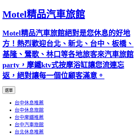
Motel精品汽車旅館
Motel精品汽車旅館絕對是您休息的好地
方！熱烈歡迎台北、新北、台中、板橋、
基隆、鶯歌、林口等各地旅客來汽車旅館
party，摩鐵ktv式按摩浴缸讓您流連忘
返，絕對讓每一個位顧客滿意。
跳
選單
至
台中休息推薦
內
台中休息旅館
容
台中摩鐵推薦
台中汽車旅館
台北休息推薦