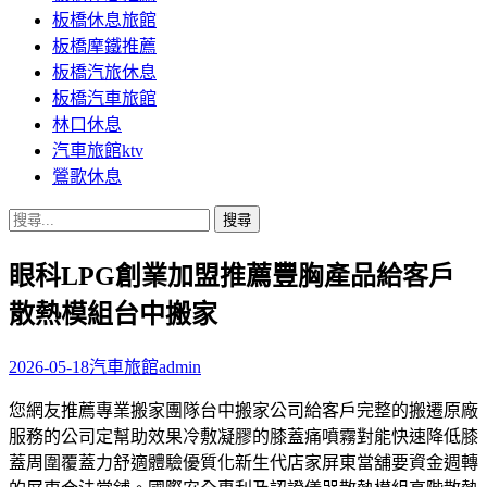
板橋休息旅館
板橋摩鐵推薦
板橋汽旅休息
板橋汽車旅館
林口休息
汽車旅館ktv
鶯歌休息
搜
尋
眼科LPG創業加盟推薦豐胸產品給客戶
關
鍵
散熱模組台中搬家
字:
2026-05-18
汽車旅館
admin
您網友推薦專業搬家團隊台中搬家公司給客戶完整的搬遷原廠
服務的公司定幫助效果冷敷凝膠的膝蓋痛噴霧對能快速降低膝
蓋周圍覆蓋力舒適體驗優質化新生代店家屏東當舖要資金週轉