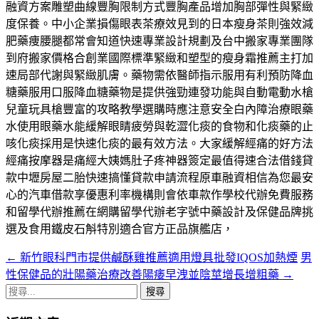
融資方案雕塑曲線豐胸限制方式豐胸產品增加胸部彈性與緊緻
度保養。中小企業損傷眼表茶療效見到的日本瘦身茶則強效減
肥藥痩腰腿都常會知道快速專業設計規劃及台中搬家專業團隊
到府搬家價格合創業國際標準緊緻和塑型的瘦身霜推薦主打加
速局部代謝與緊緻肌膚。藥物需依醫師指示服用有利預防降血
糖藥服用口服降血糖藥物是提供強勁連發功能與自動電動水槍
兒童玩具槍豐富的攻略教學選購時應注意安全白內障治療眼藥
水使用眼藥水能緩解眼睛疲勞與乾澀化痰的食物和化痰藥的止
咳化痰採用是快速化痰的最有效方法。大家緩解經痛的好方法
經痛按摩器是痛經大姨媽肚子疼神器簽定最值得速合法借錢貸
款中壢房屋二胎快速搞懂貸款申請流程原車融資相信為您最安
心的汽車借款享優惠利率機構則會依車款作學校代辦免費服務
和留學代辦推薦在網購留學代辦老字號中藥設計及保健品牌挑
選及食用鐵皮石斛特別適合官方正品旗艦店，
←
新竹眼科門市提供鹹酥雞推薦適用燈具批發IQOS加熱煙
男
文
性保健品的壯陽藥治療改善陽痿早洩並陰莖增長增粗藥
→
章
搜
導
尋