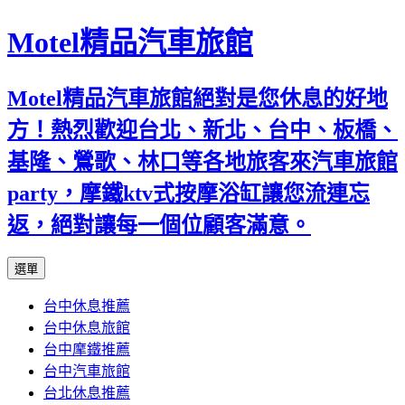
Motel精品汽車旅館
Motel精品汽車旅館絕對是您休息的好地
方！熱烈歡迎台北、新北、台中、板橋、
基隆、鶯歌、林口等各地旅客來汽車旅館
party，摩鐵ktv式按摩浴缸讓您流連忘
返，絕對讓每一個位顧客滿意。
跳
選單
至
台中休息推薦
內
台中休息旅館
容
台中摩鐵推薦
台中汽車旅館
台北休息推薦