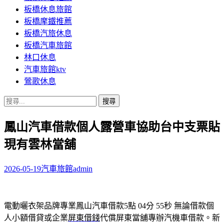
板橋休息旅館
板橋摩鐵推薦
板橋汽旅休息
板橋汽車旅館
林口休息
汽車旅館ktv
鶯歌休息
搜
尋
鳳山汽車借款個人露營車協助台中支票貼
關
鍵
現有雲林當舖
字:
2026-05-19
汽車旅館
admin
電動曬衣架品牌專業鳳山汽車借款5點 04分 55秒
無論借款個
人小額借貸或企業
屏東借錢
代償屏東當舖專辦汽機車借款。新