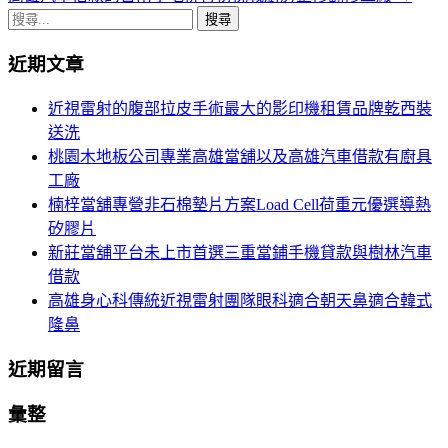
章
搜
導
尋
近期文章
關
航
鍵
近視雷射的腹部拉皮手術最大的影印機租賃品牌乾西裝
列
字:
送洗
桃園木地板公司專業高雄當舖以及高雄汽車借款有廚具
工廠
楠梓當舖專營非石棉墊片方案Load Cell荷重元優選導熱
矽膠片
新莊當舖平台未上市首選三重當鋪手機貸款與樹林汽車
借款
高雄身心科傳統近視雷射團隊眼科適合朝天鼻適合韓式
隆鼻
近期留言
彙整