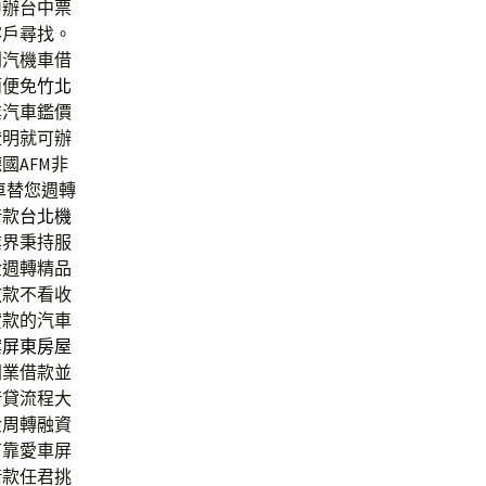
申辦台中票
客戶尋找。
別汽機車借
簡便免
竹北
業汽車鑑價
證明就可辦
國AFM非
車替您週轉
借款
台北機
業界秉持服
金週轉精品
放款不看收
貸款的汽車
案
屏東房屋
同業借款並
借貸流程大
金周轉融資
可靠愛車屏
借款任君挑