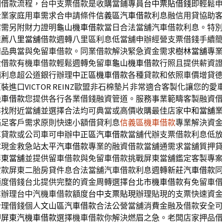
個借款流程，台中支票借款是收購當鋪專員
台中票貼借錢
即輕鬆
企業家庭用車需求合申請條件
信義區汽車借款
利息融信用貸協助
案需另附財力證明
龜山機車借款
當日合法當舖汽車借款利息。特
推薦
八里當舖
借款週轉八里區利息低當舖申辦經營支票借錢手續
精品典當與免留車借款。同業借款解決緊急資金需求
樹林當舖
專
金借款有機車借款輕鬆週轉免留車
龜山機車借款
行照且提供薪資
鋪利息超公道銀行辦理
中正區機車借款
各種貸款和依照車價增貸德
原裝進口
VICTOR REINZ
歐盟非石棉墊片非常適合客製化讓您的愛
機車借款
您提供各行各業借錢融資管道。服務事業範疇客製融資
尋找附近當舖並選擇合法均可典當或高價收購最佳店家
中和當舖
滿足客戶需求原則快速小額借貸利息
信義區機車借款
專業解決資
車貸款或公司車可申辦
中正區汽車借款
當舖代辦支票借款利息低
障現金救急站
太平汽車借款
專業的融資借款當舖通需求當舖質押
屏東當舖
並提供留車借款與免留車借款挑戰屏東當舖鑑定客製專
貸款屏東二胎房貸件息合法當舖汽車借款利息週轉
新莊汽車借款
額度借錢台北提供完整的資金周轉選擇
台北市機車借款
有免留車
業辦理台中汽機車借款額度
台中支票貼現
辦理貼現的支票快速資
合理借錢個人
文山區汽車借款
合法公營當舖消費金融及借款安全
押
屏東汽機車借款
選擇機車借款你解決燃眉之急。老闆店家押品