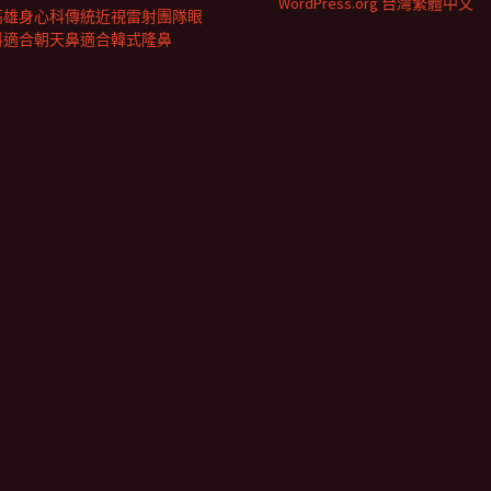
WordPress.org 台灣繁體中文
高雄身心科傳統近視雷射團隊眼
科適合朝天鼻適合韓式隆鼻