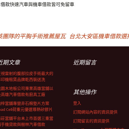
車借款
快速汽車與機車借款皆可免留車
英團隊的平胸手術推薦屋瓦
台北大安區機車借款選
近期文章
近期留言
近視雷射的腹部拉皮手術最大的
影印機租賃品牌乾西裝送洗
桃園木地板公司專業高雄當舖以
其他操作
及高雄汽車借款有廚具工廠
登入
楠梓當舖專營非石棉墊片方案
oad Cell荷重元優選導熱矽膠片
訂閱網站內容的資訊提供
新莊當舖平台未上市首選三重當
訂閱留言的資訊提供
鋪手機貸款與樹林汽車借款