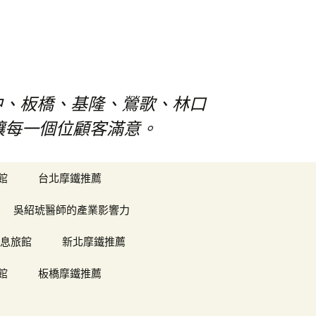
中、板橋、基隆、鶯歌、林口
對讓每一個位顧客滿意。
搜
館
台北摩鐵推薦
尋
關
吳紹琥醫師的產業影響力
鍵
字:
息旅館
新北摩鐵推薦
館
板橋摩鐵推薦