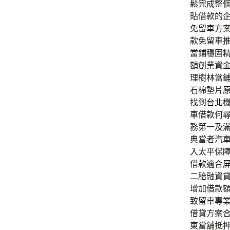
鬆完成整
貼借款的
免留車方
款免留車
當鋪
穩固
額創業資
理樹林當
石棉墊片
找到
台北
車借款
何
務第一及
典當者汽
入太平保
借款適合
二胎
融資
增加借款
致留車專
借貸方案
東當舖抵