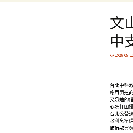
文
中
2026-05-2
台北中醫減肥
應用製造
又迅速的
心選擇困
台北公營
款利息準
飾借款
買