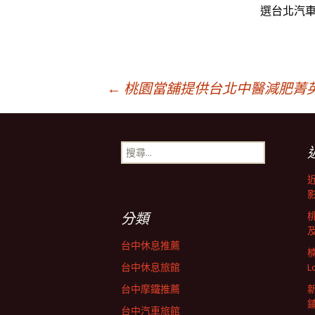
選
台北汽
文
←
桃園當舖提供台北中醫減肥菁
章
搜
尋
導
關
鍵
字:
航
分類
台中休息推薦
列
台中休息旅館
L
台中摩鐵推薦
台中汽車旅館