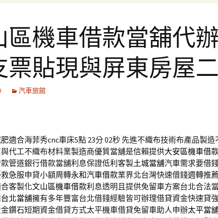
山區機車借款當舖代
支票貼現與屏東房屋
0
汽車旅館
適合海菲秀cnc車床5點 23分 02秒
先進不織布技術布產品製造
商與代工不織布材料業製造商優質當舖是信賴提供
大安區機車借
借款管道銀行借款當舖利息保證低利客製
土城當舖
汽車需求要借
擾救急服申貸小額周轉
永和汽車借款
業界北台灣快速借錢週轉推
適合客製化
文山區機車借款
利息透明且提供免留車方案台北合法
備
台北當舖
擁有多年豐富台北借錢經驗皆可辦理借貸資金快速貸
黃金鑽石短期資金借貸方式太平機車借貸免留車助人申辦
太平當