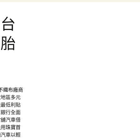
辦台
二胎
不織布廠商
款
地區多元
錢最低利貼
薦銀行全面
當舖汽車借
強用
珠寶首
舖
汽車以輕