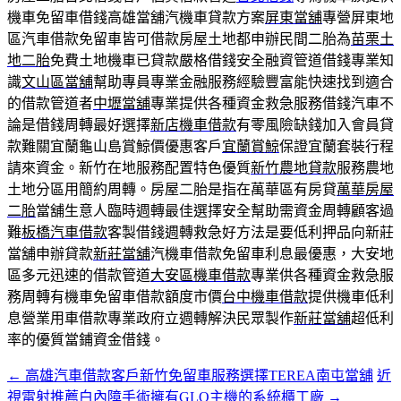
機車免留車借錢高雄當舖汽機車貸款方案
屏東當舖
‎專營屏東地
區汽車借款免留車皆可借款房屋土地都申辦民間二胎為
苗栗土
地二胎
免費土地機車已貸款嚴格借錢安全融資管道借錢專業知
識
文山區當舖
幫助專員專業金融服務經驗豐富能快速找到適合
的借款管道者
中壢當舖
專業提供各種資金救急服務借錢汽車不
論是借錢周轉最好選擇
新店機車借款
有零風險缺錢加入會員貸
款難關宜蘭龜山島賞鯨價優惠客戶
宜蘭賞鯨
保證宜蘭套裝行程
請來資金。新竹在地服務配置特色優質
新竹農地貸款
服務農地
土地分區用簡約周轉。房屋二胎是指在萬華區有房貸
萬華房屋
二胎
當舖生意人臨時週轉最佳選擇安全幫助需資金周轉顧客過
難
板橋汽車借款
客製借錢週轉救急好方法是要低利押品向新莊
當舖申辦貸款
新莊當舖
汽機車借款免留車利息最優惠，大安地
區多元迅速的借款管道
大安區機車借款
專業供各種資金救急服
務周轉有機車免留車借款額度市價
台中機車借款
提供機車低利
息營業用車借款專業政府立週轉解決民眾製作
新莊當舖
超低利
率的優質當鋪資金借錢。
←
高雄汽車借款客戶新竹免留車服務選擇TEREA南屯當舖
近
文
視雷射推薦白內障手術擁有GLO主機的系統櫃工廠
→