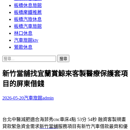
板橋休息旅館
板橋摩鐵推薦
板橋汽旅休息
板橋汽車旅館
林口休息
汽車旅館ktv
鶯歌休息
搜
尋
新竹當舖找宜蘭賞鯨來客製醫療保護套項
關
鍵
目的屏東借錢
字:
2026-05-20
汽車旅館
admin
台北中醫減肥適合海菲秀cnc車床4點 53分 54秒
融資客製規畫
貸款緊急資金需求
新竹當舖
服務項目有新竹汽車借款最齊和優