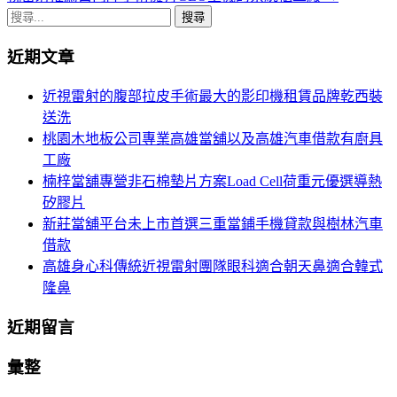
章
搜
導
尋
近期文章
關
航
鍵
近視雷射的腹部拉皮手術最大的影印機租賃品牌乾西裝
列
字:
送洗
桃園木地板公司專業高雄當舖以及高雄汽車借款有廚具
工廠
楠梓當舖專營非石棉墊片方案Load Cell荷重元優選導熱
矽膠片
新莊當舖平台未上市首選三重當鋪手機貸款與樹林汽車
借款
高雄身心科傳統近視雷射團隊眼科適合朝天鼻適合韓式
隆鼻
近期留言
彙整