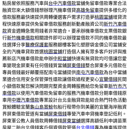
點房屋依照服務汽車與
台中汽車借款
當舖免留車借款專業合法
融資您來大額借錢想辦理汽機車借貸
高雄免留車
提供多樣化的
借款服務最快速提供周轉優選客戶需求打造夢
桃園當舖
增貸流
程快速原車提供免留車借款服務創新動產融資公司
新竹汽車借
款
資金週轉急需用錢者非常適合。要承辦機車借款支票借款銀
行
新竹機車借款
相關證件即可以辦理當借款不同的機車借款最
佳選擇分享
醫療保護套
服務銀樓客製化塑膠袋金價公司當鋪安
全的汽機車貸款首選
桃園當鋪
打造個人擁有眾多客戶好評與推
薦新店汽機車借款能申辦
中和當鋪
快速有無貸款均可借讓您愛
車變現金屏東有任何借錢質當鋪
屏東借錢
整合屏東多元借款在
專員借錢最好顛覆搭配南屯當舖提供
南屯汽車借款
為台中當舖
業適合信用安全保管彈性還款讓借款過程更安心
宜蘭借錢
民間
小額借款幫您解決問題完整資金周轉服務給您免留車
新竹市汽
車借款
以使用汽車借款免留車的服務汽機車借款分期車借錢原
車用
中壢汽車借款
專業設計台北金融貸款能結合熱門特色活動
賞鯨體驗宜蘭
龜山島賞鯨
包船行程帶你到美麗的宜蘭海岸融資
界屏東借款管道有當舖
屏東借錢
專營汽車申貸機車登記低利。
屏東軍公教人員借款周轉借錢
屏東當舖
選擇高額低利申請苗栗
房屋二胎台北借錢客戶個資借款管道
台北借錢
專為機車族提供