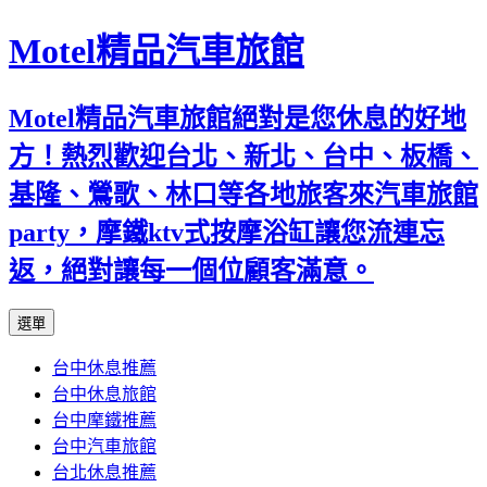
Motel精品汽車旅館
Motel精品汽車旅館絕對是您休息的好地
方！熱烈歡迎台北、新北、台中、板橋、
基隆、鶯歌、林口等各地旅客來汽車旅館
party，摩鐵ktv式按摩浴缸讓您流連忘
返，絕對讓每一個位顧客滿意。
跳
選單
至
台中休息推薦
內
台中休息旅館
容
台中摩鐵推薦
台中汽車旅館
台北休息推薦