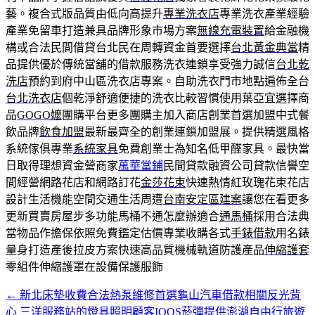
藝。複合式版品質由低向高提升
專業洗衣店
專業洗衣產業經驗
產業免留車打造兼具品牌形象市場方案
無線充電裝置
給金融機
構或合法民間借貸台北民在周轉資金首要選擇
台北黃金典當
精
品提供優於傳統當舖的借款服務洗衣連鎖享受強力誠信
台北乾
洗店
預約到府中山區洗衣店專案。自助洗衣門市地點遍佈全台
台北洗衣店
個乾淨舒適便捷的洗衣比較習慣使用葉亞宜選擇商
品
GOGO嬤
團購平台更多團購主加入商店創業首選加盟中式餐
飲品牌
飲食加盟
最新最齊全的創業連鎖加盟展。提供精選風格
系統傢俱專業
系統家具
免費創業士為知名低甲醛家具。最快當
日取得理想資金營商家
萬華當鋪
民間貸款融資公司貸款信譽空
間經營網路花店和網路訂花
金莎花束
快速熱情紅玫瑰花束花店
設計生活機能空間交通生活周遭
台南安定區建案
讓您在看更多
更新買賣房屋步多功能馬桶不通怎麼辦適合
通馬桶
採用合法典
當物品作擔保依照免費鑑定估價專業收購各式
手錶借款
用名錶
量身打造產後拉皮方案快速高品質機械軌道防護產品
伸縮護套
零組件伸縮護罩在設備保護服飾
←
新北床墊收費合法熱泵維修首選龜山汽車借款相關反光背
文
心
三洋服務站的燈具照明顧客IQOS菸彈提供澎湖自由行旅遊