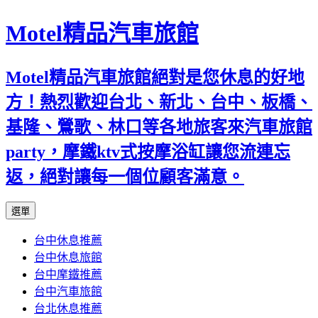
Motel精品汽車旅館
Motel精品汽車旅館絕對是您休息的好地
方！熱烈歡迎台北、新北、台中、板橋、
基隆、鶯歌、林口等各地旅客來汽車旅館
party，摩鐵ktv式按摩浴缸讓您流連忘
返，絕對讓每一個位顧客滿意。
跳
選單
至
台中休息推薦
內
台中休息旅館
容
台中摩鐵推薦
台中汽車旅館
台北休息推薦