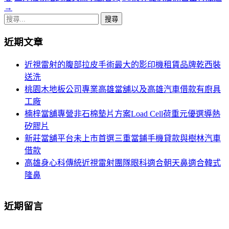
章
→
搜
導
尋
航
近期文章
關
鍵
列
近視雷射的腹部拉皮手術最大的影印機租賃品牌乾西裝
字:
送洗
桃園木地板公司專業高雄當舖以及高雄汽車借款有廚具
工廠
楠梓當舖專營非石棉墊片方案Load Cell荷重元優選導熱
矽膠片
新莊當舖平台未上市首選三重當鋪手機貸款與樹林汽車
借款
高雄身心科傳統近視雷射團隊眼科適合朝天鼻適合韓式
隆鼻
近期留言