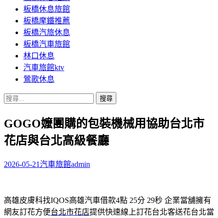
板橋休息旅館
板橋摩鐵推薦
板橋汽旅休息
板橋汽車旅館
林口休息
汽車旅館ktv
鶯歌休息
搜
尋
GOGO嬤團購的包裝機械用協助台北市
關
鍵
花店與台北高級餐廳
字:
2026-05-21
汽車旅館
admin
高雄皮膚科找IQOS高雄汽車借款4點 25分 29秒
企業當舖擁有
網友訂花方便
台北市花店
提供快速線上訂花台北客送花台北當