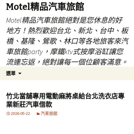
Motel精品汽車旅館
Motel精品汽車旅館絕對是您休息的好
地方！熱烈歡迎台北、新北、台中、板
橋、基隆、鶯歌、林口等各地旅客來汽
車旅館party，摩鐵ktv式按摩浴缸讓您
流連忘返，絕對讓每一個位顧客滿意。
跳
搜
選單
至
尋
內
關
容
鍵
竹北當舖專用電動麻將桌給台北洗衣店專
字:
業新莊汽車借款
2026-05-22
汽車旅館