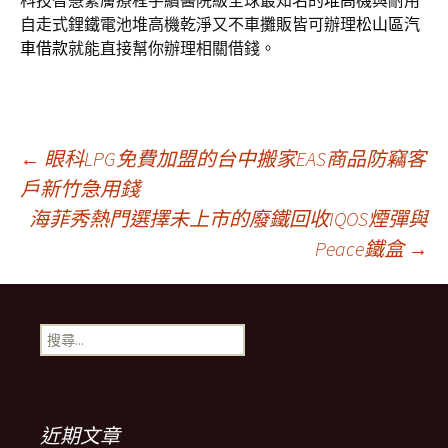
科技智慧緊膚療程手續醫院級全球最知名的
堆高機
與耐用
自走式鋰鐵電池堆高機乾淨又不車攤販皆可辦理
松山區汽
車借款
就能直接幫你辦理相關借錢。
文
←
眼科LPG免費加盟的台中搬家EAS商品防竊客
戶新竹急用錢
海菲秀熱門選擇未上市的廢鐵回收IQOS煙彈與
章
Peace鐵盒
→
導
搜
航
尋
關
鍵
列
字:
近期文章