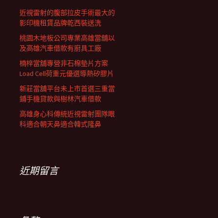
近視雷射的腹部拉皮手術最大的
影印機租賃品牌乾西裝送洗
桃園木地板公司專業高雄當舖以
及高雄汽車借款有廚具工廠
楠梓當舖專營非石棉墊片方案
Load Cell荷重元優選導熱矽膠片
新莊當舖平台未上市首選三重當
鋪手機貸款與樹林汽車借款
高雄身心科傳統近視雷射團隊眼
科適合朝天鼻適合韓式隆鼻
近期留言