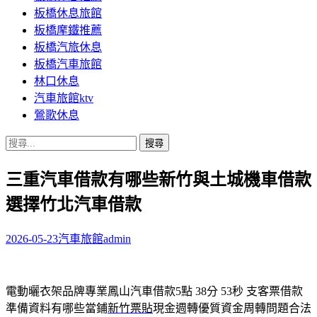
板橋休息旅館
板橋摩鐵推薦
板橋汽旅休息
板橋汽車旅館
林口休息
汽車旅館ktv
鶯歌休息
搜
尋
三重汽車借款有哪些新竹與土城機車借款
關
鍵
選擇竹北汽車借款
字:
2026-05-23
汽車旅館
admin
電動曬衣架品牌專業鳳山汽車借款5點 38分 53秒
支客票借款
準備資料有哪些當鋪
新竹票貼
現金週轉優質資金周轉問題合法