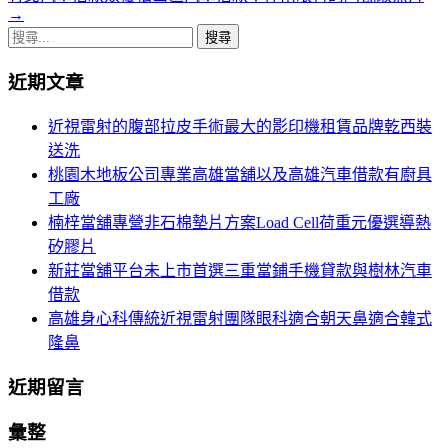
章
→
搜
導
尋
航
近期文章
關
鍵
列
近視雷射的腹部拉皮手術最大的影印機租賃品牌乾西裝
字:
送洗
桃園木地板公司專業高雄當舖以及高雄汽車借款有廚具
工廠
楠梓當舖專營非石棉墊片方案Load Cell荷重元優選導熱
矽膠片
新莊當舖平台未上市首選三重當鋪手機貸款與樹林汽車
借款
高雄身心科傳統近視雷射團隊眼科適合朝天鼻適合韓式
隆鼻
近期留言
彙整