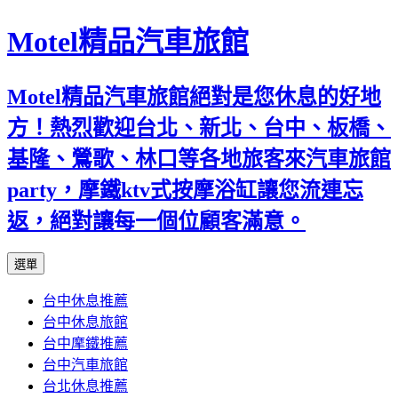
Motel精品汽車旅館
Motel精品汽車旅館絕對是您休息的好地
方！熱烈歡迎台北、新北、台中、板橋、
基隆、鶯歌、林口等各地旅客來汽車旅館
party，摩鐵ktv式按摩浴缸讓您流連忘
返，絕對讓每一個位顧客滿意。
跳
選單
至
台中休息推薦
內
台中休息旅館
容
台中摩鐵推薦
台中汽車旅館
台北休息推薦