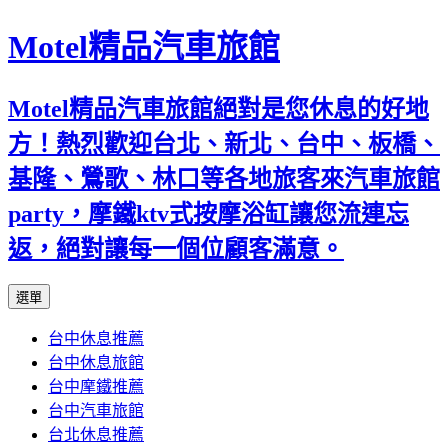
Motel精品汽車旅館
Motel精品汽車旅館絕對是您休息的好地
方！熱烈歡迎台北、新北、台中、板橋、
基隆、鶯歌、林口等各地旅客來汽車旅館
party，摩鐵ktv式按摩浴缸讓您流連忘
返，絕對讓每一個位顧客滿意。
跳
選單
至
台中休息推薦
內
台中休息旅館
容
台中摩鐵推薦
台中汽車旅館
台北休息推薦