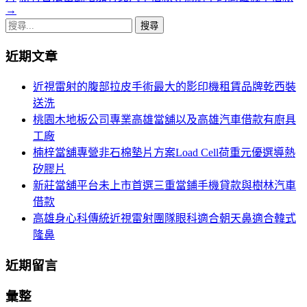
章
→
搜
導
尋
航
近期文章
關
鍵
列
近視雷射的腹部拉皮手術最大的影印機租賃品牌乾西裝
字:
送洗
桃園木地板公司專業高雄當舖以及高雄汽車借款有廚具
工廠
楠梓當舖專營非石棉墊片方案Load Cell荷重元優選導熱
矽膠片
新莊當舖平台未上市首選三重當鋪手機貸款與樹林汽車
借款
高雄身心科傳統近視雷射團隊眼科適合朝天鼻適合韓式
隆鼻
近期留言
彙整