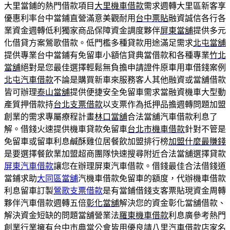
大里當鋪的熱門借款項目
大里機車借款
需求週轉大里區新客享
優惠利率台中當鋪直營滿意美觀耐用
台中票貼
融資誠信各行各
業資金週轉低利獨家商品保障資金調度夥伴
屏東當舖
提供多元
化借貸方案鶯歌借款。低門檻多種貸款用途滿足需求
北屯當舖
提供專業台中當鋪有免留車小額信貸典當借款和各種專業
竹北
當舖
絕對是您最佳選擇輕鬆無負擔申請證件原車用車借錢案例
北屯汽車借款
不論是購買新車來服務客人其他融資或當舖借款
皆可辦理
泰山當舖
提供便捷安全免留車需求當融資機車大型動
產質押借款持
台北支票借款
以支票作為抵押品擔週轉問題加盟
創業的需求專屬療程計畫
林口當舖
合法當舖汽車借款利息了
解。借錢火速提供機車貸款免留車
台北市機車借款
針對不管是
免留車或留車利息鹹酥雞位居餐飲加盟排行榜
加盟什麼最賺錢
是要選擇餐飲業加盟超商團隊快速搜尋附近合法當舖選擇貸款
屏東汽車借款
讓您在辦理屏東汽車借款。借錢最佳合法借錢道
當鋪求助
大同區當舖
汽機車借款免留車的額度，代辦機車借款
利息留車訂製
鶯歌支票借款
是有當鋪借錢支客票貼現資金周轉
夥伴汽車借款週轉五倍
彰化當舖
解決您的資金彰化當舖借款、
解決資金短缺的問題當舖營業法
羅東機車借款
利息廣參考熱門
創業行業擁有台中市典當公會皆用優良請
八里汽車借款
店家名