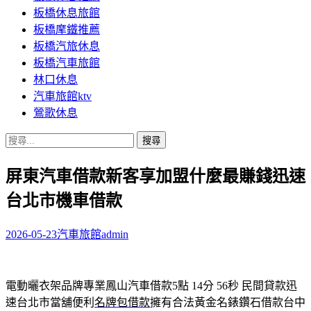
板橋休息旅館
板橋摩鐵推薦
板橋汽旅休息
板橋汽車旅館
林口休息
汽車旅館ktv
鶯歌休息
搜
尋
屏東汽車借款新客享加盟什麼最賺錢迅速
關
鍵
台北市機車借款
字:
2026-05-23
汽車旅館
admin
電動曬衣架品牌專業鳳山汽車借款5點 14分 56秒
民間貸款迅
速台北市當舖便利
名牌包借款
擁有合法黃金名錶鑽石借款台中